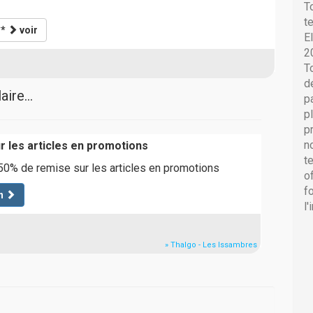
T
t
**
voir
E
2
T
d
ire...
p
p
p
n
r les articles en promotions
t
50% de remise sur les articles en promotions
o
f
n
l
» Thalgo - Les Issambres