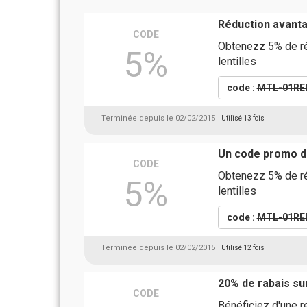
Réduction avanta
CODE
Obtenezz 5% de réd
5%
lentilles
code :
MTL-01RE
Terminée depuis le 02/02/2015
| Utilisé 13 fois
Un code promo d
CODE
Obtenezz 5% de réd
5%
lentilles
code :
MTL-01RE
Terminée depuis le 02/02/2015
| Utilisé 12 fois
20% de rabais s
CODE
Bénéficiez d'une r