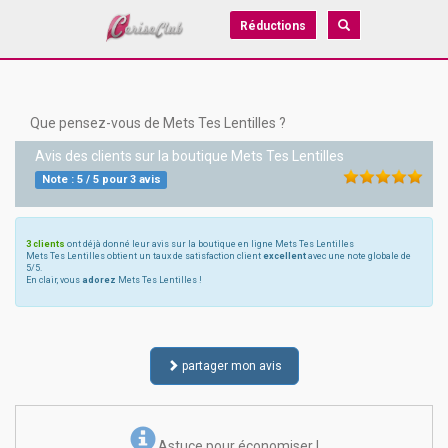
Réductions
Que pensez-vous de Mets Tes Lentilles ?
Avis des clients sur la boutique
Mets Tes Lentilles
Note :
5
/
5
pour
3
avis
3 clients
ont déjà donné leur avis sur la boutique en ligne Mets Tes Lentilles
Mets Tes Lentilles obtient un taux de satisfaction client
excellent
avec une note globale de
5/5.
En clair, vous
adorez
Mets Tes Lentilles !
partager mon avis
Astuce pour économiser !