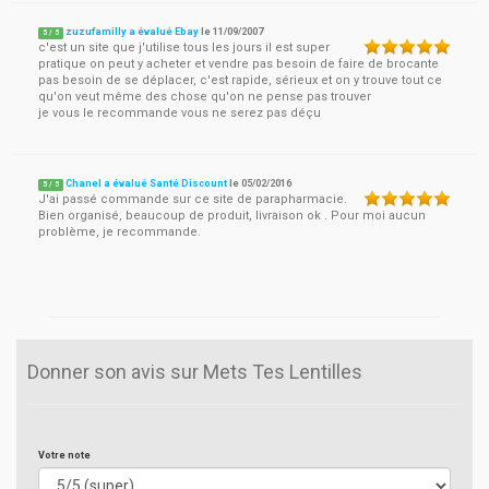
zuzufamilly a évalué Ebay
le
11/09/2007
5
/
5
c'est un site que j'utilise tous les jours il est super
pratique on peut y acheter et vendre pas besoin de faire de brocante
pas besoin de se déplacer, c'est rapide, sérieux et on y trouve tout ce
qu'on veut même des chose qu'on ne pense pas trouver
je vous le recommande vous ne serez pas déçu
Chanel a évalué Santé Discount
le
05/02/2016
5
/
5
J'ai passé commande sur ce site de parapharmacie.
Bien organisé, beaucoup de produit, livraison ok . Pour moi aucun
problème, je recommande.
Donner son avis sur Mets Tes Lentilles
Votre note