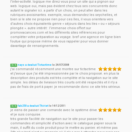
l’inter-activité. logique me direz vous pour un site qui a pignon sur
web. logique oui, mais pas évident chez tous ses concurrents donc
autant le signaler ici. a partir d’un choix, on peut aller dans les
rubriques avoisinantes. exemple, vous demandez les seychelles, et
bien si le site ne propose rien pour ces îles, il vous orientera vers
d’autres choix équivalents genre « séjours dans les iles » ou « séjours
plongée ». autre intérêt : l’immense choix offert sur
promovacances.com et les différents sites références pour
compléter votre préparation au voyage. bref une agence en ligne bien
foutue qui propose même de vous rappeler pour vous donner
davantage de renseignements.
nays a évalué Tictactime
le
24/07/2008
5
/
5
j'ai commandé récemment une montre sur tictactime
et j'avoue que j'ai été impressionnée par le choix proposé. en plus la
description des produits est très complète et la navigation sur le site
simple. les délais de livraison très courts ont été respectés et il n'y a
pas de frais de port à payer. je recommande donc ce site très sérieux.
fab250 a évalué Thiriet
le
14/12/2011
5
/
5
je viens de passer une comande avec le système drive
et je suis conquise.
très grande facilité de navigation sur le site pour passer les
commandes et simplicité d'action.avec le catalogue papier sous la
main, il suffit du code produit pour le mettre au panier. et même pas