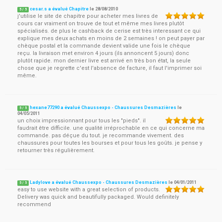
cesar.s a évalué Chapitre
le
28/08/2010
5
/
5
j'utilise le site de chapitre pour acheter mes livres de
cours car vraiment on trouve de tout et même mes livres plutôt
spécialisés. de plus le cashback de cerise est très interessant ce qui
explique mes deux achats en moins de 2 semaines ! on peut payer par
chèque postal et la commande devient valide une fois le chèque
reçu. la livraison met environ 4 jours (ils annoncent 5 jours) donc
plutôt rapide. mon dernier livre est arrivé en très bon état, la seule
chose que je regrette c'est l'absence de facture, il faut l'imprimer soi
même.
hexane77290 a évalué Chaussexpo - Chaussures Desmazières
le
5
/
5
04/05/2011
un choix impressionnant pour tous les "pieds". il
faudrait être difficile. une qualité irréprochable en ce qui concerne ma
commande. pas déçue du tout. je recommande vivement. des
chaussures pour toutes les bourses et pour tous les goûts. je pense y
retourner très régulièrement.
Ladylove a évalué Chaussexpo - Chaussures Desmazières
le
04/01/2011
5
/
5
easy to use website with a great selection of products.
Delivery was quick and beautifully packaged. Would definitely
recommend