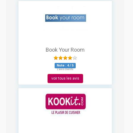
Book Your Room
Note :
4
/
5
2 avis clients
voir tous les avis