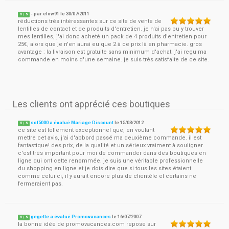
- par
elow91
le
30/07/2011
5
/ 5
réductions très intéressantes sur ce site de vente de
lentilles de contact et de produits d'entretien. je n'ai pas pu y trouver
mes lentilles, j'ai donc acheté un pack de 4 produits d'entretien pour
25€, alors que je n'en aurai eu que 2 à ce prix là en pharmacie. gros
avantage : la livraison est gratuite sans minimum d'achat. j'ai reçu ma
commande en moins d'une semaine. je suis très satisfaite de ce site.
Les clients ont apprécié ces boutiques
sof5000 a évalué Mariage Discount
le
15/03/2012
5
/
5
ce site est tellement exceptionnel que, en voulant
mettre cet avis, j'ai d'abbord passé ma deuxième commande. il est
fantastique! des prix, de la qualité et un sérieux vraiment à souligner.
c'est très important pour moi de commander dans des boutiques en
ligne qui ont cette renommée. je suis une véritable professionnelle
du shopping en ligne et je dois dire que si tous les sites étaient
comme celui ci, il y aurait encore plus de clientèle et certains ne
fermeraient pas.
gegette a évalué Promovacances
le
16/07/2007
5
/
5
la bonne idée de promovacances.com repose sur