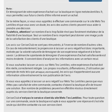
Note :
En témoignant de votre expérience d'achat sur la boutique en ligne metsteslentilles.fr,
vous permettez aux futurs clients d'être informé avant un achat.
De la même façon, si vous vous apprêtez à effectuer une commande sur le site Mets Tes
Lentilles et que vous avez un doute, les avis des autres clients peuvent vous aider à
prendre une décision.
Toutefois, attention !
un nombre d'avis trop faible n'est pas forcément révélateur de la
fiabilité d'une boutique. Seul un nombre d'avis important peut donner une image juste
de la satisfaction des clients d'une boutique.
Les avis sur CeriseClub ne sont pas rémunérés, à l'inverse de nombre d'autres sites.
En cas de mécontentement, la propension à laisser un avis négatif est donc importante,
motivée par la volonté naturelle de témoigner de son expérience négative et à le faire
savoir. La démarche spontanée de témoigner d'une expérience d'achat satisfaisante est
moins évidente. Il convient donc d'analyser les informations avec un certain recul.
Si vous souhaitez laisser un avis sur Mets Tes Lentilles, votre expérience d'achat doit
être réelle, correctement rédigée. Les propos insultants, diffamatoires, (l'utilisation par
exemple de mots tels que
arnaque
,
escroquerie
), les avis qui n'apporteraient aucune
information utile entraîneront la non publication de l'avis.
Si vous vous apprêtez à laisser un avis négatif sur Mets Tes Lentilles parce que vous
n'êtes pas satisfait de votre commande, contactez d'abord la boutique afin de trouver
une solution. Bon nombre de problèmes peuvent en effet être résolus directement
auprès du service client de la boutique concernée.
CeriseClub
n'est pas le service client du site Mets Tes Lentilles
. Pour toute question
sur une commande, seule la boutique est apte à vous apporter une réponse et c'est elle
seule qui doit être contactée via son service client.