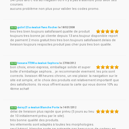
24h plus tard c'est au magasin où il n'y a pas à attendre pour avoir ses
courses.
aucuns problème non plus pour valider les codes promo.
gulin123 a évalué Yves Rocher
le
18/02/2008
5
/
5
tres tres bien.toujours satisfaisant.qualite de produit
toujours tres bonne.jai cliente depuis 13 ans.toujour disponible report
de paiment 2 mois gratuit.tres tres bon.toujours satisfasaint.delais de
livraison toujours respsctes.produit pas cher puis tres bon qualite.
hexane77290 a évalué Sephora
le
27/06/2012
5
/
5
bon choix, envoi express, emballage solide et super
boîte d'emballage sephora... je recommande vivement. les prix sont
corrects. livraison 48 heures chrono, un vrai plaisir. la navigation sur le
site est simple, et le choix des produits est relativement important! que
des satisfactions. ils vous offrent aussi la carte qui vous donne 10% au
4ème achat!
daisy21 a évalué Blanche Porte
le
14/01/2012
5
/
5
délai de livraison plus rapide que prévu (5 jours au lieu
de 10 initialement prévu par le site).
très bonne qualité des produits.
les vêtements sont adaptés à toutes les morphologies.
seul bémol, blanche porte ne présente pas beaucoup de cadeau en