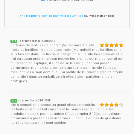
>>
1 réduction disponible pour Mets Tes Lentilles
pour vos achats en ligne
- par
lune5644
le
23/01/2012
5
/ 5
porteuse de lentilles de contact j'ai découvert le site
mets tes lentilles il y a quelques mois. j'y ai acheté mes lentilles et j'en
suis très satisfaite. j'ai trouvé la navigation sur le site très agréable et je
n'ai eu aucun problème pour trouver les lentilles qui me convenait car
tout y est bien expliqué, il suffit de se laisser guider pou passer
commande. moins d'une semaine après ma commande j'ai reçu
mes lentilles à mon domicile ( j'ai profité de la livraison gratuite offerte
par le site ) dans un emballage où elles étaient parfaitement bien
protégées.
- par
nelfou
le
28/11/2011
4
/ 5
site à conseiller, propose un grand choix de produits,
les tarifs sont tout à fait corrects et la livraison est rapide pour les
produits en stock, pour les autres il faut compter 8-10 jours maximum.
commande à passer les yeux fermés.... .de plus en cas de questions
les réponses par mail sont rapides