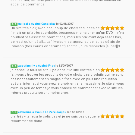
appel de commande.
guilbal a évalué Canalplay
le
02/01/2007
5
/
5
Un site très clair, avec beaucoup de choix et d'idées de
films à un prix très abordable, beaucoup moins cher qu'un DVD. Il n'y a
pourtant pas assez de promotions, mais les prix étant déjà assez bas,
ce n'est qu'un détail... La "livraison" est assez rapide, et les délais de
livraison (très courts évidemment) sont toujours respectés.[super][9]
zuzufamilly a évalué Fnac
le
12/09/2007
5
/
5
je conseil a tous se site il y a de tout le site est très bien
fait vous y trouver les produits de votre choix. des produits qui ne sont
pas nécessairement en magasin fnac avec en plus une réduction
spécial internet si vous avez le choix entre le magasin et le site si vous
avez un peu de temps je vous conseil de commander avec le site les
mêmes produits seront moins cher.
catherine a évalué Le Père Joujou
le
14/11/2015
5
/
5
J'ai très vite reçu le colis pas et je ne suis pas deçue je
recommande donc