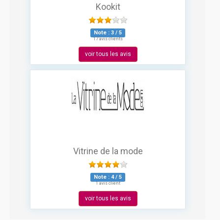
Kookit
Note :
3
/
5
17 avis clients
voir tous les avis
Vitrine de la mode
Note :
4
/
5
1 avis client
voir tous les avis