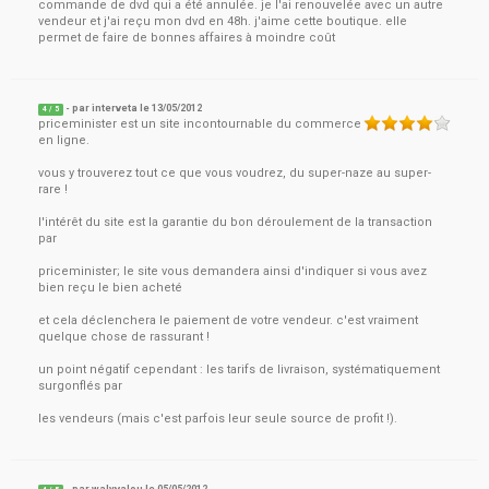
commande de dvd qui a été annulée. je l'ai renouvelée avec un autre
vendeur et j'ai reçu mon dvd en 48h. j'aime cette boutique. elle
permet de faire de bonnes affaires à moindre coût
- par
interveta
le
13/05/2012
4
/ 5
priceminister est un site incontournable du commerce
en ligne.
vous y trouverez tout ce que vous voudrez, du super-naze au super-
rare !
l'intérêt du site est la garantie du bon déroulement de la transaction
par
priceminister; le site vous demandera ainsi d'indiquer si vous avez
bien reçu le bien acheté
et cela déclenchera le paiement de votre vendeur. c'est vraiment
quelque chose de rassurant !
un point négatif cependant : les tarifs de livraison, systématiquement
surgonflés par
les vendeurs (mais c'est parfois leur seule source de profit !).