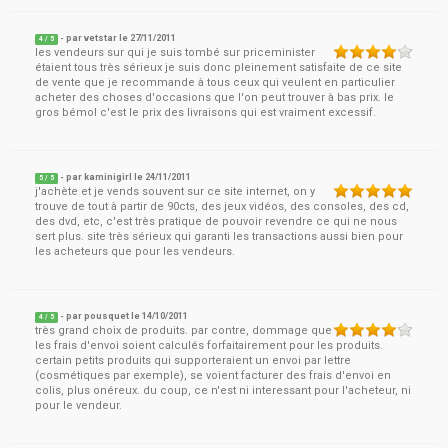
- par
vetstar
le
27/11/2011
4
/ 5
les vendeurs sur qui je suis tombé sur priceminister
étaient tous très sérieux je suis donc pleinement satisfaite de ce site
de vente que je recommande à tous ceux qui veulent en particulier
acheter des choses d'occasions que l'on peut trouver à bas prix. le
gros bémol c'est le prix des livraisons qui est vraiment excessif.
- par
kaminigirl
le
24/11/2011
5
/ 5
j'achète et je vends souvent sur ce site internet, on y
trouve de tout à partir de 90cts, des jeux vidéos, des consoles, des cd,
des dvd, etc, c'est très pratique de pouvoir revendre ce qui ne nous
sert plus. site très sérieux qui garanti les transactions aussi bien pour
les acheteurs que pour les vendeurs.
- par
pousquet
le
14/10/2011
4
/ 5
très grand choix de produits. par contre, dommage que
les frais d'envoi soient calculés forfaitairement pour les produits.
certain petits produits qui supporteraient un envoi par lettre
(cosmétiques par exemple), se voient facturer des frais d'envoi en
colis, plus onéreux. du coup, ce n'est ni interessant pour l'acheteur, ni
pour le vendeur.