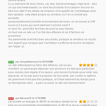
bonne affaire.
il y a vraiment de tout ( livres, cd, dvd, electroménager, high tech...etc)
ce qui est ineteressant, ce sont les produits d'occassion encore en
très bon etat !!! les delais de livraison et la qualité de l'emballage sont
très variable, cela etant propre au vendeur où l'on a choisit ses
produits.
personnellement j'achète énormemant de livres, on en trouve à 0.99
euros à 2 euros qui sont vraiment comme neuf !!
le seul hic, peut être les frais de port un peu élevés.
en tout cas un site où l'on fait des affaires et où il fait bon se
promener.
les paiements sont très bien sécurisés, puisque le vendeur ne reçoit
son argent que lorsque que l'acheteur confirme la bonne reception
de l'objet :o)
- par
choupettensucre
le
22/10/2008
4
/ 5
un site intéressant où faire des affaires, est un jeu
d'enfant. on peut aussi déposer une annonce en tant que particulier
pour vendre des objets d'occasion, une bonne formule pour vider ses
placards, et ne pas avoir à préparer de brocante. par contre le sytème
de paiement n'est pas très pratique, et il faut vraiment du temps pour
se familiariser avec... a part ce point, le site est vraiment bien.
- par
faboune21
le
11/10/2008
2
/ 5
j'ai acheté un triangle le 30/09. le vendeur devait me le
livre en recommandé immédiatement. le 06/10 je les ai contacté pour