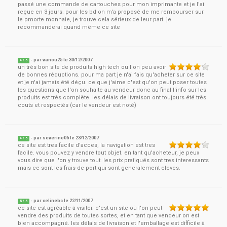
passé une commande de cartouches pour mon imprimante et je l'ai
reçue en 3 jours. pour les bd on m'a proposé de me rembourser sur
le pmorte monnaie, je trouve cela sérieux de leur part. je
recommanderai quand même ce site
- par
vanou25
le
30/12/2007
4
/ 5
un très bon site de produits high tech ou l'on peu avoir
de bonnes réductions. pour ma part je n'ai fais qu'acheter sur ce site
et je n'ai jamais été déçu. ce que j'aime c'est qu'on peut poser toutes
les questions que l'on souhaite au vendeur donc au final l'info sur les
produits est très complète. les délais de livraison ont toujours été très
couts et respectés (car le vendeur est noté)
- par
severine06
le
23/12/2007
4
/ 5
ce site est tres facile d'acces, la navigation est tres
facile. vous pouvez y vendre tout objet. en tant qu'acheteur, je peux
vous dire que l'on y trouve tout. les prix pratiqués sont tres interessants
mais ce sont les frais de port qui sont generalement eleves.
- par
celinebc
le
22/11/2007
5
/ 5
ce site est agréable à visiter. c'est un site où l'on peut
vendre des produits de toutes sortes, et en tant que vendeur on est
bien accompagné. les délais de livraison et l'emballage est difficile à