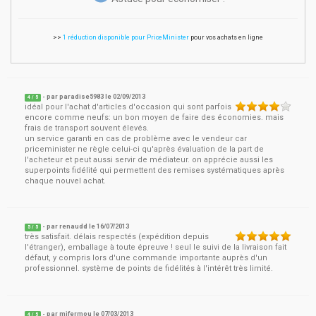
>>
1 réduction disponible pour PriceMinister
pour vos achats en ligne
- par
paradise5983
le
02/09/2013
4
/ 5
idéal pour l'achat d'articles d'occasion qui sont parfois
encore comme neufs: un bon moyen de faire des économies. mais
frais de transport souvent élevés.
un service garanti en cas de problème avec le vendeur car
priceminister ne règle celui-ci qu'après évaluation de la part de
l'acheteur et peut aussi servir de médiateur. on apprécie aussi les
superpoints fidélité qui permettent des remises systématiques après
chaque nouvel achat.
- par
renaudd
le
16/07/2013
5
/ 5
très satisfait. délais respectés (expédition depuis
l'étranger), emballage à toute épreuve ! seul le suivi de la livraison fait
défaut, y compris lors d'une commande importante auprès d'un
professionnel. système de points de fidélités à l'intérêt très limité.
- par
mifermou
le
07/03/2013
4
/ 5