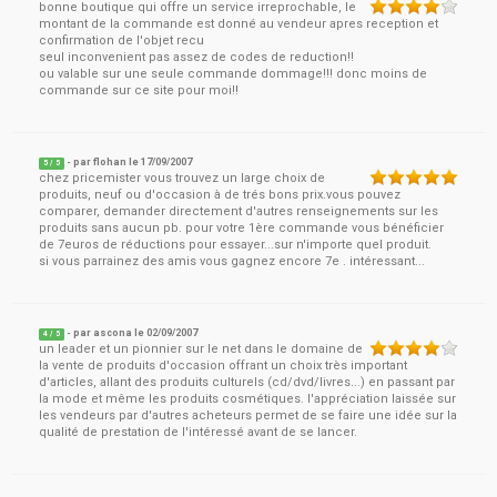
bonne boutique qui offre un service irreprochable, le
montant de la commande est donné au vendeur apres reception et
confirmation de l'objet recu
seul inconvenient pas assez de codes de reduction!!
ou valable sur une seule commande dommage!!! donc moins de
commande sur ce site pour moi!!
- par
flohan
le
17/09/2007
5
/ 5
chez pricemister vous trouvez un large choix de
produits, neuf ou d'occasion à de trés bons prix.vous pouvez
comparer, demander directement d'autres renseignements sur les
produits sans aucun pb. pour votre 1ère commande vous bénéficier
de 7euros de réductions pour essayer...sur n'importe quel produit.
si vous parrainez des amis vous gagnez encore 7e . intéressant...
- par
ascona
le
02/09/2007
4
/ 5
un leader et un pionnier sur le net dans le domaine de
la vente de produits d'occasion offrant un choix très important
d'articles, allant des produits culturels (cd/dvd/livres...) en passant par
la mode et même les produits cosmétiques. l'appréciation laissée sur
les vendeurs par d'autres acheteurs permet de se faire une idée sur la
qualité de prestation de l'intéressé avant de se lancer.