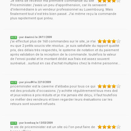
Je viens de recevoir ma première commande du site
Priceminister. j'avais un peu d'appréhension, car ils servaient
d'intermédiaire à un vendeur professionnel au Luxembourg. Mais
finalement tout s'est très bien passé. J'ai même reçu la commande
plus rapidement que prévu.
- par
davinci
le
24/11/2009
4
/ 5
j'ai effectué plus de 160 commandes sur le site, je n'ai
eu que 2 petits soucis vite résolus...je suis satisfaite du rapport qualité
prix, des délais très respectés, le systeme de notation et du paiement
après validation de la reception de la commande. toutefois la valeur
de l'envoi postal et le montant dédié aux frais est assez souvent
surévalué...surtout en cas d'achat multiples chez la même personne...
- par
piou84
le
22/10/2009
4
/ 5
priceminister est la caverne d'alibaba pour tous ce qui
est des produits d'occasions. j'y achète régulièrement tous mes dvd
et jeux vidéos à prix réduits et je n'ai jamais été déçu, il faut toutefois
ce méfier des vendeurs et bien regarder leurs évaluations car les
retours sont souvent refusés.
- par
bowbaq
le
13/03/2009
4
/ 5
le ste de priceminister est un site où l'on peut faire de