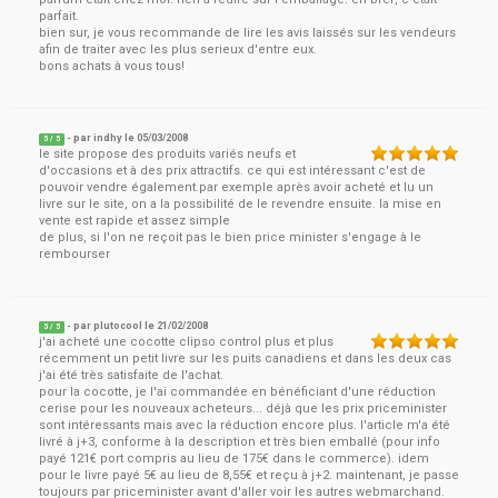
parfait.
bien sur, je vous recommande de lire les avis laissés sur les vendeurs
afin de traiter avec les plus serieux d'entre eux.
bons achats à vous tous!
- par
indhy
le
05/03/2008
5
/ 5
le site propose des produits variés neufs et
d'occasions et à des prix attractifs. ce qui est intéressant c'est de
pouvoir vendre également.par exemple après avoir acheté et lu un
livre sur le site, on a la possibilité de le revendre ensuite. la mise en
vente est rapide et assez simple
de plus, si l'on ne reçoit pas le bien price minister s'engage à le
rembourser
- par
plutocool
le
21/02/2008
5
/ 5
j'ai acheté une cocotte clipso control plus et plus
récemment un petit livre sur les puits canadiens et dans les deux cas
j'ai été très satisfaite de l'achat.
pour la cocotte, je l'ai commandée en bénéficiant d'une réduction
cerise pour les nouveaux acheteurs... déjà que les prix priceminister
sont intéressants mais avec la réduction encore plus. l'article m'a été
livré à j+3, conforme à la description et très bien emballé (pour info
payé 121€ port compris au lieu de 175€ dans le commerce). idem
pour le livre payé 5€ au lieu de 8,55€ et reçu à j+2. maintenant, je passe
toujours par priceminister avant d'aller voir les autres webmarchand.