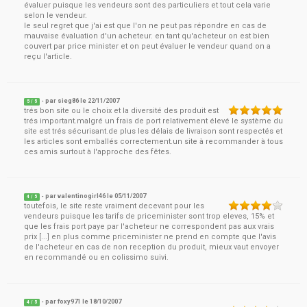
évaluer puisque les vendeurs sont des particuliers et tout cela varie
selon le vendeur.
le seul regret que j'ai est que l'on ne peut pas répondre en cas de
mauvaise évaluation d'un acheteur. en tant qu'acheteur on est bien
couvert par price minister et on peut évaluer le vendeur quand on a
reçu l'article.
- par
sieg86
le
22/11/2007
5
/ 5
trés bon site ou le choix et la diversité des produit est
trés important.malgré un frais de port relativement élevé le système du
site est trés sécurisant.de plus les délais de livraison sont respectés et
les articles sont emballés correctement.un site à recommander à tous
ces amis surtout à l'approche des fêtes.
- par
valentinogirl46
le
05/11/2007
4
/ 5
toutefois, le site reste vraiment decevant pour les
vendeurs puisque les tarifs de priceminister sont trop eleves, 15% et
que les frais port paye par l'acheteur ne correspondent pas aux vrais
prix [...] en plus comme priceminister ne prend en compte que l'avis
de l'acheteur en cas de non reception du produit, mieux vaut envoyer
en recommandé ou en colissimo suivi.
- par
foxy971
le
18/10/2007
4
/ 5