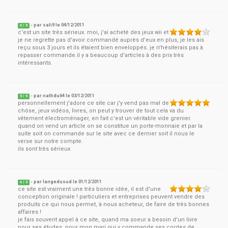
- par
sali9
le
04/12/2011
4
/ 5
c'est un site très sérieux. moi, j'ai acheté des jeux wii et
je ne regrette pas d'avoir commandé auprès d'eux.en plus, je les ais
reçu sous 3 jours et ils étaient bien enveloppés. je n'hésiterais pas à
repasser commande.il y a beaucoup d'articles à des prix très
intéressants.
- par
nathdu64
le
03/12/2011
5
/ 5
personnellement j'adore ce site car j'y vend pas mal de
chôse, jeux vidéos, livres, on peut y trouver de tout cela va du
vêtement électroménager, en fait c'est un véritable vide grenier.
quand on vend un article on se constitue un porte-monnaie et par la
suite soit on commande sur le site avec ce dernier soit il nous le
verse sur notre compte.
ils sont très sérieux
- par
langedusud
le
01/12/2011
4
/ 5
ce site est vraiment une très bonne idée, il est d'une
conception originale ! particuliers et entreprises peuvent vendre des
produits ce qui nous permet, à nous acheteur, de faire de très bonnes
affaires !
je fais souvent appel à ce site, quand ma soeur a besoin d'un livre
pour ses études, pour mon mari qui y commande ses cordes de