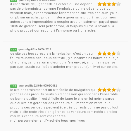
- par
walyvalou
le
05/05/2012
4
/ 5
il est difficile de juger certains critère qui ne dépend
pas de priceminister comme l'embalage qui ne dépend que du
vendeur mais je recommende fortement ce site. très bon suivi. j'ai eu
un pb sur un achat, priceminister a gérer sans problème. pour mes
autres achats impeccables. a coupler avec un paiement paypal quasi
100% de garantie. seul petit bémol j'ai toujours du mal à savoir si la
photo proposé correspond à l'annonce ou à une autre.
- par
mlgr85
le
26/04/2012
4
/ 5
ce site pas très agréable à la navigation, c'est un peu
fourre-tout avec beaucoup de texte. j'y ai néanmoins trouvé ce que je
cherchais, car c'est un moteur qui m'y a envoyé, sinon je ne pense
pas que j'aurais eu l'idée d'acheter mon produit (un livre) sur ce site.
- par
cecilia2210
le
07/02/2012
4
/ 5
le site priceminister est un site facile de navigation qui
propose des produits neufs ou d'occasion qui sont dans l'ensemble
de bonne qualité ! il est difficile de juger le site en lui même parce
que el site est gérer par des vendeurs qui mettent en vente leur
produits ces vendeurs peuvent être très corrects comme pas du tout
mais le site reste très bien gérer et les vendeurs sont notés alors les
mauvais vendeurs sont vite repérés !
moi, personnelement j'y achète tous mes livres !