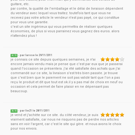
guitare, etc.
par contre, la qualité de l'emballage et le délai de livraison dépendent
du vendeur avec lequel vous traitez. toutefois tant que vous ne
recevez pas votre article le vendeur n'est pas payé, ce qui constitue
pour vous une garantie.
c'est un site ingénieux qui vous permettra de réaliser quelques
économies, de plus si vous parrainez vous gagnez des euros. alors
n'attendez plus !
- par
larose
le
29/11/2011
4
/ 5
je connais ce site depuis quelques semaines, je n'ai
encore jamais vendu mais je pense que c'est par eux que je passerai
quand l'occasion se présentera. j'ai été satisfaite des achats que j'ai
commandé sur ce site, la livraison s'est très bien passée. je trouve
que c'est bien que le paiement ne soit pas validé tant que l'on a pas
reçu le produit et dit que tout est ok.il y a pas mal de choix en neuf ou
occasion et cela permet de faire plaisir en ne dépensant pas
beaucoup.
- par
lie21
le
28/11/2011
5
/ 5
je vend et j'achète sur ce site. du côté vendeur, je suis
vraiment satisfaite, car nous ne risquons pas de perdre nos articles
sans en voir l'argent, car c'est le site qui gère. et nous avons le choix
pour nos envois.