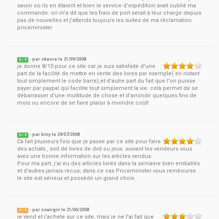
savoir où ils en étaient et bien le service d'expédition avait oublié ma
commande. on m'a dit que les frais de port serait à leur charge depuis
pas de nouvelles et j'attends toujours les suites de ma réclamation
priceminister
- par
skaore
le
21/09/2008
4
/ 5
je donne 8/10 pour ce site car je suis satisfaite d'une
part de la facilité de mettre en vente des livres par exemple( en notant
tout simplement le code barre),et d'autre part du fait que l'on puisse
payer par paypal qui facilite tout simplement la vie. celà permet de se
débarrasser d'une multitude de chose et d'arrondir quelques fins de
mois ou encore de se faire plaisir à moindre coût!
- par
biny
le
29/07/2008
4
/ 5
Ca fait plusieurs fois que je passe par ce site pour faire
des achats , soit de livres de dvd ou jeux. suivant les vendeurs vous
avez une bonne information sur les articles vendus.
Pour ma part, j'ai eu des articles livrés dans la semaine bien emballés
et d'autres jamais recus; dans ce cas Priceminister vous rembourse.
le site est sérieux et possède un grand choix.
- par
sovirgin
le
21/06/2008
3
/ 5
je vend et j'achete sur ce site, mais je ne l'ai fait que