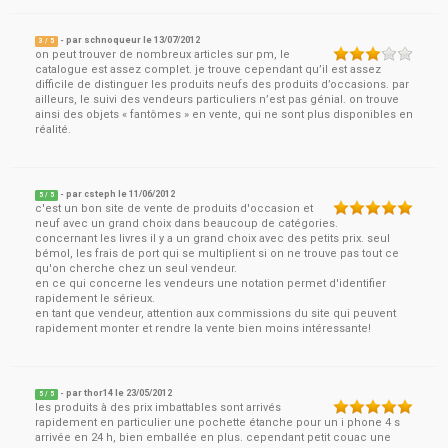
- par
schnoqueur
le
13/07/2012
3
/ 5
on peut trouver de nombreux articles sur pm, le
catalogue est assez complet. je trouve cependant qu’il est assez
difficile de distinguer les produits neufs des produits d’occasions. par
ailleurs, le suivi des vendeurs particuliers n’est pas génial. on trouve
ainsi des objets « fantômes » en vente, qui ne sont plus disponibles en
réalité.
- par
csteph
le
11/06/2012
5
/ 5
c'est un bon site de vente de produits d'occasion et
neuf avec un grand choix dans beaucoup de catégories.
concernant les livres il y a un grand choix avec des petits prix. seul
bémol, les frais de port qui se multiplient si on ne trouve pas tout ce
qu'on cherche chez un seul vendeur.
en ce qui concerne les vendeurs une notation permet d'identifier
rapidement le sérieux.
en tant que vendeur, attention aux commissions du site qui peuvent
rapidement monter et rendre la vente bien moins intéressante!
- par
thor14
le
23/05/2012
5
/ 5
les produits à des prix imbattables sont arrivés
rapidement en particulier une pochette étanche pour un i phone 4 s
arrivée en 24 h, bien emballée en plus. cependant petit couac une