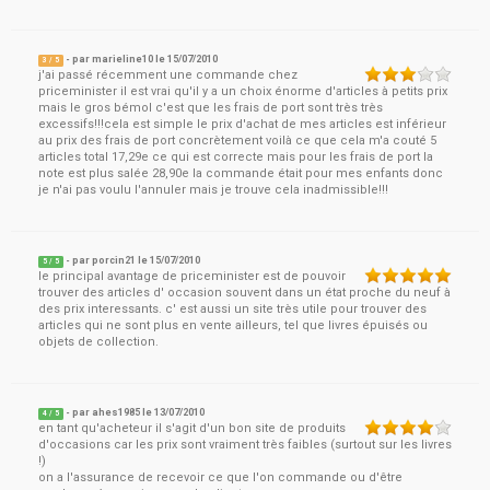
- par
marieline10
le
15/07/2010
3
/ 5
j'ai passé récemment une commande chez
priceminister il est vrai qu'il y a un choix énorme d'articles à petits prix
mais le gros bémol c'est que les frais de port sont très très
excessifs!!!cela est simple le prix d'achat de mes articles est inférieur
au prix des frais de port concrètement voilà ce que cela m'a couté 5
articles total 17,29e ce qui est correcte mais pour les frais de port la
note est plus salée 28,90e la commande était pour mes enfants donc
je n'ai pas voulu l'annuler mais je trouve cela inadmissible!!!
- par
porcin21
le
15/07/2010
5
/ 5
le principal avantage de priceminister est de pouvoir
trouver des articles d' occasion souvent dans un état proche du neuf à
des prix interessants. c' est aussi un site très utile pour trouver des
articles qui ne sont plus en vente ailleurs, tel que livres épuisés ou
objets de collection.
- par
ahes1985
le
13/07/2010
4
/ 5
en tant qu'acheteur il s'agit d'un bon site de produits
d'occasions car les prix sont vraiment très faibles (surtout sur les livres
!)
on a l'assurance de recevoir ce que l'on commande ou d'être