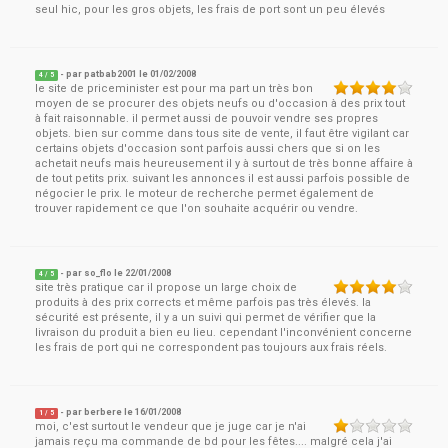
seul hic, pour les gros objets, les frais de port sont un peu élevés
- par
patbab2001
le
01/02/2008
4
/ 5
le site de priceminister est pour ma part un très bon
moyen de se procurer des objets neufs ou d'occasion à des prix tout
à fait raisonnable. il permet aussi de pouvoir vendre ses propres
objets. bien sur comme dans tous site de vente, il faut être vigilant car
certains objets d'occasion sont parfois aussi chers que si on les
achetait neufs mais heureusement il y à surtout de très bonne affaire à
de tout petits prix. suivant les annonces il est aussi parfois possible de
négocier le prix. le moteur de recherche permet également de
trouver rapidement ce que l'on souhaite acquérir ou vendre.
- par
so_flo
le
22/01/2008
4
/ 5
site très pratique car il propose un large choix de
produits à des prix corrects et même parfois pas très élevés. la
sécurité est présente, il y a un suivi qui permet de vérifier que la
livraison du produit a bien eu lieu. cependant l'inconvénient concerne
les frais de port qui ne correspondent pas toujours aux frais réels.
- par
berbere
le
16/01/2008
1
/ 5
moi, c'est surtout le vendeur que je juge car je n'ai
jamais reçu ma commande de bd pour les fêtes.... malgré cela j'ai