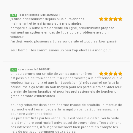
- par
sniperone13
le
26/03/2011
5
/ 5
j'utilise priceminister depuis plusieurs années
maintenant et je n'ai jamais eu à me plaindre.
comparé aux autre sites de vente en ligne, priceminister propose
vraiment un système en cas de litige ou de problème avec un
vendeur.
j'ai déjà vendu plusieurs articles sur ce site et tout c'est bien passé.
seul bémol : les commissions un peu trop élevées à mon gout.
- par
zcrew
le
18/03/2011
5
/ 5
un peu comme sur un site de ventes aux enchères, il
est possible de trouver de tout sur priceminister, à la différence que le
vendeur fixe son prix et que la négociation (si nécessaire) se fait à la
baisse. mais ça reste un bon moyen pour les particuliers de vider leur
grenier de façon lucrative, et pour les professionnels de toucher un
grand nombre d'internautes.
pour s'y retrouver dans cette énorme masse de produits, le moteur de
recherche est très efficace et la navigation par catégories assez fine
pour etre vraiment précise.
les prix étant fixés par les vendeurs, il est possible de trouver la perle
rare à moindre cout mais il arrive aussi de trouver des offres vraiment
pas interessantes, il faut généralement bien prendre en compte les
frais de port pour comparer deux articles.