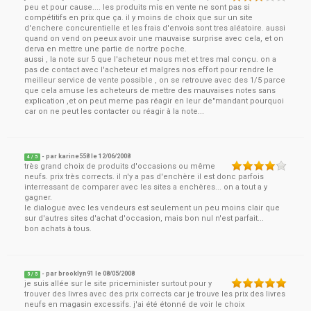
peu et pour cause.... les produits mis en vente ne sont pas si
compétitifs en prix que ça. il y moins de choix que sur un site
d'enchere concurentielle et les frais d'envois sont tres aléatoire. aussi
quand on vend on peeux avoir une mauvaise surprise avec cela, et on
derva en mettre une partie de nortre poche.
aussi , la note sur 5 que l'acheteur nous met et tres mal conçu. on a
pas de contact avec l'acheteur et malgres nos effort pour rendre le
meilleur service de vente possible , on se retrouve avec des 1/5 parce
que cela amuse les acheteurs de mettre des mauvaises notes sans
explication ,et on peut meme pas réagir en leur de"mandant pourquoi
car on ne peut les contacter ou réagir à la note...
- par
karine558
le
12/06/2008
4
/ 5
très grand choix de produits d'occasions ou même
neufs. prix très corrects. il n'y a pas d'enchère il est donc parfois
interressant de comparer avec les sites a enchères... on a tout a y
gagner.
le dialogue avec les vendeurs est seulement un peu moins clair que
sur d'autres sites d'achat d'occasion, mais bon nul n'est parfait...
bon achats à tous.
- par
brooklyn91
le
08/05/2008
5
/ 5
je suis allée sur le site priceminister surtout pour y
trouver des livres avec des prix corrects car je trouve les prix des livres
neufs en magasin excessifs. j'ai été étonné de voir le choix