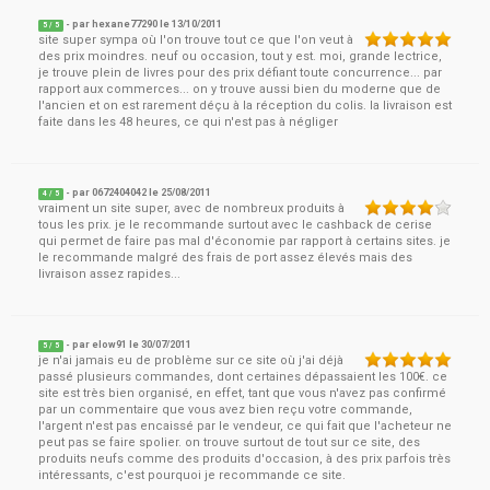
- par
hexane77290
le
13/10/2011
5
/ 5
site super sympa où l'on trouve tout ce que l'on veut à
des prix moindres. neuf ou occasion, tout y est. moi, grande lectrice,
je trouve plein de livres pour des prix défiant toute concurrence... par
rapport aux commerces... on y trouve aussi bien du moderne que de
l'ancien et on est rarement déçu à la réception du colis. la livraison est
faite dans les 48 heures, ce qui n'est pas à négliger
- par
0672404042
le
25/08/2011
4
/ 5
vraiment un site super, avec de nombreux produits à
tous les prix. je le recommande surtout avec le cashback de cerise
qui permet de faire pas mal d'économie par rapport à certains sites. je
le recommande malgré des frais de port assez élevés mais des
livraison assez rapides...
- par
elow91
le
30/07/2011
5
/ 5
je n'ai jamais eu de problème sur ce site où j'ai déjà
passé plusieurs commandes, dont certaines dépassaient les 100€. ce
site est très bien organisé, en effet, tant que vous n'avez pas confirmé
par un commentaire que vous avez bien reçu votre commande,
l'argent n'est pas encaissé par le vendeur, ce qui fait que l'acheteur ne
peut pas se faire spolier. on trouve surtout de tout sur ce site, des
produits neufs comme des produits d'occasion, à des prix parfois très
intéressants, c'est pourquoi je recommande ce site.