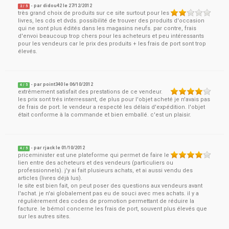
- par
didou42
le
27/12/2012
2
/ 5
très grand choix de produits sur ce site surtout pour les
livres, les cds et dvds. possibilité de trouver des produits d'occasion
qui ne sont plus édités dans les magasins neufs. par contre, frais
d'envoi beaucoup trop chers pour les acheteurs et peu intéressants
pour les vendeurs car le prix des produits + les frais de port sont trop
élevés.
- par
point340
le
06/10/2012
4
/ 5
extrêmement satisfait des prestations de ce vendeur.
les prix sont trés interressant, de plus pour l'objet acheté je n'avais pas
de frais de port. le vendeur a respecté les délais d'expédition. l'objet
était conforme à la commande et bien emballé. c'est un plaisir.
- par
rjack
le
01/10/2012
4
/ 5
priceminister est une plateforme qui permet de faire le
lien entre des acheteurs et des vendeurs (particuliers ou
professionnels). j'y ai fait plusieurs achats, et ai aussi vendu des
articles (livres déjà lus).
le site est bien fait, on peut poser des questions aux vendeurs avant
l'achat. je n'ai globalement pas eu de souci avec mes achats. il y a
régulièrement des codes de promotion permettant de réduire la
facture. le bémol concerne les frais de port, souvent plus élevés que
sur les autres sites.