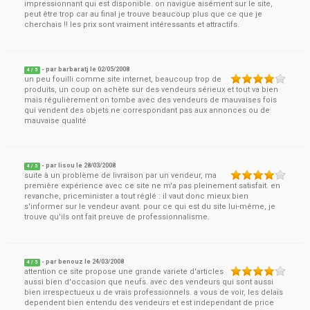
impressionnant qui est disponible. on navigue aisément sur le site,
peut être trop car au final je trouve beaucoup plus que ce que je
cherchais !! les prix sont vraiment intéressants et attractifs.
- par
barbaratj
le
02/05/2008
4
/ 5
un peu fouilli comme site internet, beaucoup trop de
produits, un coup on achète sur des vendeurs sérieux et tout va bien
mais régulièrement on tombe avec des vendeurs de mauvaises fois
qui vendent des objets ne correspondant pas aux annonces ou de
mauvaise qualité
- par
lisou
le
28/03/2008
4
/ 5
suite à un problème de livraison par un vendeur, ma
première expérience avec ce site ne m'a pas pleinement satisfait. en
revanche, priceminister a tout réglé : il vaut donc mieux bien
s'informer sur le vendeur avant. pour ce qui est du site lui-même, je
trouve qu'ils ont fait preuve de professionnalisme.
- par
benouz
le
24/03/2008
4
/ 5
attention ce site propose une grande variete d'articles
aussi bien d'occasion que neufs. avec des vendeurs qui sont aussi
bien irrespectueux u de vrais professionnels. a vous de voir, les delais
dependent bien entendu des vendeurs et est independant de price