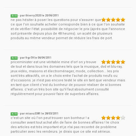
- par
thierry2020
le
20/06/2011
5
/ 5
ne pas hésiter à poser les questions pour s'assurer que
ce que l'on souhaite acheter corresponde bien à ce que l'on souhaite
et de vérifier l'état. possibilité de négocier le prix (après que l'annonce
soit présente depuis plus de 48 heures). un acaht de plusieurs
produits au même vendeur permet de réduire les frais de port.
- par
frgr59
le
06/04/2011
5
/ 5
priceminister est une véritable mine d'or! on y trouve
de tout et dans tous les domaines tels que la musique, dvd et blu-ray,
jeux vidéo, maisons et électroménager, mode, collection... les prix
sont très attractifs, on a le choix entre l'achat de produits neufs ou
d'occasions. je n'est pas encore testé le site en tant que vendeur mais
en tant que client c'est du bonheur de pouvoir réaliser de si bonnes
affaires. c'est un très bon site qu'il faut absolument consulté
régulièrement pour pouvoir faire de superbes affaires.
- par
miaou3381
le
28/03/2011
4
/ 5
c'est un site où l'on peut trouver son bonheur ! a
consulter avant tout achat afin de faire de bonnes affaires ! le choix
des articles est très important et je n'ai pas recontré de problème
particulier avec les vendeurs. je dirais que ce site est sérieux.