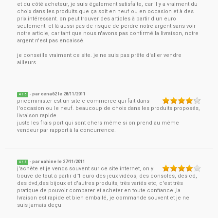
et du côté acheteur, je suis également satisfaite, car il y a vraiment du
choix dans les produits que ça soit en neuf ou en occasion et à des
prix intéressant. on peut trouver des articles à partir d'un euro
seulement. et là aussi pas de risque de perdre notre argent sans voir
notre article, car tant que nous n'avons pas confirmé la livraison, notre
argent n'est pas encaissé.
je conseille vraiment ce site. je ne suis pas prête d'aller vendre
ailleurs.
- par
cena62
le
28/11/2011
4
/ 5
priceminister est un site e-commerce qui fait dans
l'occasion ou le neuf. beaucoup de choix dans les produits proposés,
livraison rapide.
juste les frais port qui sont chers même si on prend au même
vendeur par rapport à la concurrence.
- par
vahine
le
27/11/2011
4
/ 5
j'achète et je vends souvent sur ce site internet, on y
trouve de tout à partir d'1 euro des jeux vidéos, des consoles, des cd,
des dvd,des bijoux et d'autres produits, très variés etc, c'est très
pratique de pouvoir comparer et acheter en toute confiance.,la
lvraison est rapide et bien emballé, je commande souvent et je ne
suis jamais deçu