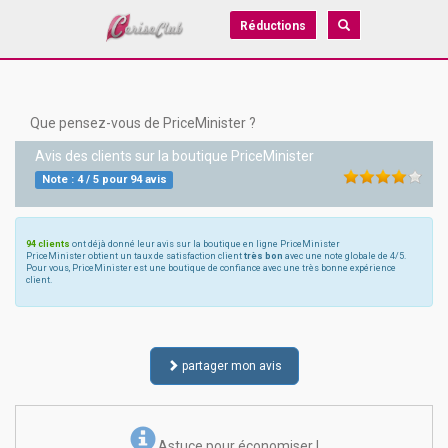
Réductions
Que pensez-vous de PriceMinister ?
Avis des clients sur la boutique
PriceMinister
Note :
4
/
5
pour
94
avis
94 clients
ont déjà donné leur avis sur la boutique en ligne PriceMinister
PriceMinister obtient un taux de satisfaction client
très bon
avec une note globale de 4/5.
Pour vous, PriceMinister est une boutique de confiance avec une très bonne expérience
client.
partager mon avis
Astuce pour économiser !