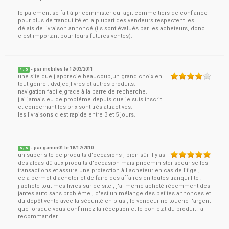
le paiement se fait à priceminister qui agit comme tiers de confiance
pour plus de tranquilité et la plupart des vendeurs respectent les
délais de livraison annoncé (ils sont évalués par les acheteurs, donc
c'est important pour leurs futures ventes).
- par
mobiles
le
12/03/2011
4
/ 5
une site que j'apprecie beaucoup,un grand choix en
tout genre : dvd,cd,livres et autres produits.
navigation facile,grace à la barre de recherche.
j'ai jamais eu de probléme depuis que je suis inscrit.
et concernant les prix sont trés attractives.
les livraisons c'est rapide entre 3 et 5 jours.
- par
gamin01
le
18/12/2010
5
/ 5
un super site de produits d'occasions , bien sûr il y as
des aléas dû aux produits d'occasion mais priceminister sécurise les
transactions et assure une protection à l'acheteur en cas de litige ,
cela permet d'acheter et de faire des affaires en toutes tranquillité .
j'achète tout mes livres sur ce site , j'ai même acheté récemment des
jantes auto sans problème , c'est un mélange des petites annonces et
du dépôt-vente avec la sécurité en plus , le vendeur ne touche l'argent
que lorsque vous confirmez la réception et le bon état du produit ! a
recommander !