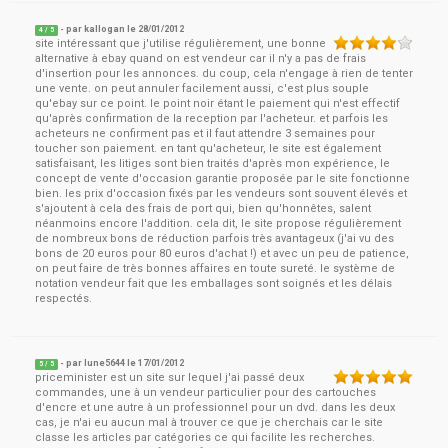
- par
kallogan
le
28/01/2012
4
/ 5
site intéressant que j'utilise régulièrement, une bonne
alternative à ebay quand on est vendeur car il n'y a pas de frais
d'insertion pour les annonces. du coup, cela n'engage à rien de tenter
une vente. on peut annuler facilement aussi, c'est plus souple
qu'ebay sur ce point. le point noir étant le paiement qui n'est effectif
qu'après confirmation de la reception par l'acheteur. et parfois les
acheteurs ne confirment pas et il faut attendre 3 semaines pour
toucher son paiement. en tant qu'acheteur, le site est également
satisfaisant, les litiges sont bien traités d'après mon expérience, le
concept de vente d'occasion garantie proposée par le site fonctionne
bien. les prix d'occasion fixés par les vendeurs sont souvent élevés et
s'ajoutent à cela des frais de port qui, bien qu'honnêtes, salent
néanmoins encore l'addition. cela dit, le site propose régulièrement
de nombreux bons de réduction parfois très avantageux (j'ai vu des
bons de 20 euros pour 80 euros d'achat !) et avec un peu de patience,
on peut faire de très bonnes affaires en toute sureté. le système de
notation vendeur fait que les emballages sont soignés et les délais
respectés.
- par
lune5644
le
17/01/2012
5
/ 5
priceminister est un site sur lequel j'ai passé deux
commandes, une à un vendeur particulier pour des cartouches
d'encre et une autre à un professionnel pour un dvd. dans les deux
cas, je n'ai eu aucun mal à trouver ce que je cherchais car le site
classe les articles par catégories ce qui facilite les recherches.