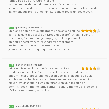
remboursé ce qui rassure le client.
par contre tout dépend du vendeur en face de nous.
attention si vous décidez de devenir à votre tour vendeur, les frais de
traitement que prend priceminister sont je trouve un peu élevés !
- par
ebetty
le
24/06/2010
4
/ 5
un grand choix de musique (même des articles qui ne
sont plus dans les bacs) des livres à gogo! bref, un grand panel...
vêtements, électroménager, voyages, tout est proposé!
on peut acheter, vendre, revendre très facilement.
les frais de port ne sont pas exorbitants.
je suis cliente depuis quelques années maintenant.
- par
sheriff
le
04/02/2010
4
/ 5
price minister est l'intermédiaire avec d'autres
vendeurs. un point améliorable serait les frais de port. bien que
priceminister propose une réduction des frais lorsque plusieurs
articles sont achetés chez le même vendeur, ceux ci restent trop
élevés, d'autant que la livraison fait souvent que les articles
commandés en même temps arrivent dans le même colis. ce colis
d'ailleurs est correct, sans plus.
- par
valtof
le
11/01/2010
4
/ 5