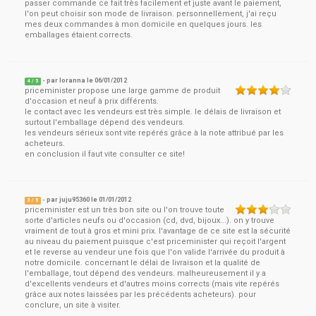
passer commande ce fait très facilement et juste avant le paiement,
l'on peut choisir son mode de livraison. personnellement, j'ai reçu
mes deux commandes à mon domicile en quelques jours. les
emballages étaient corrects.
- par
loranna
le
06/01/2012
4
/ 5
priceminister propose une large gamme de produit
d'occasion et neuf à prix différents.
le contact avec les vendeurs est très simple. le délais de livraison et
surtout l'emballage dépend des vendeurs.
les vendeurs sérieux sont vite repérés grâce à la note attribué par les
acheteurs.
en conclusion il faut vite consulter ce site!
- par
juju95360
le
01/01/2012
3
/ 5
priceminister est un très bon site ou l'on trouve toute
sorte d'articles neufs ou d'occasion (cd, dvd, bijoux...). on y trouve
vraiment de tout à gros et mini prix. l'avantage de ce site est la sécurité
au niveau du paiement puisque c'est priceminister qui reçoit l'argent
et le reverse au vendeur une fois que l'on valide l'arrivée du produit à
notre domicile. concernant le délai de livraison et la qualité de
l'emballage, tout dépend des vendeurs. malheureusement il y a
d'excellents vendeurs et d'autres moins corrects (mais vite repérés
grâce aux notes laissées par les précédents acheteurs). pour
conclure, un site à visiter.