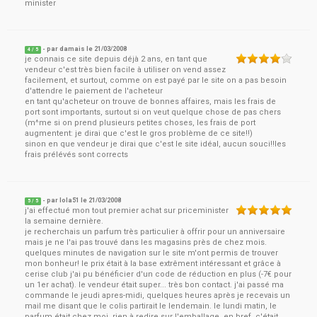
minister
- par
damais
le
21/03/2008
4
/ 5
je connais ce site depuis déjà 2 ans, en tant que
vendeur c'est très bien facile à utiliser on vend assez
facilement, et surtout, comme on est payé par le site on a pas besoin
d'attendre le paiement de l'acheteur
en tant qu'acheteur on trouve de bonnes affaires, mais les frais de
port sont importants, surtout si on veut quelque chose de pas chers
(m^me si on prend plusieurs petites choses, les frais de port
augmentent: je dirai que c'est le gros problème de ce site!!)
sinon en que vendeur je dirai que c'est le site idéal, aucun souci!!les
frais prélévés sont corrects
- par
lola51
le
21/03/2008
5
/ 5
j'ai effectué mon tout premier achat sur priceminister
la semaine dernière.
je recherchais un parfum très particulier à offrir pour un anniversaire
mais je ne l'ai pas trouvé dans les magasins près de chez mois.
quelques minutes de navigation sur le site m'ont permis de trouver
mon bonheur! le prix était à la base extrêment intéressant et grâce à
cerise club j'ai pu bénéficier d'un code de réduction en plus (-7€ pour
un 1er achat). le vendeur était super... très bon contact. j'ai passé ma
commande le jeudi apres-midi, quelques heures après je recevais un
mail me disant que le colis partirait le lendemain. le lundi matin, le
parfum était chez moi. rien à redire sur l'emballage. en bref, c'était