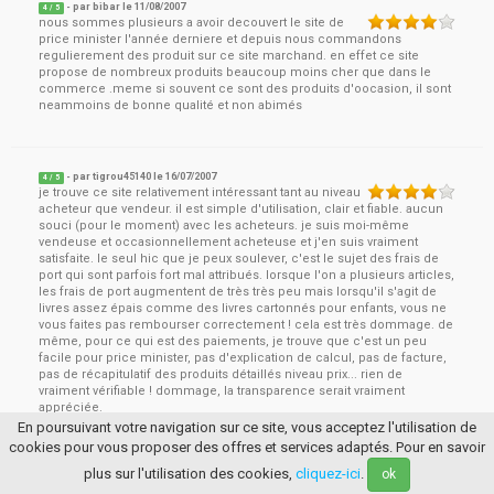
- par
bibar
le
11/08/2007
4
/ 5
nous sommes plusieurs a avoir decouvert le site de
price minister l'année derniere et depuis nous commandons
regulierement des produit sur ce site marchand. en effet ce site
propose de nombreux produits beaucoup moins cher que dans le
commerce .meme si souvent ce sont des produits d'oocasion, il sont
neammoins de bonne qualité et non abimés
- par
tigrou45140
le
16/07/2007
4
/ 5
je trouve ce site relativement intéressant tant au niveau
acheteur que vendeur. il est simple d'utilisation, clair et fiable. aucun
souci (pour le moment) avec les acheteurs. je suis moi-même
vendeuse et occasionnellement acheteuse et j'en suis vraiment
satisfaite. le seul hic que je peux soulever, c'est le sujet des frais de
port qui sont parfois fort mal attribués. lorsque l'on a plusieurs articles,
les frais de port augmentent de très très peu mais lorsqu'il s'agit de
livres assez épais comme des livres cartonnés pour enfants, vous ne
vous faites pas rembourser correctement ! cela est très dommage. de
même, pour ce qui est des paiements, je trouve que c'est un peu
facile pour price minister, pas d'explication de calcul, pas de facture,
pas de récapitulatif des produits détaillés niveau prix... rien de
vraiment vérifiable ! dommage, la transparence serait vraiment
appréciée.
En poursuivant votre navigation sur ce site, vous acceptez l'utilisation de
cookies pour vous proposer des offres et services adaptés. Pour en savoir
plus sur l'utilisation des cookies,
cliquez-ici
.
ok
- par
baya51
le
06/05/2007
3
/ 5