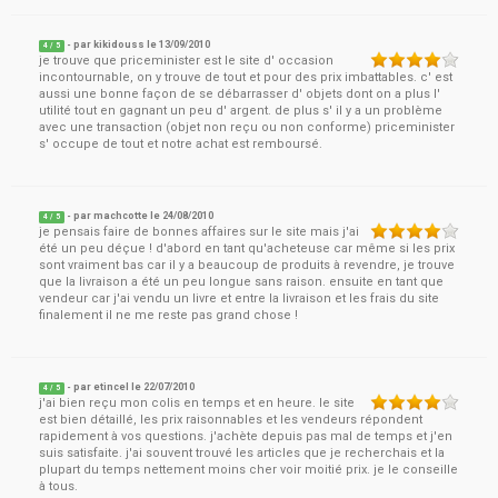
- par
kikidouss
le
13/09/2010
4
/ 5
je trouve que priceminister est le site d' occasion
incontournable, on y trouve de tout et pour des prix imbattables. c' est
aussi une bonne façon de se débarrasser d' objets dont on a plus l'
utilité tout en gagnant un peu d' argent. de plus s' il y a un problème
avec une transaction (objet non reçu ou non conforme) priceminister
s' occupe de tout et notre achat est remboursé.
- par
machcotte
le
24/08/2010
4
/ 5
je pensais faire de bonnes affaires sur le site mais j'ai
été un peu déçue ! d'abord en tant qu'acheteuse car même si les prix
sont vraiment bas car il y a beaucoup de produits à revendre, je trouve
que la livraison a été un peu longue sans raison. ensuite en tant que
vendeur car j'ai vendu un livre et entre la livraison et les frais du site
finalement il ne me reste pas grand chose !
- par
etincel
le
22/07/2010
4
/ 5
j'ai bien reçu mon colis en temps et en heure. le site
est bien détaillé, les prix raisonnables et les vendeurs répondent
rapidement à vos questions. j'achète depuis pas mal de temps et j'en
suis satisfaite. j'ai souvent trouvé les articles que je recherchais et la
plupart du temps nettement moins cher voir moitié prix. je le conseille
à tous.