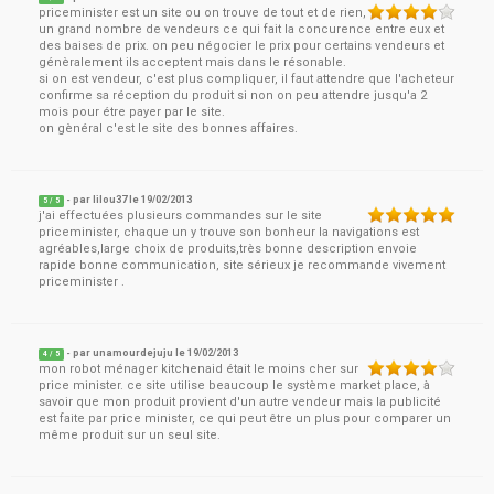
priceminister est un site ou on trouve de tout et de rien,
un grand nombre de vendeurs ce qui fait la concurence entre eux et
des baises de prix. on peu négocier le prix pour certains vendeurs et
génèralement ils acceptent mais dans le résonable.
si on est vendeur, c'est plus compliquer, il faut attendre que l'acheteur
confirme sa réception du produit si non on peu attendre jusqu'a 2
mois pour étre payer par le site.
on gènéral c'est le site des bonnes affaires.
- par
lilou37
le
19/02/2013
5
/ 5
j'ai effectuées plusieurs commandes sur le site
priceminister, chaque un y trouve son bonheur la navigations est
agréables,large choix de produits,très bonne description envoie
rapide bonne communication, site sérieux je recommande vivement
priceminister .
- par
unamourdejuju
le
19/02/2013
4
/ 5
mon robot ménager kitchenaid était le moins cher sur
price minister. ce site utilise beaucoup le système market place, à
savoir que mon produit provient d'un autre vendeur mais la publicité
est faite par price minister, ce qui peut être un plus pour comparer un
même produit sur un seul site.