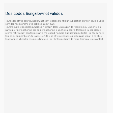
Des codes Bungalow.net valides
Toutes les offres pour Bungalow.net sont testées avant leur publication sur CeriseClub. Elles
sont données comme utilisables en août 2026.
Toutefois, il est possible qu'après un certain délai, un coupon de réduction ou une offre en
particulier ne fonctionne pas ou ne fonctionne plus, et cela, pour différentes raisons (code
promo retiré avant son terme par le marchand, nombre d'utilisation de l'offre limitée dans le
temps ou en nombre d'utilisateurs...). Si une offre présente sur cette page venait à ne plus
fonctionner, n'hésitez pas nous l'indiquer par l'intermédiaire de notre formulaire de contact.