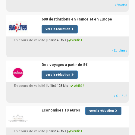
» Volotea
600 destinations en France et en Europe
vers la réduction
En cours de validité
| Utilisé 43 fois
|
vérifié !
» Eurolines
Des voyages à partir de 5€
vers la réduction
En cours de validité
| Utilisé 128 fois
|
vérifié !
» OUIBUS
Economisez 10 euros
vers la réduction
En cours de validité
| Utilisé 49 fois
|
vérifié !