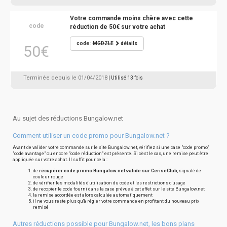
Votre commande moins chère avec cette
code
réduction de 50€ sur votre achat
code :
MGDZLE
détails
50€
Terminée depuis le 01/04/2018
| Utilisé 13 fois
Au sujet des réductions Bungalow.net
Comment utiliser un code promo pour Bungalow.net ?
Avant de valider votre commande sur le site Bungalow.net, vérifiez si une case "code promo",
"code avantage" ou encore "code réduction" est présente. Si c'est le cas, une remise peut être
appliquée sur votre achat. Il suffit pour cela :
de
récupérer code promo Bungalow.net valide sur CeriseClub
, signalé de
couleur rouge
de vérifier les modalités d'utilisation du code et les restrictions d'usage
de recopier le code fourni dans la case prévue à cet effet sur le site Bungalow.net
la remise accordée est alors calculée automatiquement
il ne vous reste plus qu'à régler votre commande en profitant du nouveau prix
remisé
Autres réductions possible pour Bungalow.net, les bons plans