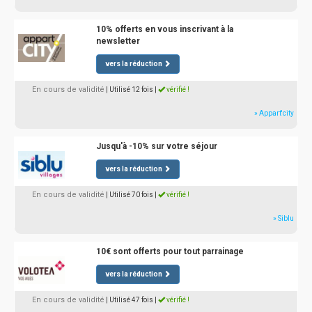
10% offerts en vous inscrivant à la
newsletter
vers la réduction
En cours de validité
| Utilisé 12 fois
|
vérifié !
» Appart'city
Jusqu'à -10% sur votre séjour
vers la réduction
En cours de validité
| Utilisé 70 fois
|
vérifié !
» Siblu
10€ sont offerts pour tout parrainage
vers la réduction
En cours de validité
| Utilisé 47 fois
|
vérifié !