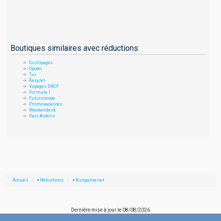
Boutiques similaires avec réductions
Go Voyages
Opodo
Tui
EasyJet
Voyages SNCF
Formule 1
Futuroscope
Promovacances
Weekendesk
Parc Astérix
Accueil
»
Réductions
»
Bungalow.net
Dernière mise à jour le
08/08/2026