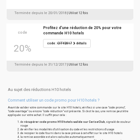
Terminée depuis le 20/01/2018
| Utilisé 12 fois
Profitez d'une réduction de 20% pour votre
code
commande H10 hotels
code :
CITY2017
détails
20%
Terminée depuis le 31/12/2017
| Utilisé 12 fois
Au sujet des réductions H10 hotels
Comment utiliser un code promo pour H10 hotels ?
Avant de valider votre commande sur le site H10 hotels, vérifiez si une case "code promo",
"code avantage" ou encore "code réduction" est présente. Si c'est le cas, une remise peut être
appliquée sur votre achat. Il suffit pour cela :
de
récupérer code promo H10 hotels valide sur CeriseClub
, signalé de couleur
rouge
de vérifier les modalités d'utilisation du code et les restrictions d'usage
de recopier le code fourni dans la case prévue à cet effet sur le site H10 hotels
la remise accordée est alors calculée automatiquement