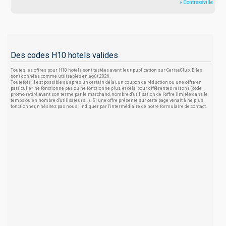
» Contrexéville
Des codes H10 hotels valides
Toutes les offres pour H10 hotels sont testées avant leur publication sur CeriseClub. Elles
sont données comme utilisables en août 2026.
Toutefois, il est possible qu'après un certain délai, un coupon de réduction ou une offre en
particulier ne fonctionne pas ou ne fonctionne plus, et cela, pour différentes raisons (code
promo retiré avant son terme par le marchand, nombre d'utilisation de l'offre limitée dans le
temps ou en nombre d'utilisateurs...). Si une offre présente sur cette page venait à ne plus
fonctionner, n'hésitez pas nous l'indiquer par l'intermédiaire de notre formulaire de contact.