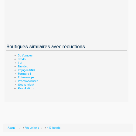
Boutiques similaires avec réductions
Go Voyages
Opodo
Tui
EasyJet
Voyages SNCF
Formule 1
Futuroscope
Promovacances
Weekendesk
Parc Astérix
Accueil
»
Réductions
»
H10 hotels