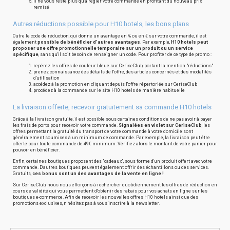
il ne vous reste plus qu'à régler votre commande en profitant du nouveau prix
remisé
Autres réductions possible pour H10 hotels, les bons plans
Outre le code de réduction, qui donne un avantage en % ou en € sur votre commande, il est
également
possible de bénéficier d'autres avantages
. Par exemple,
H10 hotels peut
proposer une offre promotionnelle temporaire sur un produit ou un service
spécifique
, sans qu'il soit besoin de renseigner un code. Pour profiter de ce type de promo :
repérez les offres de couleur bleue sur CeriseClub, portant la mention "réductions"
prenez connaissance des détails de l'offre, des articles concernés et des modalités
d'utilisation
accédez à la promotion en cliquant depuis l'offre répertoriée sur CeriseClub
procédez à la commande sur le site H10 hotels de manière habituelle
La livraison offerte, recevoir gratuitement sa commande H10 hotels
Grâce à la livraison gratuite, il est possible sous certaines conditions de ne pas avoir à payer
les frais de ports pour recevoir votre commande.
Signalées en violet sur CeriseClub
, les
offres permettant la gratuité du transport de votre commande à votre domicile sont
généralement soumises à un minimum de commande. Par exemple, la livraison peut être
offerte pour toute commande de 49€ minimum. Vérifiez alors le montant de votre panier pour
pouvoir en bénéficier.
Enfin, certaines boutiques proposent des "cadeaux", sous forme d'un produit offert avec votre
commande. D'autres boutiques peuvent également offrir des échantillons ou des services.
Gratuits,
ces bonus sont un des avantages de la vente en ligne !
Sur CeriseClub, nous nous efforçons à rechercher quotidiennement les offres de réduction en
cours de validité qui vous permettent d'obtenir des rabais pour vos achats en ligne sur les
boutiques e-commerce. Afin de recevoir les nouvelles offres H10 hotels ainsi que des
promotions exclusives, n'hésitez pas à vous inscrire à la newsletter.