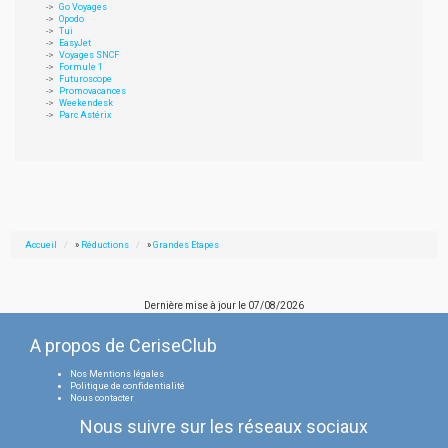
Go Voyages
Opodo
Tui
EasyJet
Voyages SNCF
Formule 1
Futuroscope
Promovacances
Weekendesk
Parc Astérix
Accueil
»
Réductions
»
Grandes Etapes
Dernière mise à jour le
07/08/2026
A propos de CeriseClub
Nos Mentions légales
Politique de confidentialité
Nous contacter
Nous suivre sur les réseaux sociaux