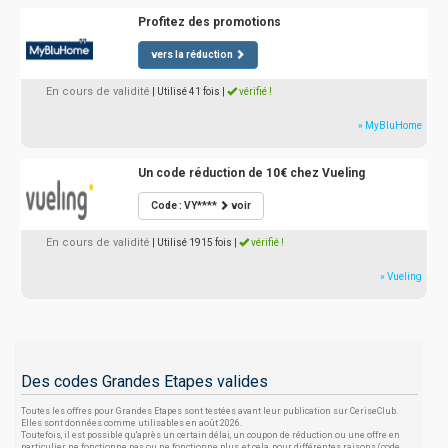
Profitez des promotions
vers la réduction
En cours de validité
| Utilisé 41 fois
|
vérifié !
» MyBluHome
Un code réduction de 10€ chez Vueling
Code : VY****
voir
En cours de validité
| Utilisé 1915 fois
|
vérifié !
» Vueling
Des codes Grandes Etapes valides
Toutes les offres pour Grandes Etapes sont testées avant leur publication sur CeriseClub.
Elles sont données comme utilisables en août 2026.
Toutefois, il est possible qu'après un certain délai, un coupon de réduction ou une offre en
particulier ne fonctionne pas ou ne fonctionne plus, et cela, pour différentes raisons (code