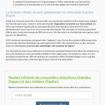
accédez à la promotion en cliquant depuis l'offre répertoriée sur CeriseClub
procédez à la commande sur le site Grandes Etapes de manière habituelle
La livraison offerte, recevoir gratuitement sa commande Grandes
Etapes
Grâce à la livraison gratuite, il est possible sous certaines conditions de ne pas avoir à payer
les frais de ports pour recevoir votre commande.
Signalées en violet sur CeriseClub
, les
offres permettant la gratuité du transport de votre commande à votre domicile sont
généralement soumises à un minimum de commande. Par exemple, la livraison peut être
offerte pour toute commande de 49€ minimum. Vérifiez alors le montant de votre panier pour
pouvoir en bénéficier.
Enfin, certaines boutiques proposent des "cadeaux", sous forme d'un produit offert avec votre
commande. D'autres boutiques peuvent également offrir des échantillons ou des services.
Gratuits,
ces bonus sont un des avantages de la vente en ligne !
Sur CeriseClub, nous nous efforçons à rechercher quotidiennement les offres de réduction en
cours de validité qui vous permettent d'obtenir des rabais pour vos achats en ligne sur les
boutiques e-commerce. Afin de recevoir les nouvelles offres Grandes Etapes ainsi que des
promotions exclusives, n'hésitez pas à vous inscrire à la newsletter.
Restez informé des nouvelles réductions Grandes
Etapes et des milliers d'autres
Recevez directement sans attendre les nouveaux codes promo dès leur publication.