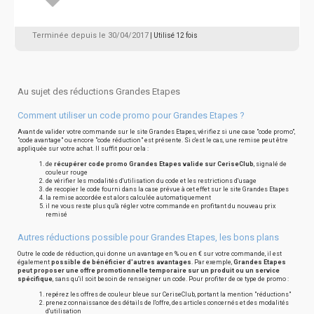
Terminée depuis le 30/04/2017
| Utilisé 12 fois
Au sujet des réductions Grandes Etapes
Comment utiliser un code promo pour Grandes Etapes ?
Avant de valider votre commande sur le site Grandes Etapes, vérifiez si une case "code promo",
"code avantage" ou encore "code réduction" est présente. Si c'est le cas, une remise peut être
appliquée sur votre achat. Il suffit pour cela :
de
récupérer code promo Grandes Etapes valide sur CeriseClub
, signalé de
couleur rouge
de vérifier les modalités d'utilisation du code et les restrictions d'usage
de recopier le code fourni dans la case prévue à cet effet sur le site Grandes Etapes
la remise accordée est alors calculée automatiquement
il ne vous reste plus qu'à régler votre commande en profitant du nouveau prix
remisé
Autres réductions possible pour Grandes Etapes, les bons plans
Outre le code de réduction, qui donne un avantage en % ou en € sur votre commande, il est
également
possible de bénéficier d'autres avantages
. Par exemple,
Grandes Etapes
peut proposer une offre promotionnelle temporaire sur un produit ou un service
spécifique
, sans qu'il soit besoin de renseigner un code. Pour profiter de ce type de promo :
repérez les offres de couleur bleue sur CeriseClub, portant la mention "réductions"
prenez connaissance des détails de l'offre, des articles concernés et des modalités
d'utilisation