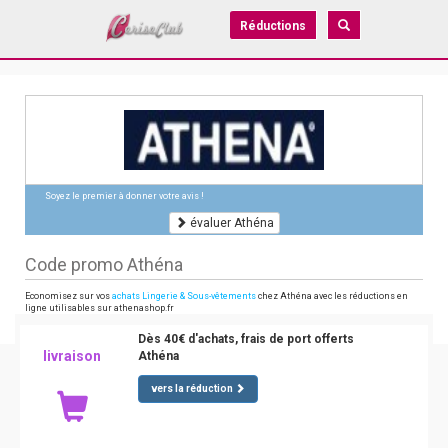
Réductions
Soyez le premier à donner votre avis !
évaluer Athéna
Code promo Athéna
Economisez sur vos
achats Lingerie & Sous-vêtements
chez Athéna avec les réductions en
ligne utilisables sur athenashop.fr
Dès 40€ d'achats, frais de port offerts
livraison
Athéna
vers la réduction