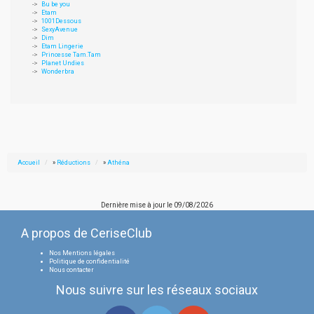
Bu be you
Etam
1001Dessous
SexyAvenue
Dim
Etam Lingerie
Princesse Tam.Tam
Planet Undies
Wonderbra
Accueil
»
Réductions
»
Athéna
Dernière mise à jour le
09/08/2026
A propos de CeriseClub
Nos Mentions légales
Politique de confidentialité
Nous contacter
Nous suivre sur les réseaux sociaux