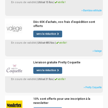
En cours de validité
| Utilisé 15 fois
|
vérifié !
» Bambou-attitude
Dès 65€ d'achats, vos frais d'expédition sont
offerts
vers la réduction
En cours de validité
| Utilisé 485 fois
|
vérifié !
» Valege
Livraison gratuite Pretty Coquette
vers la réduction
En cours de validité
| Utilisé 31 fois
|
vérifié !
» Pretty Coquette
10% sont offerts pour une inscription à la
newsletter