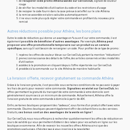
de
récupérer code promo Athéna valide sur CeriseClub
, signalé de couleur
rouge
de vérifier les modalités d'utilisation du code et les restrictions d'usage
de recopier le code fourni dans la case prévue à cet effet sur le site Athéna
la remise accordée est alors calculée automatiquement
il ne vous reste plus qu'à régler votre commande en profitant du nouveau prix
remisé
Autres réductions possible pour Athéna, les bons plans
Outre le code de réduction, qui donne un avantage en % ou en € sur votre commande, il est
également
possible de bénéficier d'autres avantages
. Par exemple,
Athéna peut
proposer une offre promotionnelle temporaire sur un produit ou un service
spécifique
, sans qu'il soit besoin de renseigner un code. Pour profiter de ce type de promo :
repérez les offres de couleur bleue sur CeriseClub, portant la mention "réductions"
prenez connaissance des détails de l'offre, des articles concernés et des modalités
d'utilisation
accédez à la promotion en cliquant depuis l'offre répertoriée sur CeriseClub
procédez à la commande sur le site Athéna de manière habituelle
La livraison offerte, recevoir gratuitement sa commande Athéna
Grâce à la livraison gratuite, il est possible sous certaines conditions de ne pas avoir à payer
les frais de ports pour recevoir votre commande.
Signalées en violet sur CeriseClub
, les
offres permettant la gratuité du transport de votre commande à votre domicile sont
généralement soumises à un minimum de commande. Actuellement, Athéna offre la
livraison gratuite de votre commande à domicile à partir de 40€.
Enfin, certaines boutiques proposent des "cadeaux", sous forme d'un produit offert avec votre
commande. D'autres boutiques peuvent également offrir des échantillons ou des services.
Gratuits,
ces bonus sont un des avantages de la vente en ligne !
Sur CeriseClub, nous nous efforçons à rechercher quotidiennement les offres de réduction en
cours de validité qui vous permettent d'obtenir des rabais pour vos achats en ligne sur les
boutiques e-commerce. Afin de recevoir les nouvelles offres Athéna ainsi que des
promotions exclusives, n'hésitez pas à vous inscrire à la newsletter.