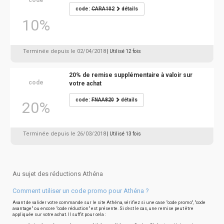
code
code :
CARA102
détails
10%
Terminée depuis le 02/04/2018
| Utilisé 12 fois
20% de remise supplémentaire à valoir sur
code
votre achat
code :
FNAA820
détails
20%
Terminée depuis le 26/03/2018
| Utilisé 13 fois
Au sujet des réductions Athéna
Comment utiliser un code promo pour Athéna ?
Avant de valider votre commande sur le site Athéna, vérifiez si une case "code promo", "code
avantage" ou encore "code réduction" est présente. Si c'est le cas, une remise peut être
appliquée sur votre achat. Il suffit pour cela :