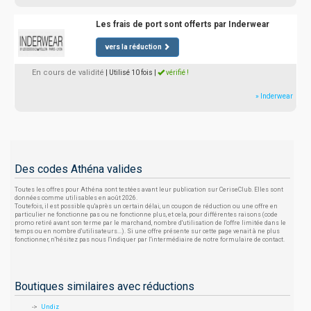
Les frais de port sont offerts par Inderwear
vers la réduction
En cours de validité
| Utilisé 10 fois
|
vérifié !
» Inderwear
Des codes Athéna valides
Toutes les offres pour Athéna sont testées avant leur publication sur CeriseClub. Elles sont
données comme utilisables en août 2026.
Toutefois, il est possible qu'après un certain délai, un coupon de réduction ou une offre en
particulier ne fonctionne pas ou ne fonctionne plus, et cela, pour différentes raisons (code
promo retiré avant son terme par le marchand, nombre d'utilisation de l'offre limitée dans le
temps ou en nombre d'utilisateurs...). Si une offre présente sur cette page venait à ne plus
fonctionner, n'hésitez pas nous l'indiquer par l'intermédiaire de notre formulaire de contact.
Boutiques similaires avec réductions
Undiz