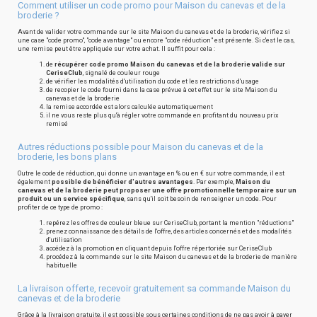
Comment utiliser un code promo pour Maison du canevas et de la
broderie ?
Avant de valider votre commande sur le site Maison du canevas et de la broderie, vérifiez si
une case "code promo", "code avantage" ou encore "code réduction" est présente. Si c'est le cas,
une remise peut être appliquée sur votre achat. Il suffit pour cela :
de
récupérer code promo Maison du canevas et de la broderie valide sur
CeriseClub
, signalé de couleur rouge
de vérifier les modalités d'utilisation du code et les restrictions d'usage
de recopier le code fourni dans la case prévue à cet effet sur le site Maison du
canevas et de la broderie
la remise accordée est alors calculée automatiquement
il ne vous reste plus qu'à régler votre commande en profitant du nouveau prix
remisé
Autres réductions possible pour Maison du canevas et de la
broderie, les bons plans
Outre le code de réduction, qui donne un avantage en % ou en € sur votre commande, il est
également
possible de bénéficier d'autres avantages
. Par exemple,
Maison du
canevas et de la broderie peut proposer une offre promotionnelle temporaire sur un
produit ou un service spécifique
, sans qu'il soit besoin de renseigner un code. Pour
profiter de ce type de promo :
repérez les offres de couleur bleue sur CeriseClub, portant la mention "réductions"
prenez connaissance des détails de l'offre, des articles concernés et des modalités
d'utilisation
accédez à la promotion en cliquant depuis l'offre répertoriée sur CeriseClub
procédez à la commande sur le site Maison du canevas et de la broderie de manière
habituelle
La livraison offerte, recevoir gratuitement sa commande Maison du
canevas et de la broderie
Grâce à la livraison gratuite, il est possible sous certaines conditions de ne pas avoir à payer