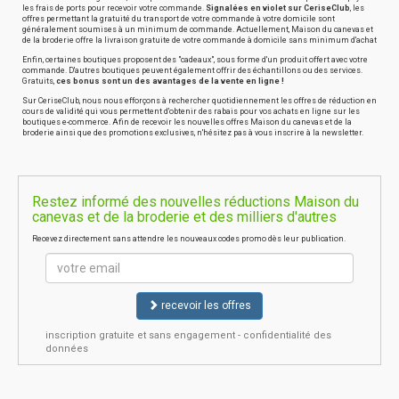
les frais de ports pour recevoir votre commande.
Signalées en violet sur CeriseClub
, les
offres permettant la gratuité du transport de votre commande à votre domicile sont
généralement soumises à un minimum de commande. Actuellement, Maison du canevas et
de la broderie offre la livraison gratuite de votre commande à domicile sans minimum d'achat
Enfin, certaines boutiques proposent des "cadeaux", sous forme d'un produit offert avec votre
commande. D'autres boutiques peuvent également offrir des échantillons ou des services.
Gratuits,
ces bonus sont un des avantages de la vente en ligne !
Sur CeriseClub, nous nous efforçons à rechercher quotidiennement les offres de réduction en
cours de validité qui vous permettent d'obtenir des rabais pour vos achats en ligne sur les
boutiques e-commerce. Afin de recevoir les nouvelles offres Maison du canevas et de la
broderie ainsi que des promotions exclusives, n'hésitez pas à vous inscrire à la newsletter.
Restez informé des nouvelles réductions Maison du
canevas et de la broderie et des milliers d'autres
Recevez directement sans attendre les nouveaux codes promo dès leur publication.
recevoir les offres
inscription gratuite et sans engagement - confidentialité des
données