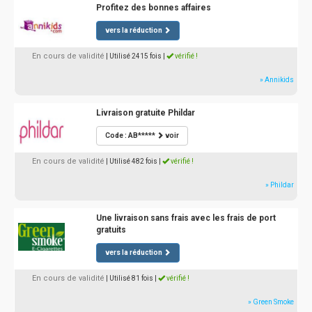
Profitez des bonnes affaires
vers la réduction
En cours de validité
| Utilisé 2415 fois
|
vérifié !
» Annikids
Livraison gratuite Phildar
Code : AB*****
voir
En cours de validité
| Utilisé 482 fois
|
vérifié !
» Phildar
Une livraison sans frais avec les frais de port
gratuits
vers la réduction
En cours de validité
| Utilisé 81 fois
|
vérifié !
» Green Smoke