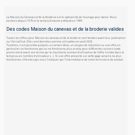
La Maison du Canevas et de la Broderie est le spécialiste de l'ouvrage pour dame. Nous
existons depuis 1976 et la vente à distance a débuté en 1989.
Des codes Maison du canevas et de la broderie valides
Toutes les offres pour Maison du canevas et de la broderie sont testées avant leur publication
sur CeriseClub. Elles sont données comme utilisables en août 2026.
Toutefois, il est possible qu'après un certain délai, un coupon de réduction ou une offre en
particulier ne fonctionne pas ou ne fonctionne plus, et cela, pour différentes raisons (code
promo retiré avant son terme par le marchand, nombre d'utilisation de l'offre limitée dans le
temps ou en nombre d'utilisateurs...). Si une offre présente sur cette page venait à ne plus
fonctionner, n'hésitez pas nous l'indiquer par l'intermédiaire de notre formulaire de contact.