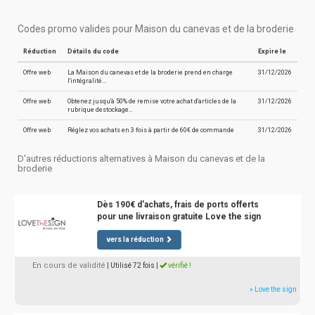
Codes promo valides pour Maison du canevas et de la broderie
Réduction
Détails du code
Expire le
Offre web
La Maison du canevas et de la broderie prend en charge
31/12/2026
l'intégralité…
Offre web
Obtenez jusqu'à 50% de remise votre achat d'articles de la
31/12/2026
rubrique destockage…
Offre web
Réglez vos achats en 3 fois à partir de 60€ de commande
31/12/2026
D'autres réductions alternatives à Maison du canevas et de la
broderie
Dès 190€ d'achats, frais de ports offerts
pour une livraison gratuite Love the sign
vers la réduction
En cours de validité
| Utilisé 72 fois
|
vérifié !
» Love the sign