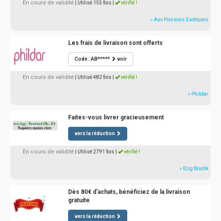
En cours de validité
| Utilisé 155 fois
|
vérifié !
» Aux Poissons Exotiques
Les frais de livraison sont offerts
Code : AB*****
voir
En cours de validité
| Utilisé 482 fois
|
vérifié !
» Phildar
Faites-vous livrer gracieusement
vers la réduction
En cours de validité
| Utilisé 2791 fois
|
vérifié !
» Ecig Boutik
Dès 80€ d'achats, bénéficiez de la livraison
gratuite
vers la réduction