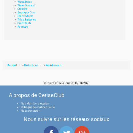
WoodBrass
WaterConcept
Creavea
Boutique Dmc
Star's Music
Piles Batteries
CraftStash
Festiveo
Accueil
»
Réductions
»
Packdiscount
Dernière mise à jour le
08/08/2026
A propos de CeriseClub
Nos Mentions légales
Politique de confidentialité
Nous contacter
Nous suivre sur les réseaux sociaux