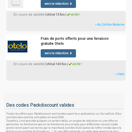
vers la réduction
En cours de validité
| Utilisé 13 fois
|
vérifié !
» Au Cotillon Moderne
Frais de ports offerts pour une livraison
gratuite Otelo
vers la réduction
En cours de validité
| Utilisé 144 fois
|
vérifié !
» Otelo
Des codes Packdiscount valides
Toutes les offres pour Packdiscount sont testées avant leur publication sur CeriseClub. Elles
sont données comme utilisables en août 2026.
Toutefois, il est possible qu'après un certain délai, un coupon de réduction ou une offre en
particulier ne fonctionne pas ou ne fonctionne plus, et cela, pour différentes raisons (code
promo retiré avant son terme par le marchand, nombre d'utilisation de l'offre limitée dans le
temps ou en nombre d'utilisateurs...). Si une offre présente sur cette page venait à ne plus