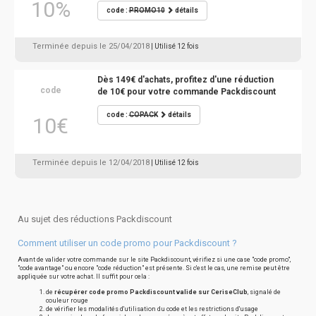
10%
code :
PROMO10
détails
Terminée depuis le 25/04/2018
| Utilisé 12 fois
Dès 149€ d'achats, profitez d'une réduction
code
de 10€ pour votre commande Packdiscount
code :
COPACK
détails
10€
Terminée depuis le 12/04/2018
| Utilisé 12 fois
Au sujet des réductions Packdiscount
Comment utiliser un code promo pour Packdiscount ?
Avant de valider votre commande sur le site Packdiscount, vérifiez si une case "code promo",
"code avantage" ou encore "code réduction" est présente. Si c'est le cas, une remise peut être
appliquée sur votre achat. Il suffit pour cela :
de
récupérer code promo Packdiscount valide sur CeriseClub
, signalé de
couleur rouge
de vérifier les modalités d'utilisation du code et les restrictions d'usage