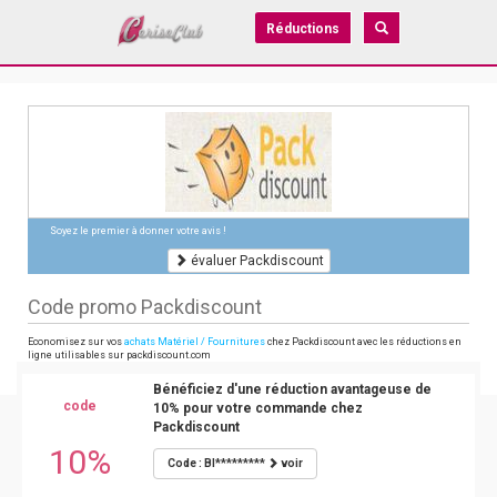
Réductions
Soyez le premier à donner votre avis !
évaluer Packdiscount
Code promo Packdiscount
Economisez sur vos
achats Matériel / Fournitures
chez Packdiscount avec les réductions en
ligne utilisables sur packdiscount.com
Bénéficiez d'une réduction avantageuse de
code
10% pour votre commande chez
Packdiscount
10%
Code : BI*********
voir