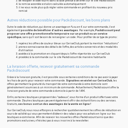
de recopier le code fourni dans la case prévue à cet effet sur le site Packdiscount
la remise accordée est alors calculée automatiquement
il ne vous reste plus qu'à régler votre commande en profitant du nouveau prix
remisé
Autres réductions possible pour Packdiscount, les bons plans
Outre le code de réduction, qui donne un avantage en % ou en € sur votre commande, il est
également
possible de bénéficier d'autres avantages
. Par exemple,
Packdiscount peut
proposer une offre promotionnelle temporaire sur un produit ou un service
spécifique
, sans qu'il soit besoin de renseigner un code. Pour profiter de ce type de promo :
repérez les offres de couleur bleue sur CeriseClub, portant la mention "réductions"
prenez connaissance des détails de l'offre, des articles concernés et des modalités
d'utilisation
accédez à la promotion en cliquant depuis l'offre répertoriée sur CeriseClub
procédez à la commande sur le site Packdiscount de manière habituelle
La livraison offerte, recevoir gratuitement sa commande
Packdiscount
Grâce à la livraison gratuite, il est possible sous certaines conditions de ne pas avoir à payer
les frais de ports pour recevoir votre commande.
Signalées en violet sur CeriseClub
, les
offres permettant la gratuité du transport de votre commande à votre domicile sont
généralement soumises à un minimum de commande. Actuellement, Packdiscount offre la
livraison gratuite de votre commande à domicile à partir de 149€.
Enfin, certaines boutiques proposent des "cadeaux", sous forme d'un produit offert avec votre
commande. D'autres boutiques peuvent également offrir des échantillons ou des services.
Gratuits,
ces bonus sont un des avantages de la vente en ligne !
Sur CeriseClub, nous nous efforçons à rechercher quotidiennement les offres de réduction en
cours de validité qui vous permettent d'obtenir des rabais pour vos achats en ligne sur les
boutiques e-commerce. Afin de recevoir les nouvelles offres Packdiscount ainsi que des
promotions exclusives, n'hésitez pas à vous inscrire à la newsletter.