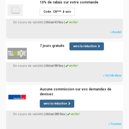
10% de rabais sur votre commande
Code : CN***
voir
En cours de validité
| Utilisé 43 fois
|
vérifié !
» Axiatel
7 jours gratuits
vers la réduction
En cours de validité
| Utilisé 98 fois
|
vérifié !
» Tell Me More
Aucune commission sur vos demandes de
devises
vers la réduction
En cours de validité
| Utilisé 289 fois
|
vérifié !
» Travelex