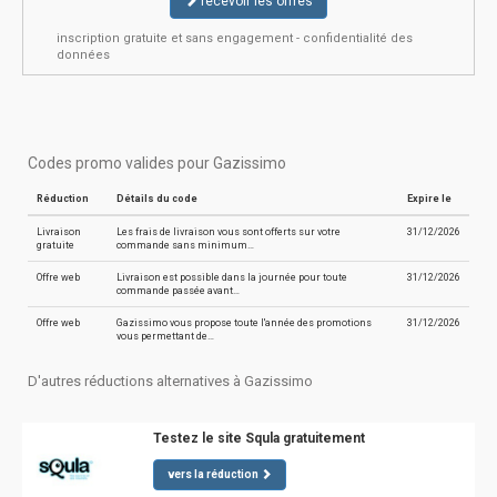
recevoir les offres
inscription gratuite et sans engagement - confidentialité des
données
Codes promo valides pour Gazissimo
Réduction
Détails du code
Expire le
Livraison
Les frais de livraison vous sont offerts sur votre
31/12/2026
gratuite
commande sans minimum…
Offre web
Livraison est possible dans la journée pour toute
31/12/2026
commande passée avant…
Offre web
Gazissimo vous propose toute l'année des promotions
31/12/2026
vous permettant de…
D'autres réductions alternatives à Gazissimo
Testez le site Squla gratuitement
vers la réduction