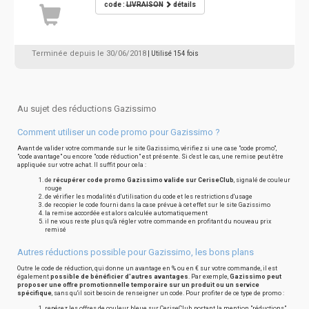
code :
LIVRAISON
détails
Terminée depuis le 30/06/2018
| Utilisé 154 fois
Au sujet des réductions Gazissimo
Comment utiliser un code promo pour Gazissimo ?
Avant de valider votre commande sur le site Gazissimo, vérifiez si une case "code promo",
"code avantage" ou encore "code réduction" est présente. Si c'est le cas, une remise peut être
appliquée sur votre achat. Il suffit pour cela :
de
récupérer code promo Gazissimo valide sur CeriseClub
, signalé de couleur
rouge
de vérifier les modalités d'utilisation du code et les restrictions d'usage
de recopier le code fourni dans la case prévue à cet effet sur le site Gazissimo
la remise accordée est alors calculée automatiquement
il ne vous reste plus qu'à régler votre commande en profitant du nouveau prix
remisé
Autres réductions possible pour Gazissimo, les bons plans
Outre le code de réduction, qui donne un avantage en % ou en € sur votre commande, il est
également
possible de bénéficier d'autres avantages
. Par exemple,
Gazissimo peut
proposer une offre promotionnelle temporaire sur un produit ou un service
spécifique
, sans qu'il soit besoin de renseigner un code. Pour profiter de ce type de promo :
repérez les offres de couleur bleue sur CeriseClub, portant la mention "réductions"