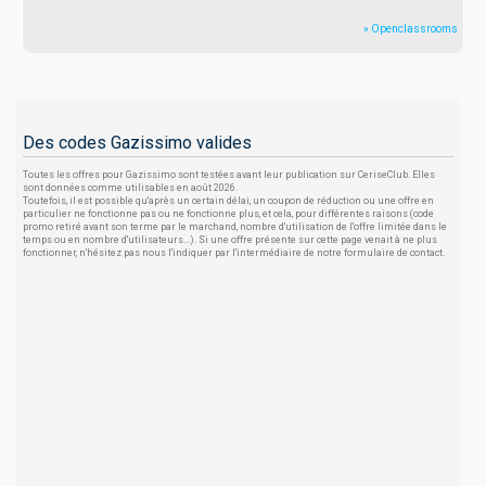
» Openclassrooms
Des codes Gazissimo valides
Toutes les offres pour Gazissimo sont testées avant leur publication sur CeriseClub. Elles
sont données comme utilisables en août 2026.
Toutefois, il est possible qu'après un certain délai, un coupon de réduction ou une offre en
particulier ne fonctionne pas ou ne fonctionne plus, et cela, pour différentes raisons (code
promo retiré avant son terme par le marchand, nombre d'utilisation de l'offre limitée dans le
temps ou en nombre d'utilisateurs...). Si une offre présente sur cette page venait à ne plus
fonctionner, n'hésitez pas nous l'indiquer par l'intermédiaire de notre formulaire de contact.