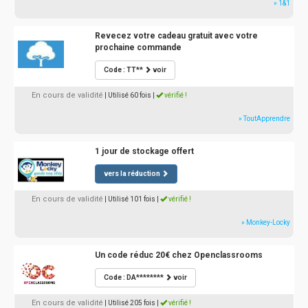
» 1&1
Revecez votre cadeau gratuit avec votre
prochaine commande
Code : TT**
voir
En cours de validité
| Utilisé 60 fois
|
vérifié !
» ToutApprendre
1 jour de stockage offert
vers la réduction
En cours de validité
| Utilisé 101 fois
|
vérifié !
» Monkey-Locky
Un code réduc 20€ chez Openclassrooms
Code : DA********
voir
En cours de validité
| Utilisé 205 fois
|
vérifié !