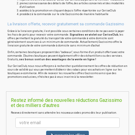
prenez connaissance des détails de l'offre, des articles concernés et des modalités
d'utilisation
accédez à la promotion en cliquant depuis l'offre répertoriée sur CeriseClub
procédez à la commande sur le site Gazissimo de manière habituelle
La livraison offerte, recevoir gratuitement sa commande Gazissimo
Grâce à la livraison gratuite, il est possible sous certaines conditions de ne pas avoir à payer
les frais de ports pour recevoir votre commande.
Signalées en violet sur CeriseClub
, les
offres permettant la gratuité du transport de votre commande à votre domicile sont
généralement soumises à un minimum de commande. Actuellement, Gazissimo offre la
livraison gratuite de votre commande à domicile sans minimum d'achat
Enfin, certaines boutiques proposent des "cadeaux", sous forme d'un produit offert avec votre
commande. D'autres boutiques peuvent également offrir des échantillons ou des services.
Gratuits,
ces bonus sont un des avantages de la vente en ligne !
Sur CeriseClub, nous nous efforçons à rechercher quotidiennement les offres de réduction en
cours de validité qui vous permettent d'obtenir des rabais pour vos achats en ligne sur les
boutiques e-commerce. Afin de recevoir les nouvelles offres Gazissimo ainsi que des
promotions exclusives, n'hésitez pas à vous inscrire à la newsletter.
Restez informé des nouvelles réductions Gazissimo
et des milliers d'autres
Recevez directement sans attendre les nouveaux codes promo dès leur publication.