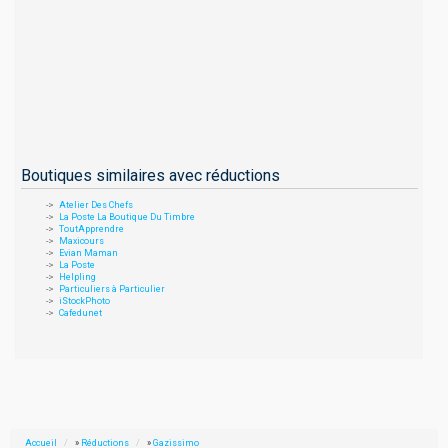
Boutiques similaires avec réductions
Atelier Des Chefs
La Poste La Boutique Du Timbre
ToutApprendre
Maxicours
Evian Maman
La Poste
Helpling
Particuliers à Particulier
iStockPhoto
Cafedunet
Accueil
»
Réductions
»
Gazissimo