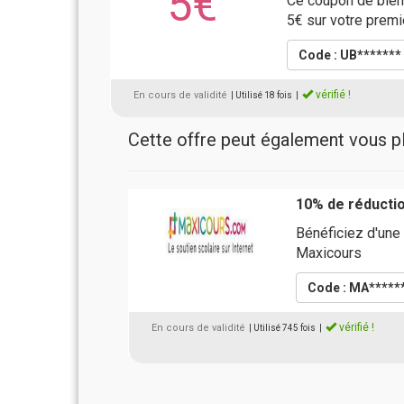
5€
Ce coupon de bien
5€ sur votre premi
Code : UB*******
vérifié !
En cours de validité
| Utilisé 18 fois
|
Cette offre peut également vous pla
10% de réducti
Bénéficiez d'une
Maxicours
Code : MA*****
vérifié !
En cours de validité
| Utilisé 745 fois
|