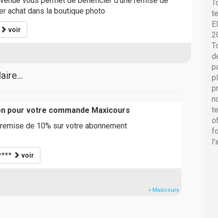
venue vous permet de bénéficier d'une remise de
T
er achat dans la boutique photo
t
E
voir
2
T
d
p
ire...
p
p
n
t
on pour votre commande Maxicours
o
 remise de 10% sur votre abonnement
f
l
****
voir
» Maxicours