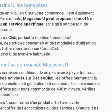
sins U, les bons plans
age en % ou en € sur votre commande, il est également
 Par exemple,
Magasins U peut proposer une offre
u un service spécifique
, sans qu'il soit besoin de
 promo :
eriseClub, portant la mention "réductions"
e, des articles concernés et des modalités d'utilisation
 l'offre répertoriée sur CeriseClub
sins U de manière habituelle
itement sa commande Magasins U
us certaines conditions de ne pas avoir à payer les frais
ées en violet sur CeriseClub
, les offres permettant la
tre domicile sont généralement soumises à un minimum de
 offerte pour toute commande de 49€ minimum. Vérifiez
 bénéficier.
ux", sous forme d'un produit offert avec votre
 offrir des échantillons ou des services. Gratuits,
ces