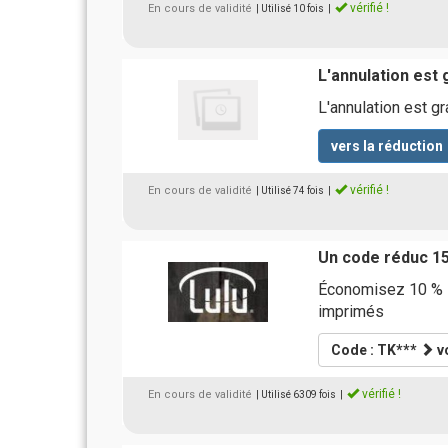
vérifié !
En cours de validité
| Utilisé 10 fois
|
L'annulation est 
L'annulation est gr
vers la réduction
vérifié !
En cours de validité
| Utilisé 74 fois
|
Un code réduc 1
Économisez 10 % s
imprimés
Code : TK***
vo
vérifié !
En cours de validité
| Utilisé 6309 fois
|