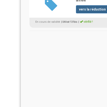
année
vers la réduction
vérifié !
En cours de validité
| Utilisé 13 fois
|