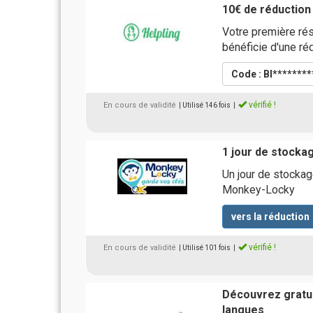
10€ de réduction
Votre première rés
bénéficie d'une ré
Code : BI*******
vérifié !
En cours de validité
| Utilisé 146 fois
|
1 jour de stocka
Un jour de stockage
Monkey-Locky
vers la réduction
vérifié !
En cours de validité
| Utilisé 101 fois
|
Découvrez gratui
langues