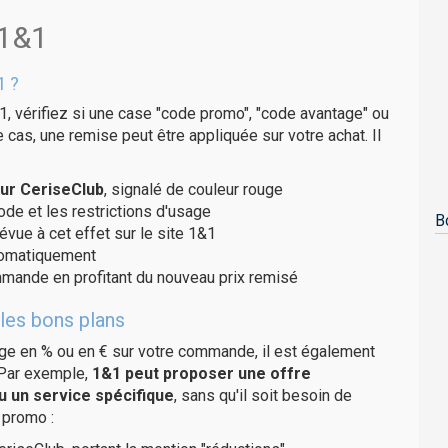
 1&1
1 ?
1, vérifiez si une case "code promo", "code avantage" ou
e cas, une remise peut être appliquée sur votre achat. Il
ur CeriseClub
, signalé de couleur rouge
code et les restrictions d'usage
B
évue à cet effet sur le site 1&1
utomatiquement
ommande en profitant du nouveau prix remisé
les bons plans
age en % ou en € sur votre commande, il est également
 Par exemple,
1&1 peut proposer une offre
u un service spécifique
, sans qu'il soit besoin de
 promo :