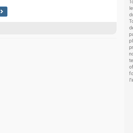
T
l
d
T
d
p
p
p
n
t
o
f
l