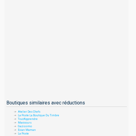
Boutiques similaires avec réductions
Atelier Des Chefs
La Poste La Boutique Du Timbre
ToutApprendre
Maxicours
Gazissimo
Evian Maman
La Poste