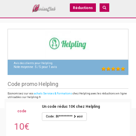
Réductions
Avis des clients pour
Helpling
Note moyenne :
5
/
5
pour
1
avis
Code promo Helpling
Economisez sur vos
achats Services & Formations
chez Helpling avec les réductions en ligne
utilisables sur helpling.fr
Un code réduc 10€ chez Helpling
code
Code : BI*********
voir
10€