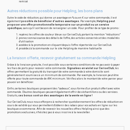
remisé
Autres réductions possible pour Helpling, les bons plans
Outre le code de réduction, qui donne un avantage en % ou en € sur votre commande, il est
également
possible de bénéficier d'autres avantages
. Par exemple,
Helpling peut
proposer une offre promotionnelle temporaire sur un produit ou un service
spécifique
, sans qu'il soit besoin de renseigner un code. Pour profiter de ce type de promo :
repérez les offres de couleur bleue sur CeriseClub, portant la mention "réductions"
prenez connaissance des détails de l'offre, des articles concernés et des modalités
d'utilisation
accédez à la promotion en cliquant depuis l'offre répertoriée sur CeriseClub
procédez à la commande sur le site Helpling de manière habituelle
La livraison offerte, recevoir gratuitement sa commande Helpling
Grâce à la livraison gratuite, il est possible sous certaines conditions de ne pas avoir à payer
les frais de ports pour recevoir votre commande.
Signalées en violet sur CeriseClub
, les
offres permettant la gratuité du transport de votre commande à votre domicile sont
généralement soumises à un minimum de commande. Par exemple, la livraison peut être
offerte pour toute commande de 49€ minimum. Vérifiez alors le montant de votre panier pour
pouvoir en bénéficier.
Enfin, certaines boutiques proposent des "cadeaux", sous forme d'un produit offert avec votre
commande. D'autres boutiques peuvent également offrir des échantillons ou des services.
Gratuits,
ces bonus sont un des avantages de la vente en ligne !
Sur CeriseClub, nous nous efforçons à rechercher quotidiennement les offres de réduction en
cours de validité qui vous permettent d'obtenir des rabais pour vos achats en ligne sur les
boutiques e-commerce. Afin de recevoir les nouvelles offres Helpling ainsi que des
promotions exclusives, n'hésitez pas à vous inscrire à la newsletter.