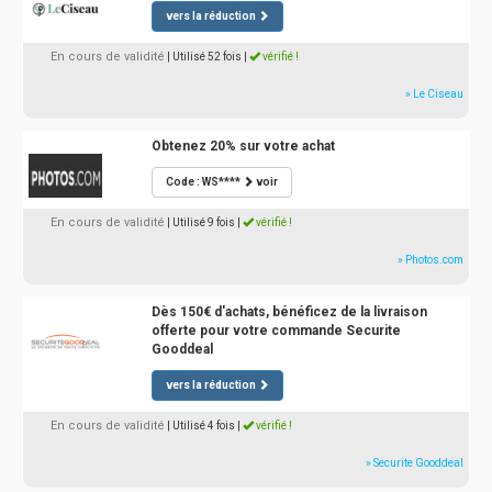
vers la réduction
En cours de validité
| Utilisé 52 fois
|
vérifié !
» Le Ciseau
Obtenez 20% sur votre achat
Code : WS****
voir
En cours de validité
| Utilisé 9 fois
|
vérifié !
» Photos.com
Dès 150€ d'achats, bénéficez de la livraison
offerte pour votre commande Securite
Gooddeal
vers la réduction
En cours de validité
| Utilisé 4 fois
|
vérifié !
» Securite Gooddeal