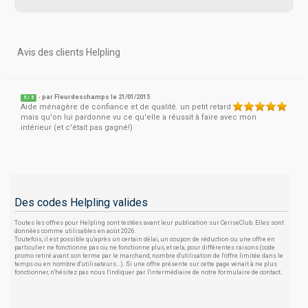
Avis des clients Helpling
- par
Fleurdeschamps
le 21/01/2015
5
/
5
Aide ménagère de confiance et de qualité. un petit retard
mais qu'on lui pardonne vu ce qu'elle a réussit à faire avec mon
intérieur (et c'était pas gagné!)
Des codes Helpling valides
Toutes les offres pour Helpling sont testées avant leur publication sur CeriseClub. Elles sont
données comme utilisables en août 2026.
Toutefois, il est possible qu'après un certain délai, un coupon de réduction ou une offre en
particulier ne fonctionne pas ou ne fonctionne plus, et cela, pour différentes raisons (code
promo retiré avant son terme par le marchand, nombre d'utilisation de l'offre limitée dans le
temps ou en nombre d'utilisateurs...). Si une offre présente sur cette page venait à ne plus
fonctionner, n'hésitez pas nous l'indiquer par l'intermédiaire de notre formulaire de contact.