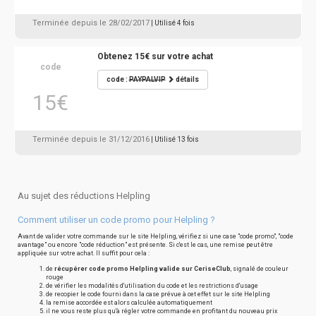
Terminée depuis le 28/02/2017
| Utilisé 4 fois
Obtenez 15€ sur votre achat
code
code :
PAYPALVIP
détails
15€
Terminée depuis le 31/12/2016
| Utilisé 13 fois
Au sujet des réductions Helpling
Comment utiliser un code promo pour Helpling ?
Avant de valider votre commande sur le site Helpling, vérifiez si une case "code promo", "code
avantage" ou encore "code réduction" est présente. Si c'est le cas, une remise peut être
appliquée sur votre achat. Il suffit pour cela :
de
récupérer code promo Helpling valide sur CeriseClub
, signalé de couleur
rouge
de vérifier les modalités d'utilisation du code et les restrictions d'usage
de recopier le code fourni dans la case prévue à cet effet sur le site Helpling
la remise accordée est alors calculée automatiquement
il ne vous reste plus qu'à régler votre commande en profitant du nouveau prix