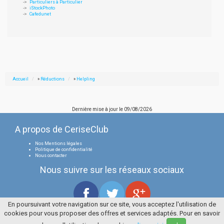
Particuliers à Particulier
iStockPhoto
Cafedunet
Accueil
»
Réductions
»
Helpling
Dernière mise à jour le
09/08/2026
A propos de CeriseClub
Nos Mentions légales
Politique de confidentialité
Nous contacter
Nous suivre sur les réseaux sociaux
En poursuivant votre navigation sur ce site, vous acceptez l'utilisation de
cookies pour vous proposer des offres et services adaptés. Pour en savoir
Tous droits réservés
La Cerise Bleue 2006 / 2026