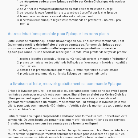
de
récupérer code promo Eplaque valide sur CeriseClub
, signalé de couleur
rouge
de vérifier les modalités d'utilisation du code et les restrictions d'usage
de recopier le code fourni dans la case prévue à cet effet sur le site Eplaque
la remise accordée est alors calculée automatiquement
il ne vous reste plus qu'à régler votre commande en profitant du nouveau prix
remisé
Autres réductions possible pour Eplaque, les bons plans
Outre le code de réduction, qui donne un avantage en % ou en € sur votre commande, il est
également
possible de bénéficier d'autres avantages
. Par exemple,
Eplaque peut
proposer une offre promotionnelle temporaire sur un produit ou un service
spécifique
, sans qu'il soit besoin de renseigner un code. Pour profiter de ce type de promo :
repérez les offres de couleur bleue sur CeriseClub, portant la mention "réductions"
prenez connaissance des détails de l'offre, des articles concernés et des modalités
d'utilisation
accédez à la promotion en cliquant depuis l'offre répertoriée sur CeriseClub
procédez à la commande sur le site Eplaque de manière habituelle
La livraison offerte, recevoir gratuitement sa commande Eplaque
Grâce à la livraison gratuite, il est possible sous certaines conditions de ne pas avoir à payer
les frais de ports pour recevoir votre commande.
Signalées en violet sur CeriseClub
, les
offres permettant la gratuité du transport de votre commande à votre domicile sont
généralement soumises à un minimum de commande. Par exemple, la livraison peut être
offerte pour toute commande de 49€ minimum. Vérifiez alors le montant de votre panier pour
pouvoir en bénéficier.
Enfin, certaines boutiques proposent des "cadeaux", sous forme d'un produit offert avec votre
commande. D'autres boutiques peuvent également offrir des échantillons ou des services.
Gratuits,
ces bonus sont un des avantages de la vente en ligne !
Sur CeriseClub, nous nous efforçons à rechercher quotidiennement les offres de réduction en
cours de validité qui vous permettent d'obtenir des rabais pour vos achats en ligne sur les
boutiques e-commerce. Afin de recevoir les nouvelles offres Eplaque ainsi que des