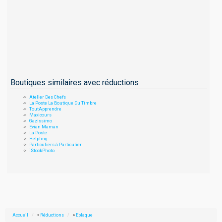
Boutiques similaires avec réductions
Atelier Des Chefs
La Poste La Boutique Du Timbre
ToutApprendre
Maxicours
Gazissimo
Evian Maman
La Poste
Helpling
Particuliers à Particulier
iStockPhoto
Accueil
»
Réductions
»
Eplaque