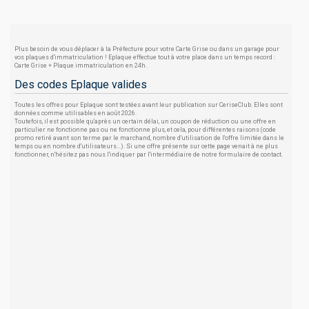
Plus besoin de vous déplacer à la Préfecture pour votre Carte Grise ou dans un garage pour
vos plaques d'immatriculation ! Eplaque effectue tout à votre place dans un temps record :
Carte Grise + Plaque immatriculation en 24h.
Des codes Eplaque valides
Toutes les offres pour Eplaque sont testées avant leur publication sur CeriseClub. Elles sont
données comme utilisables en août 2026.
Toutefois, il est possible qu'après un certain délai, un coupon de réduction ou une offre en
particulier ne fonctionne pas ou ne fonctionne plus, et cela, pour différentes raisons (code
promo retiré avant son terme par le marchand, nombre d'utilisation de l'offre limitée dans le
temps ou en nombre d'utilisateurs...). Si une offre présente sur cette page venait à ne plus
fonctionner, n'hésitez pas nous l'indiquer par l'intermédiaire de notre formulaire de contact.