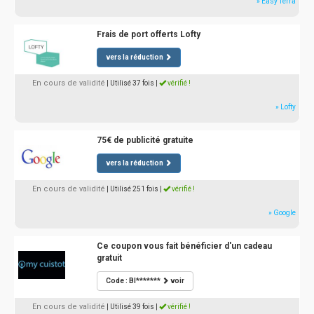
» Easy Terra
Frais de port offerts Lofty
vers la réduction
En cours de validité
| Utilisé 37 fois
|
vérifié !
» Lofty
75€ de publicité gratuite
vers la réduction
En cours de validité
| Utilisé 251 fois
|
vérifié !
» Google
Ce coupon vous fait bénéficier d'un cadeau
gratuit
Code : BI*******
voir
En cours de validité
| Utilisé 39 fois
|
vérifié !