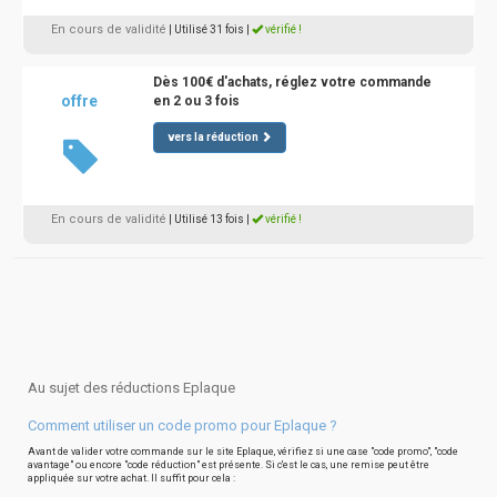
En cours de validité
| Utilisé 31 fois
|
vérifié !
Dès 100€ d'achats, réglez votre commande
offre
en 2 ou 3 fois
vers la réduction
En cours de validité
| Utilisé 13 fois
|
vérifié !
Au sujet des réductions Eplaque
Comment utiliser un code promo pour Eplaque ?
Avant de valider votre commande sur le site Eplaque, vérifiez si une case "code promo", "code
avantage" ou encore "code réduction" est présente. Si c'est le cas, une remise peut être
appliquée sur votre achat. Il suffit pour cela :