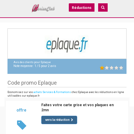
Réductions
Avis des clients pour
Eplaque
Note moyenne :
1
/
5
pour
2
avis
Code promo Eplaque
Economisez sur vos
achats Services & Formations
chez Eplaque avec les réductions en ligne
utilisables sur eplaque.fr
Faites votre carte grise et vos plaques en
offre
2mn
vers la réduction