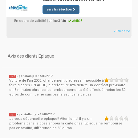
vers la réduction
En cours de validité
| Utilisé 3 fois
|
vérifié !
» Télégarde
Avis des clients Eplaque
- par
alain p
le 16/09/2017
1
/
5
Voiture de l'an 2000, changement d'adresse impossible à
faire d'après EPLAQUE, la préfecture m'a délivré un certificat provisoire
en 5 minutes chronos. Le remboursement a été effectué moins les 30
euros de com. Je ne suis pas le seul dans ce cas.
- par
Anthony
le 18/01/2017
1
/
5
Je vous déconseille eplaque!! Attention si il y a un
problème dans le dossier pour la carte grise. Eplaque ne rembourse
pas en totalité, différence de 30 euros.