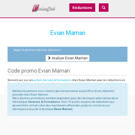
Réductions
Evian Maman
Soyez le premier à donner votre avis !
évaluer Evian Maman
Code promo Evian Maman
Economisez sur vos
achats Services & Formations
chez Evian Maman avec les réductions en
ligne utilisables sur evianmaman.fr
Malheureusement, nous n'avons pas connaissance aujourd'hui d'une réduction
possible chez Evian Maman.
Mais d'autres promotions existent cependant pour des boutiques alternatives de la
thématique
Services & Formations
. Voici 10 autres coupons de réductions qui
peuvent être utilisés chez des marchands offrant des produits similaires ou
identiques à ceux de la boutique
Evian Maman
.