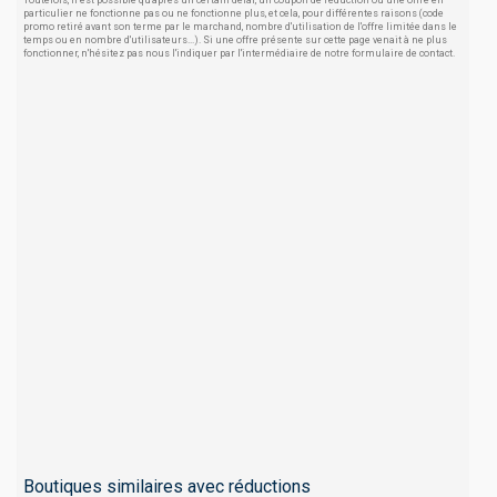
Toutefois, il est possible qu'après un certain délai, un coupon de réduction ou une offre en
particulier ne fonctionne pas ou ne fonctionne plus, et cela, pour différentes raisons (code
promo retiré avant son terme par le marchand, nombre d'utilisation de l'offre limitée dans le
temps ou en nombre d'utilisateurs...). Si une offre présente sur cette page venait à ne plus
fonctionner, n'hésitez pas nous l'indiquer par l'intermédiaire de notre formulaire de contact.
Boutiques similaires avec réductions