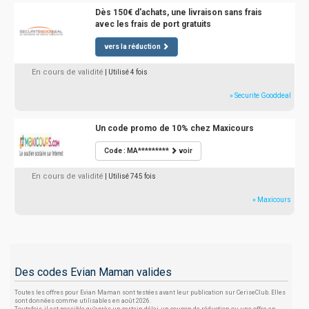
Dès 150€ d'achats, une livraison sans frais
avec les frais de port gratuits
vers la réduction
En cours de validité
| Utilisé 4 fois
» Securite Gooddeal
Un code promo de 10% chez Maxicours
Code : MA*********
voir
En cours de validité
| Utilisé 745 fois
» Maxicours
Des codes Evian Maman valides
Toutes les offres pour Evian Maman sont testées avant leur publication sur CeriseClub. Elles
sont données comme utilisables en août 2026.