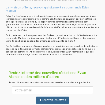
La livraison offerte, recevoir gratuitement sa commande Evian
Maman
Grâce à la livraison gratuite, il est possible sous certaines conditions de ne pas avoir à payer
les frais de ports pour recevoir votre commande.
Signalées en violet sur CeriseClub
, les
offres permettant la gratuité du transport de votre commande à votre domicile sont
généralement soumises à un minimum de commande. Par exemple, la livraison peut être
offerte pour toute commande de 49€ minimum. Vérifiez alors le montant de votre panier pour
pouvoir en bénéficier.
Enfin, certaines boutiques proposent des "cadeaux", sous forme d'un produit offert avec votre
commande. D'autres boutiques peuvent également offrir des échantillons ou des services.
Gratuits,
ces bonus sont un des avantages de la vente en ligne !
Sur CeriseClub, nous nous efforçons à rechercher quotidiennement les offres de réduction en
cours de validité qui vous permettent d'obtenir des rabais pour vos achats en ligne sur les
boutiques e-commerce. Afin de recevoir les nouvelles offres Evian Maman ainsi que des
promotions exclusives, n'hésitez pas à vous inscrire à la newsletter.
Restez informé des nouvelles réductions Evian
Maman et des milliers d'autres
Recevez directement sans attendre les nouveaux codes promo dès leur publication.
recevoir les offres