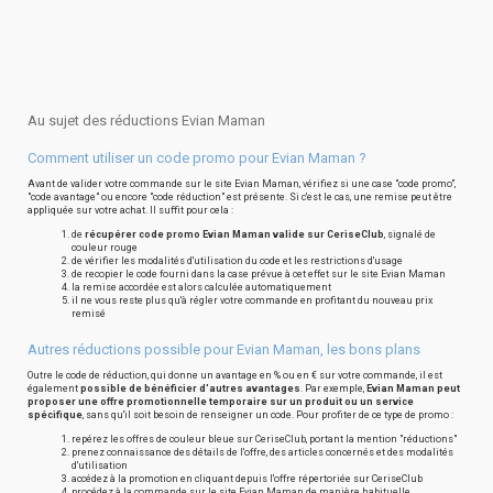
Au sujet des réductions Evian Maman
Comment utiliser un code promo pour Evian Maman ?
Avant de valider votre commande sur le site Evian Maman, vérifiez si une case "code promo",
"code avantage" ou encore "code réduction" est présente. Si c'est le cas, une remise peut être
appliquée sur votre achat. Il suffit pour cela :
de
récupérer code promo Evian Maman valide sur CeriseClub
, signalé de
couleur rouge
de vérifier les modalités d'utilisation du code et les restrictions d'usage
de recopier le code fourni dans la case prévue à cet effet sur le site Evian Maman
la remise accordée est alors calculée automatiquement
il ne vous reste plus qu'à régler votre commande en profitant du nouveau prix
remisé
Autres réductions possible pour Evian Maman, les bons plans
Outre le code de réduction, qui donne un avantage en % ou en € sur votre commande, il est
également
possible de bénéficier d'autres avantages
. Par exemple,
Evian Maman peut
proposer une offre promotionnelle temporaire sur un produit ou un service
spécifique
, sans qu'il soit besoin de renseigner un code. Pour profiter de ce type de promo :
repérez les offres de couleur bleue sur CeriseClub, portant la mention "réductions"
prenez connaissance des détails de l'offre, des articles concernés et des modalités
d'utilisation
accédez à la promotion en cliquant depuis l'offre répertoriée sur CeriseClub
procédez à la commande sur le site Evian Maman de manière habituelle