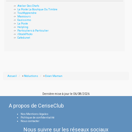
Atelier Des Chefs
La Poste La Boutique Du Timbre
ToutApprendre
Maxicours
Gazissimo
La Poste
Helpling
Particuliers à Particulier
iStockPhoto
Cafedunet
Accueil
»
Réductions
»
Evian Maman
Dernière mise à jour le
06/08/2026
A propos de CeriseClub
Nos Mentions légales
Politique de confidentialité
Nous contacter
Nous suivre sur les réseaux sociaux