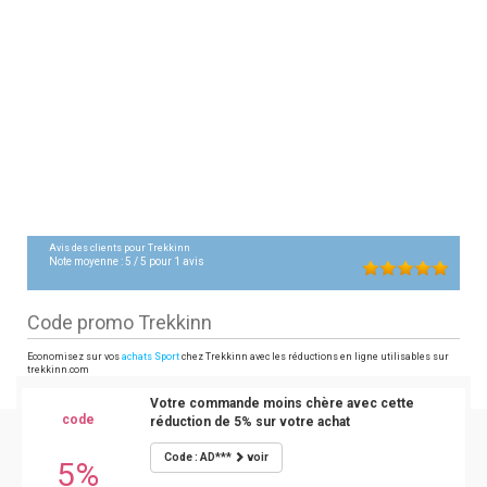
Avis des clients pour
Trekkinn
Note moyenne :
5
/
5
pour
1
avis
Code promo Trekkinn
Economisez sur vos
achats Sport
chez Trekkinn avec les réductions en ligne utilisables sur
trekkinn.com
Votre commande moins chère avec cette
code
réduction de 5% sur votre achat
Code : AD***
voir
5%