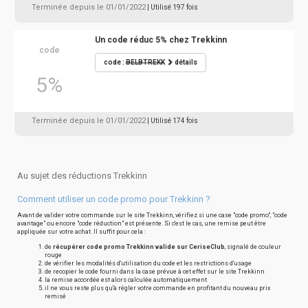
Terminée depuis le 01/01/2022
| Utilisé 197 fois
Un code réduc 5% chez Trekkinn
code
code :
BELBTREKK
détails
5%
Terminée depuis le 01/01/2022
| Utilisé 174 fois
Au sujet des réductions Trekkinn
Comment utiliser un code promo pour Trekkinn ?
Avant de valider votre commande sur le site Trekkinn, vérifiez si une case "code promo", "code
avantage" ou encore "code réduction" est présente. Si c'est le cas, une remise peut être
appliquée sur votre achat. Il suffit pour cela :
de
récupérer code promo Trekkinn valide sur CeriseClub
, signalé de couleur
rouge
de vérifier les modalités d'utilisation du code et les restrictions d'usage
de recopier le code fourni dans la case prévue à cet effet sur le site Trekkinn
la remise accordée est alors calculée automatiquement
il ne vous reste plus qu'à régler votre commande en profitant du nouveau prix
remisé