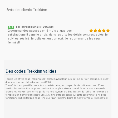
Avis des clients Trekkinn
- par
laurent divina
le 12/10/2015
5
/
5
2 commandes passées en 6 mois et que des
satisfactions!!! dans le choix, dans les prix, les délais sont respectés, le
suivi est réalisé, le colis est en bon état...je recommande les yeux
fermés!!!
Des codes Trekkinn valides
Toutes les offres pour Trekkinn sont testées avant leur publication sur CeriseClub. Elles sont
données comme utilisables en août 2026.
Toutefois, il est possible qu'après un certain délai, un coupon de réduction ou une offre en
particulier ne fonctionne pas ou ne fonctionne plus, et cela, pour différentes raisons (code
promo retiré avant son terme par le marchand, nombre d'utilisation de l'offre limitée dans le
temps ou en nombre d'utilisateurs...). Si une offre présente sur cette page venait à ne plus
fonctionner, n'hésitez pas nous l'indiquer par l'intermédiaire de notre formulaire de contact.