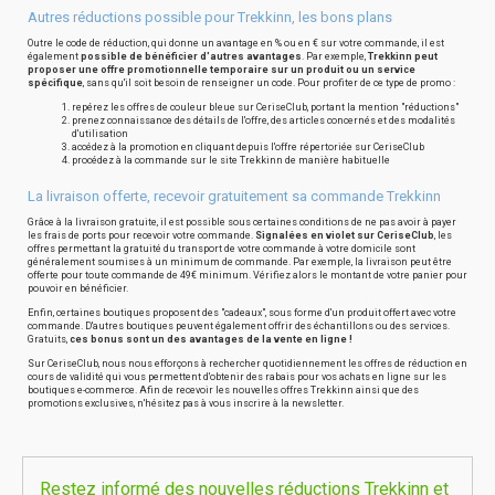
Autres réductions possible pour Trekkinn, les bons plans
Outre le code de réduction, qui donne un avantage en % ou en € sur votre commande, il est
également
possible de bénéficier d'autres avantages
. Par exemple,
Trekkinn peut
proposer une offre promotionnelle temporaire sur un produit ou un service
spécifique
, sans qu'il soit besoin de renseigner un code. Pour profiter de ce type de promo :
repérez les offres de couleur bleue sur CeriseClub, portant la mention "réductions"
prenez connaissance des détails de l'offre, des articles concernés et des modalités
d'utilisation
accédez à la promotion en cliquant depuis l'offre répertoriée sur CeriseClub
procédez à la commande sur le site Trekkinn de manière habituelle
La livraison offerte, recevoir gratuitement sa commande Trekkinn
Grâce à la livraison gratuite, il est possible sous certaines conditions de ne pas avoir à payer
les frais de ports pour recevoir votre commande.
Signalées en violet sur CeriseClub
, les
offres permettant la gratuité du transport de votre commande à votre domicile sont
généralement soumises à un minimum de commande. Par exemple, la livraison peut être
offerte pour toute commande de 49€ minimum. Vérifiez alors le montant de votre panier pour
pouvoir en bénéficier.
Enfin, certaines boutiques proposent des "cadeaux", sous forme d'un produit offert avec votre
commande. D'autres boutiques peuvent également offrir des échantillons ou des services.
Gratuits,
ces bonus sont un des avantages de la vente en ligne !
Sur CeriseClub, nous nous efforçons à rechercher quotidiennement les offres de réduction en
cours de validité qui vous permettent d'obtenir des rabais pour vos achats en ligne sur les
boutiques e-commerce. Afin de recevoir les nouvelles offres Trekkinn ainsi que des
promotions exclusives, n'hésitez pas à vous inscrire à la newsletter.
Restez informé des nouvelles réductions Trekkinn et