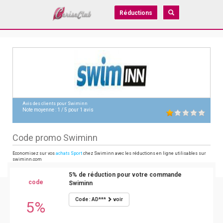
Réductions
Avis des clients pour
Swiminn
Note moyenne :
1
/
5
pour
1
avis
Code promo Swiminn
Economisez sur vos
achats Sport
chez Swiminn avec les réductions en ligne utilisables sur
swiminn.com
5% de réduction pour votre commande
code
Swiminn
Code : AD***
voir
5%