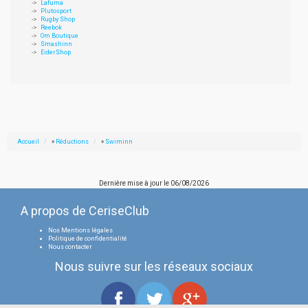
Lafuma
Plutosport
Rugby Shop
Reebok
Om Boutique
Smashinn
EiderShop
Accueil
»
Réductions
»
Swiminn
Dernière mise à jour le
06/08/2026
A propos de CeriseClub
Nos Mentions légales
Politique de confidentialité
Nous contacter
Nous suivre sur les réseaux sociaux