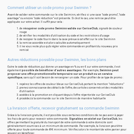
Comment utiliser un code promo pour Swiminn ?
Avant de valider votre commande sur le site Swiminn, vérifiez si une case "code promo", "code
avantage" ou encore "code réduction" est présente. Si c'est le cas, une remise peut être
appliquée sur votre achat. Il suffit pour cela :
de
récupérer code promo Swiminn valide sur CeriseClub
, signalé de couleur
rouge
de vérifier les modalités d'utilisation du code et les restrictions d'usage
de recopier le code fourni dans la case prévue à cet effet sur le site Swiminn
la remise accordée est alors calculée automatiquement
il ne vous reste plus qu'à régler votre commande en profitant du nouveau prix
remisé
Autres réductions possible pour Swiminn, les bons plans
Outre le code de réduction, qui donne un avantage en % ou en € sur votre commande, il est
également
possible de bénéficier d'autres avantages
. Par exemple,
Swiminn peut
proposer une offre promotionnelle temporaire sur un produit ou un service
spécifique
, sans qu'il soit besoin de renseigner un code. Pour profiter de ce type de promo :
repérez les offres de couleur bleue sur CeriseClub, portant la mention "réductions"
prenez connaissance des détails de l'offre, des articles concernés et des modalités
d'utilisation
accédez à la promotion en cliquant depuis l'offre répertoriée sur CeriseClub
procédez à la commande sur le site Swiminn de manière habituelle
La livraison offerte, recevoir gratuitement sa commande Swiminn
Grâce à la livraison gratuite, il est possible sous certaines conditions de ne pas avoir à payer
les frais de ports pour recevoir votre commande.
Signalées en violet sur CeriseClub
, les
offres permettant la gratuité du transport de votre commande à votre domicile sont
généralement soumises à un minimum de commande. Par exemple, la livraison peut être
offerte pour toute commande de 49€ minimum. Vérifiez alors le montant de votre panier pour
pouvoir en bénéficier.