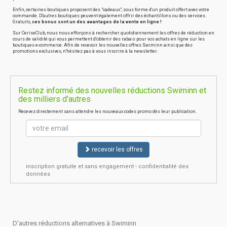
Enfin, certaines boutiques proposent des "cadeaux", sous forme d'un produit offert avec votre
commande. D'autres boutiques peuvent également offrir des échantillons ou des services.
Gratuits,
ces bonus sont un des avantages de la vente en ligne !
Sur CeriseClub, nous nous efforçons à rechercher quotidiennement les offres de réduction en
cours de validité qui vous permettent d'obtenir des rabais pour vos achats en ligne sur les
boutiques e-commerce. Afin de recevoir les nouvelles offres Swiminn ainsi que des
promotions exclusives, n'hésitez pas à vous inscrire à la newsletter.
Restez informé des nouvelles réductions Swiminn et
des milliers d'autres
Recevez directement sans attendre les nouveaux codes promo dès leur publication.
recevoir les offres
inscription gratuite et sans engagement - confidentialité des
données
D'autres réductions alternatives à Swiminn