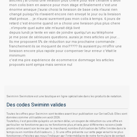
affichés j'ai choisi une livraison plus chère pour être certaine d'avoir
mon colis bien en avance pour mon stage et finalement c'est une
énorme arnaque j'aurai choisi la livraison de base cela n'aurai rien
changé puisqu'ils n'avaient encore rien envoyé le jour ou la livraison
était prévue.... je n'aurai surement pas mon colis à temps. 6 jours de
retard c'est énorme quand on a choisi une livraison plus plus chere
..n'importe quel autre site m'aurait déjà livré
depuis lundi je tente en vain de joindre quelqu'un au téléphone
je me pose de sérieuses questions..aurais je mes articles un jour....
Ils me proposent 5% de réduction sur ma prochaine commande :
franchement ils se moquent de moi????? Ils auraient pu m'offrir une
livraison encore plus rapide pour compenser leur erreur c'était le
minimum
c'est ma pire expérience de ecommerce dommage les articles
proposés sont sympa mais service nul
Swiminn Swimstore est une boutique en ligne spécialisée dans les produits de natation.
Des codes Swiminn valides
Toutes les offres pour Swiminn sont testées avant leur publication sur CeriseClub. Elles sont
données comme utilisables en août 2026.
Toutefois, il est possible qu'après un certain délai, un coupon de réduction ou une offre en
particulier ne fonctionne pas ou ne fonctionne plus, et cela, pour différentes raisons (code
promo retiré avant son terme par le marchand, nombre d'utilisation de l'offre limitée dans le
temps ou en nombre d'utilisateurs...). Si une offre présente sur cette page venait à ne plus
fonctionner, n'hésitez pas nous l'indiquer par l'intermédiaire de notre formulaire de contact.