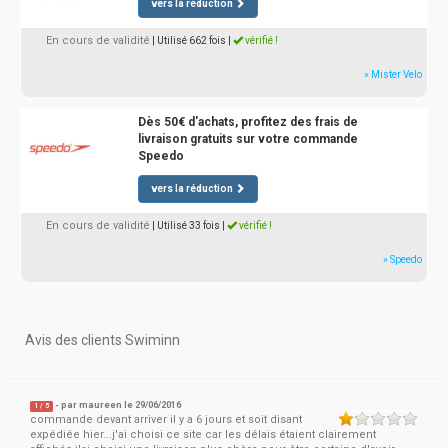
vers la réduction
En cours de validité
| Utilisé 662 fois
|
vérifié !
» Mister Velo
Dès 50€ d'achats, profitez des frais de
livraison gratuits sur votre commande
Speedo
vers la réduction
En cours de validité
| Utilisé 33 fois
|
vérifié !
» Speedo
Avis des clients Swiminn
- par
maureen
le 29/06/2016
1
/
5
commande devant arriver il y a 6 jours et soit disant
expédiée hier...j'ai choisi ce site car les délais étaient clairement