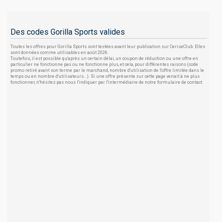
Des codes Gorilla Sports valides
Toutes les offres pour Gorilla Sports sont testées avant leur publication sur CeriseClub. Elles
sont données comme utilisables en août 2026.
Toutefois, il est possible qu'après un certain délai, un coupon de réduction ou une offre en
particulier ne fonctionne pas ou ne fonctionne plus, et cela, pour différentes raisons (code
promo retiré avant son terme par le marchand, nombre d'utilisation de l'offre limitée dans le
temps ou en nombre d'utilisateurs...). Si une offre présente sur cette page venait à ne plus
fonctionner, n'hésitez pas nous l'indiquer par l'intermédiaire de notre formulaire de contact.