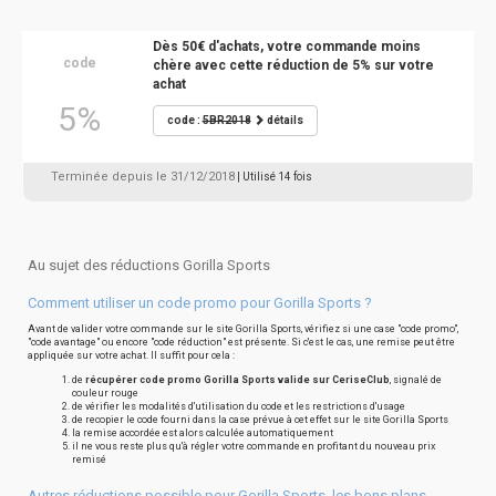
Dès 50€ d'achats, votre commande moins
code
chère avec cette réduction de 5% sur votre
achat
5%
code :
5BR2018
détails
Terminée depuis le 31/12/2018
| Utilisé 14 fois
Au sujet des réductions Gorilla Sports
Comment utiliser un code promo pour Gorilla Sports ?
Avant de valider votre commande sur le site Gorilla Sports, vérifiez si une case "code promo",
"code avantage" ou encore "code réduction" est présente. Si c'est le cas, une remise peut être
appliquée sur votre achat. Il suffit pour cela :
de
récupérer code promo Gorilla Sports valide sur CeriseClub
, signalé de
couleur rouge
de vérifier les modalités d'utilisation du code et les restrictions d'usage
de recopier le code fourni dans la case prévue à cet effet sur le site Gorilla Sports
la remise accordée est alors calculée automatiquement
il ne vous reste plus qu'à régler votre commande en profitant du nouveau prix
remisé
Autres réductions possible pour Gorilla Sports, les bons plans