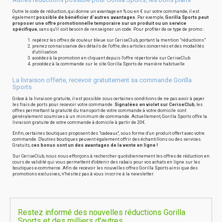
Outre le code de réduction, qui donne un avantage en % ou en € sur votre commande, il est
également
possible de bénéficier d'autres avantages
. Par exemple,
Gorilla Sports peut
proposer une offre promotionnelle temporaire sur un produit ou un service
spécifique
, sans qu'il soit besoin de renseigner un code. Pour profiter de ce type de promo :
repérez les offres de couleur bleue sur CeriseClub, portant la mention "réductions"
prenez connaissance des détails de l'offre, des articles concernés et des modalités
d'utilisation
accédez à la promotion en cliquant depuis l'offre répertoriée sur CeriseClub
procédez à la commande sur le site Gorilla Sports de manière habituelle
La livraison offerte, recevoir gratuitement sa commande Gorilla
Sports
Grâce à la livraison gratuite, il est possible sous certaines conditions de ne pas avoir à payer
les frais de ports pour recevoir votre commande.
Signalées en violet sur CeriseClub
, les
offres permettant la gratuité du transport de votre commande à votre domicile sont
généralement soumises à un minimum de commande. Actuellement, Gorilla Sports offre la
livraison gratuite de votre commande à domicile à partir de 20€.
Enfin, certaines boutiques proposent des "cadeaux", sous forme d'un produit offert avec votre
commande. D'autres boutiques peuvent également offrir des échantillons ou des services.
Gratuits,
ces bonus sont un des avantages de la vente en ligne !
Sur CeriseClub, nous nous efforçons à rechercher quotidiennement les offres de réduction en
cours de validité qui vous permettent d'obtenir des rabais pour vos achats en ligne sur les
boutiques e-commerce. Afin de recevoir les nouvelles offres Gorilla Sports ainsi que des
promotions exclusives, n'hésitez pas à vous inscrire à la newsletter.
Restez informé des nouvelles réductions Gorilla
Sports et des milliers d'autres