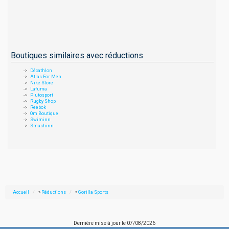
Boutiques similaires avec réductions
Décathlon
Atlas For Men
Nike Store
Lafuma
Plutosport
Rugby Shop
Reebok
Om Boutique
Swiminn
Smashinn
Accueil
»
Réductions
»
Gorilla Sports
Dernière mise à jour le
07/08/2026