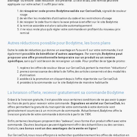
avantage" ou encore "code réduction" est présente. Si c'est le cas, une remise peut être
appliquée sur votre achat. Il suffit pour cela :
de
récupérer code promo Bodytime valide sur CeriseClub
, signalé de couleur
rouge
de vérifier les modalités d'utilisation du code et les restrictions d'usage
de recopier le code fourni dans la case prévue à cet effet sur le site Bodytime
la remise accordée est alors calculée automatiquement
il ne vous reste plus qu'à régler votre commande en profitant du nouveau prix
remisé
Autres réductions possible pour Bodytime, les bons plans
Outre le code de réduction, qui donne un avantage en % ou en € sur votre commande, il est
également
possible de bénéficier d'autres avantages
. Par exemple,
Bodytime peut
proposer une offre promotionnelle temporaire sur un produit ou un service
spécifique
, sans qu'il soit besoin de renseigner un code. Pour profiter de ce type de promo :
repérez les offres de couleur bleue sur CeriseClub, portant la mention "réductions"
prenez connaissance des détails de l'offre, des articles concernés et des modalités
d'utilisation
accédez à la promotion en cliquant depuis l'offre répertoriée sur CeriseClub
procédez à la commande sur le site Bodytime de manière habituelle
La livraison offerte, recevoir gratuitement sa commande Bodytime
Grâce à la livraison gratuite, il est possible sous certaines conditions de ne pas avoir à payer
les frais de ports pour recevoir votre commande.
Signalées en violet sur CeriseClub
, les
offres permettant la gratuité du transport de votre commande à votre domicile sont
généralement soumises à un minimum de commande. Actuellement, Bodytime offre la
livraison gratuite de votre commande à domicile à partir de 150€.
Enfin, certaines boutiques proposent des "cadeaux", sous forme d'un produit offert avec votre
commande. D'autres boutiques peuvent également offrir des échantillons ou des services.
Gratuits,
ces bonus sont un des avantages de la vente en ligne !
Sur CeriseClub, nous nous efforçons à rechercher quotidiennement les offres de réduction en