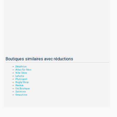
Boutiques similaires avec réductions
Décathlon
Atlas For Men
Nike Store
Lafuma
Plutosport
Rugby Shop
Reebok
Om Boutique
Swiminn
Smashinn