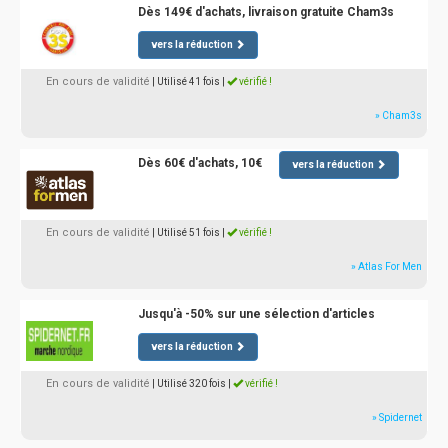
Dès 149€ d'achats, livraison gratuite Cham3s
vers la réduction
En cours de validité
| Utilisé 41 fois
|
vérifié !
» Cham3s
Dès 60€ d'achats, 10€
vers la réduction
En cours de validité
| Utilisé 51 fois
|
vérifié !
» Atlas For Men
Jusqu'à -50% sur une sélection d'articles
vers la réduction
En cours de validité
| Utilisé 320 fois
|
vérifié !
» Spidernet