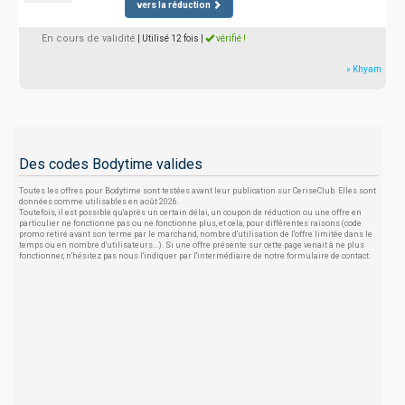
vers la réduction
En cours de validité
| Utilisé 12 fois
|
vérifié !
» Khyam
Des codes Bodytime valides
Toutes les offres pour Bodytime sont testées avant leur publication sur CeriseClub. Elles sont
données comme utilisables en août 2026.
Toutefois, il est possible qu'après un certain délai, un coupon de réduction ou une offre en
particulier ne fonctionne pas ou ne fonctionne plus, et cela, pour différentes raisons (code
promo retiré avant son terme par le marchand, nombre d'utilisation de l'offre limitée dans le
temps ou en nombre d'utilisateurs...). Si une offre présente sur cette page venait à ne plus
fonctionner, n'hésitez pas nous l'indiquer par l'intermédiaire de notre formulaire de contact.