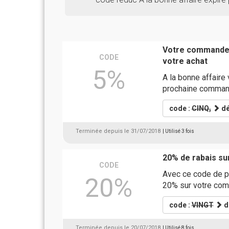
Votre commande 
CODE
votre achat
5%
A la bonne affaire
prochaine comman
code :
CINQ,
dé
Terminée depuis le 31/07/2018
| Utilisé 3 fois
20% de rabais s
CODE
Avec ce code de p
20%
20% sur votre co
code :
VINGT
d
Terminée depuis le 20/07/2018
| Utilisé 8 fois