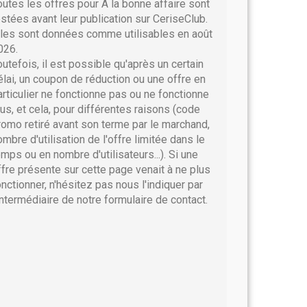
outes les offres pour A la bonne affaire sont
estées avant leur publication sur CeriseClub.
lles sont données comme utilisables en août
026.
outefois, il est possible qu'après un certain
élai, un coupon de réduction ou une offre en
articulier ne fonctionne pas ou ne fonctionne
lus, et cela, pour différentes raisons (code
romo retiré avant son terme par le marchand,
ombre d'utilisation de l'offre limitée dans le
emps ou en nombre d'utilisateurs...). Si une
ffre présente sur cette page venait à ne plus
onctionner, n'hésitez pas nous l'indiquer par
'intermédiaire de notre formulaire de contact.