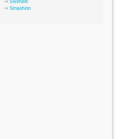
Swiminn
Smashinn