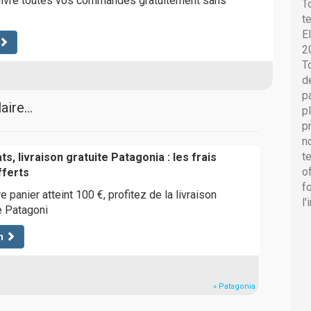
 livre toutes vos commandes gratuitement sans
T
t
E
2
T
d
p
ire...
p
p
n
t
s, livraison gratuite Patagonia : les frais
o
fferts
f
 panier atteint 100 €, profitez de la livraison
l
te Patagoni
n
» Patagonia