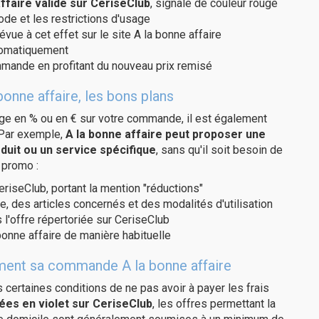
faire valide sur CeriseClub
, signalé de couleur rouge
code et les restrictions d'usage
vue à cet effet sur le site A la bonne affaire
utomatiquement
ommande en profitant du nouveau prix remisé
bonne affaire, les bons plans
age en % ou en € sur votre commande, il est également
 Par exemple,
A la bonne affaire peut proposer une
duit ou un service spécifique
, sans qu'il soit besoin de
 promo :
eriseClub, portant la mention "réductions"
e, des articles concernés et des modalités d'utilisation
 l'offre répertoriée sur CeriseClub
onne affaire de manière habituelle
tement sa commande A la bonne affaire
us certaines conditions de ne pas avoir à payer les frais
ées en violet sur CeriseClub
, les offres permettant la