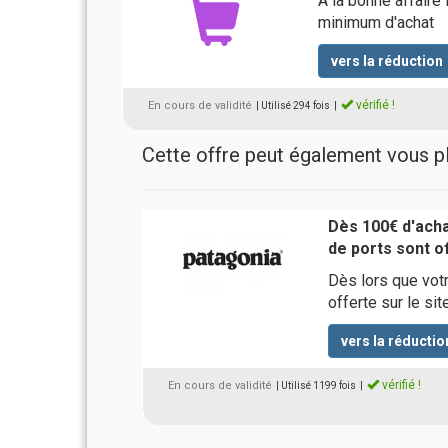
A la bonne affaire
minimum d'achat
vers la réduction
vérifié !
En cours de validité
| Utilisé 294 fois
|
Cette offre peut également vous pla
Dès 100€ d'achat
de ports sont o
Dès lors que votre
offerte sur le si
vers la réductio
vérifié !
En cours de validité
| Utilisé 1199 fois
|