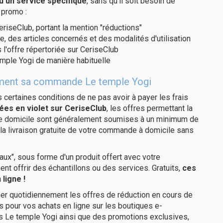
u un service spécifique
, sans qu'il soit besoin de
 promo :
eriseClub, portant la mention "réductions"
e, des articles concernés et des modalités d'utilisation
 l'offre répertoriée sur CeriseClub
mple Yogi de manière habituelle
itement sa commande Le temple Yogi
us certaines conditions de ne pas avoir à payer les frais
ées en violet sur CeriseClub
, les offres permettant la
tre domicile sont généralement soumises à un minimum de
la livraison gratuite de votre commande à domicile sans
ux", sous forme d'un produit offert avec votre
 offrir des échantillons ou des services. Gratuits,
ces
ligne !
er quotidiennement les offres de réduction en cours de
is pour vos achats en ligne sur les boutiques e-
s Le temple Yogi ainsi que des promotions exclusives,