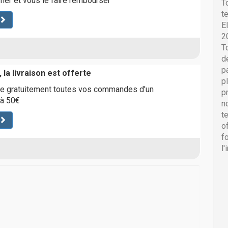
rner et vous le faire rembourser
T
t
E
2
T
d
p
 la livraison est offerte
p
vre gratuitement toutes vos commandes d'un
p
 à 50€
n
t
o
f
l