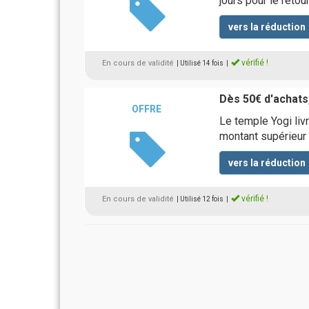
jours pour le retou
vers la réduction
vérifié !
En cours de validité
| Utilisé 14 fois
|
Dès 50€ d'achats,
OFFRE
Le temple Yogi li
montant supérieur
vers la réduction
vérifié !
En cours de validité
| Utilisé 12 fois
|