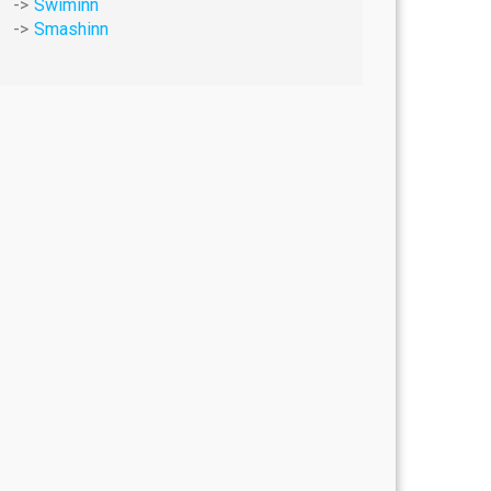
Swiminn
Smashinn