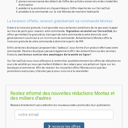
prenez connaissance des détails de l'offre, des articles concernés et des modalités
d'utilisation
accédez à la promotion en cliquant depuis l'offre répertoriée sur CeriseClub
procédez à la commande sur le site Montaz de manière habituelle
La livraison offerte, recevoir gratuitement sa commande Montaz
Grâce à la livraison gratuite, il est possible sous certaines conditions de ne pas avoir à payer
les frais de ports pour recevoir votre commande.
Signalées en violet sur CeriseClub
, les
offres permettant la gratuité du transport de votre commande à votre domicile sont
généralement soumises à un minimum de commande. Actuellement, Montaz offre la
livraison gratuite de votre commande à domicile à partir de 99€.
Enfin, certaines boutiques proposent des "cadeaux", sous forme d'un produit offert avec votre
commande. D'autres boutiques peuvent également offrir des échantillons ou des services.
Gratuits,
ces bonus sont un des avantages de la vente en ligne !
Sur CeriseClub, nous nous efforçons à rechercher quotidiennement les offres de réduction en
cours de validité qui vous permettent d'obtenir des rabais pour vos achats en ligne sur les
boutiques e-commerce. Afin de recevoir les nouvelles offres Montaz ainsi que des
promotions exclusives, n'hésitez pas à vous inscrire à la newsletter.
Restez informé des nouvelles réductions Montaz et
des milliers d'autres
Recevez directement sans attendre les nouveaux codes promo dès leur publication.
recevoir les offres