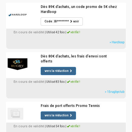
Dès 89€ d'achats, un code promo de 5€ chez
Hardloop
Code : BI********
voir
En cours de validité
| Utilisé 42 fois
|
vérifié !
» Hardloop
Dès 80€ d'achats, les frais d'envoi sont
offerts
vers la réduction
En cours de validité
| Utilisé 83 fois
|
vérifié !
» 15rugbyclub
Frais de port offerts Promo Tennis
vers la réduction
En cours de validité
| Utilisé 54 fois
|
vérifié !