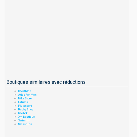
Boutiques similaires avec réductions
Décathlon
Atlas For Men
Nike Store
Lafuma
Plutosport
Rugby Shop
Reebok
Om Boutique
Swiminn
Smashinn