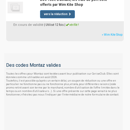
offerts par Wim Kite Shop
vers la réduction
En cours de validité
| Utilisé 12 fois
|
vérifié !
» Wim Kite Shop
Des codes Montaz valides
Toutes les offres pour Montaz sont testées avant leur publication sur CeriseClub. Elles sont
données comme utilisables en août 2026.
Toutefois, il est possible qu'après un certain délai, un coupon de réduction ou une offre en
particulier ne fonctionne pas ou ne fonctionne plus, et cela, pour différentes raisons (code
promo retiré avant son terme par le marchand, nombre d'utilisation de l'offre limitée dans le
temps ou en nombre d'utilisateurs...). Si une offre présente sur cette page venait à ne plus
fonctionner, n'hésitez pas nous l'indiquer par l'intermédiaire de notre formulaire de contact.