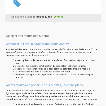
En cours de validité
| Utilisé 13 fois
|
vérifié !
Au sujet des réductions Montaz
Comment utiliser un code promo pour Montaz ?
Avant de valider votre commande sur le site Montaz, vérifiez si une case "code promo", "code
avantage" ou encore "code réduction" est présente. Si c'est le cas, une remise peut être
appliquée sur votre achat. Il suffit pour cela :
de
récupérer code promo Montaz valide sur CeriseClub
, signalé de couleur
rouge
de vérifier les modalités d'utilisation du code et les restrictions d'usage
de recopier le code fourni dans la case prévue à cet effet sur le site Montaz
la remise accordée est alors calculée automatiquement
il ne vous reste plus qu'à régler votre commande en profitant du nouveau prix
remisé
Autres réductions possible pour Montaz, les bons plans
Outre le code de réduction, qui donne un avantage en % ou en € sur votre commande, il est
également
possible de bénéficier d'autres avantages
. Par exemple,
Montaz peut
proposer une offre promotionnelle temporaire sur un produit ou un service
spécifique
, sans qu'il soit besoin de renseigner un code. Pour profiter de ce type de promo :
repérez les offres de couleur bleue sur CeriseClub, portant la mention "réductions"