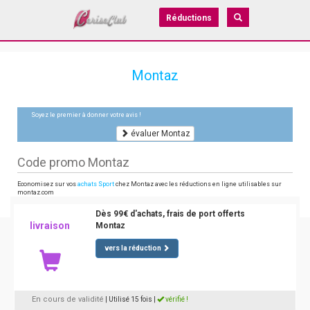
Réductions
Montaz
Soyez le premier à donner votre avis !
évaluer Montaz
Code promo Montaz
Economisez sur vos
achats Sport
chez Montaz avec les réductions en ligne utilisables sur
montaz.com
Dès 99€ d'achats, frais de port offerts
livraison
Montaz
vers la réduction
En cours de validité
| Utilisé 15 fois
|
vérifié !