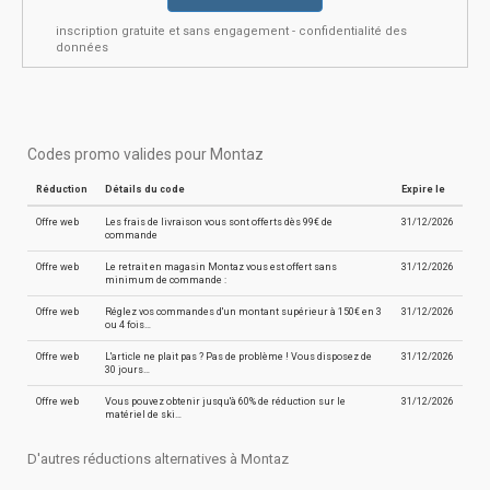
inscription gratuite et sans engagement - confidentialité des
données
Codes promo valides pour Montaz
Réduction
Détails du code
Expire le
Offre web
Les frais de livraison vous sont offerts dès 99€ de
31/12/2026
commande
Offre web
Le retrait en magasin Montaz vous est offert sans
31/12/2026
minimum de commande :
Offre web
Réglez vos commandes d'un montant supérieur à 150€ en 3
31/12/2026
ou 4 fois…
Offre web
L'article ne plait pas ? Pas de problème ! Vous disposez de
31/12/2026
30 jours…
Offre web
Vous pouvez obtenir jusqu'à 60% de réduction sur le
31/12/2026
matériel de ski…
D'autres réductions alternatives à Montaz