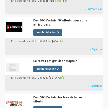
En cours de validité
| Utilisé 454 fois
|
vérifié !
» Sport Aixtrem
Dès 40€ d'achats, 5€ offerts pour votre
anniversaire
vers la réduction
En cours de validité
| Utilisé 9 fois
|
vérifié !
» Alpiniste
Le retrait est gratuit en magasin
vers la réduction
En cours de validité
| Utilisé 17 fois
|
vérifié !
» Naturebike
Dès 60€ d'achats, les frais de livraison
offerts