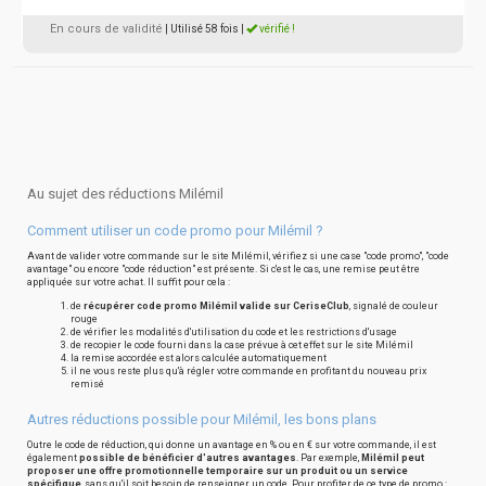
En cours de validité
| Utilisé 58 fois
|
vérifié !
Au sujet des réductions Milémil
Comment utiliser un code promo pour Milémil ?
Avant de valider votre commande sur le site Milémil, vérifiez si une case "code promo", "code
avantage" ou encore "code réduction" est présente. Si c'est le cas, une remise peut être
appliquée sur votre achat. Il suffit pour cela :
de
récupérer code promo Milémil valide sur CeriseClub
, signalé de couleur
rouge
de vérifier les modalités d'utilisation du code et les restrictions d'usage
de recopier le code fourni dans la case prévue à cet effet sur le site Milémil
la remise accordée est alors calculée automatiquement
il ne vous reste plus qu'à régler votre commande en profitant du nouveau prix
remisé
Autres réductions possible pour Milémil, les bons plans
Outre le code de réduction, qui donne un avantage en % ou en € sur votre commande, il est
également
possible de bénéficier d'autres avantages
. Par exemple,
Milémil peut
proposer une offre promotionnelle temporaire sur un produit ou un service
spécifique
, sans qu'il soit besoin de renseigner un code. Pour profiter de ce type de promo :