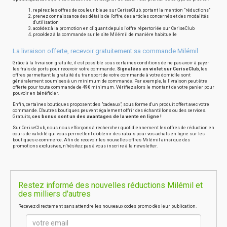
repérez les offres de couleur bleue sur CeriseClub, portant la mention "réductions"
prenez connaissance des détails de l'offre, des articles concernés et des modalités
d'utilisation
accédez à la promotion en cliquant depuis l'offre répertoriée sur CeriseClub
procédez à la commande sur le site Milémil de manière habituelle
La livraison offerte, recevoir gratuitement sa commande Milémil
Grâce à la livraison gratuite, il est possible sous certaines conditions de ne pas avoir à payer
les frais de ports pour recevoir votre commande.
Signalées en violet sur CeriseClub
, les
offres permettant la gratuité du transport de votre commande à votre domicile sont
généralement soumises à un minimum de commande. Par exemple, la livraison peut être
offerte pour toute commande de 49€ minimum. Vérifiez alors le montant de votre panier pour
pouvoir en bénéficier.
Enfin, certaines boutiques proposent des "cadeaux", sous forme d'un produit offert avec votre
commande. D'autres boutiques peuvent également offrir des échantillons ou des services.
Gratuits,
ces bonus sont un des avantages de la vente en ligne !
Sur CeriseClub, nous nous efforçons à rechercher quotidiennement les offres de réduction en
cours de validité qui vous permettent d'obtenir des rabais pour vos achats en ligne sur les
boutiques e-commerce. Afin de recevoir les nouvelles offres Milémil ainsi que des
promotions exclusives, n'hésitez pas à vous inscrire à la newsletter.
Restez informé des nouvelles réductions Milémil et
des milliers d'autres
Recevez directement sans attendre les nouveaux codes promo dès leur publication.