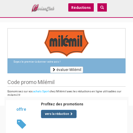
Réductions
Soyez le premier à donner votre avis !
évaluer Milémil
Code promo Milémil
Economisez sur vos
achats Sport
chez Milémil avec les réductions en ligne utilisables sur
milemil.fr
Profitez des promotions
offre
vers la réduction