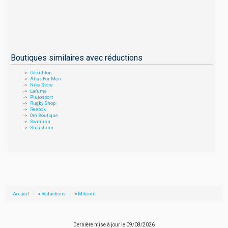
Boutiques similaires avec réductions
Décathlon
Atlas For Men
Nike Store
Lafuma
Plutosport
Rugby Shop
Reebok
Om Boutique
Swiminn
Smashinn
Accueil
»
Réductions
»
Milémil
Dernière mise à jour le
09/08/2026