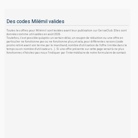
Des codes Milémil valides
Toutes les offres pour Milémil sont testées avant leur publication sur CeriseClub. Elles sont
données comme utilisables en août 2026.
Toutefois, il est possible qu'après un certain délai, un coupon de réduction ou une offre en
particulier ne fonctionne pas ou ne fonctionne plus, et cela, pour différentes raisons (code
promo retiré avant son terme par le marchand, nombre d'utilisation de l'offre limitée dans le
temps ou en nombre d'utilisateurs...). Si une offre présente sur cette page venait à ne plus
fonctionner, n'hésitez pas nous l'indiquer par l'intermédiaire de notre formulaire de contact.