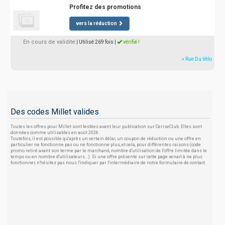
Profitez des promotions
vers la réduction
En cours de validité
| Utilisé 269 fois
|
vérifié !
» Rue Du Vélo
Des codes Millet valides
Toutes les offres pour Millet sont testées avant leur publication sur CeriseClub. Elles sont
données comme utilisables en août 2026.
Toutefois, il est possible qu'après un certain délai, un coupon de réduction ou une offre en
particulier ne fonctionne pas ou ne fonctionne plus, et cela, pour différentes raisons (code
promo retiré avant son terme par le marchand, nombre d'utilisation de l'offre limitée dans le
temps ou en nombre d'utilisateurs...). Si une offre présente sur cette page venait à ne plus
fonctionner, n'hésitez pas nous l'indiquer par l'intermédiaire de notre formulaire de contact.