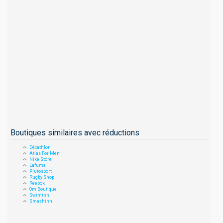
Boutiques similaires avec réductions
Décathlon
Atlas For Men
Nike Store
Lafuma
Plutosport
Rugby Shop
Reebok
Om Boutique
Swiminn
Smashinn