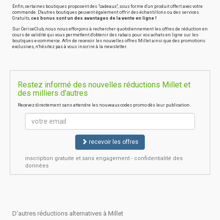
Enfin, certaines boutiques proposent des "cadeaux", sous forme d'un produit offert avec votre
commande. D'autres boutiques peuvent également offrir des échantillons ou des services.
Gratuits,
ces bonus sont un des avantages de la vente en ligne !
Sur CeriseClub, nous nous efforçons à rechercher quotidiennement les offres de réduction en
cours de validité qui vous permettent d'obtenir des rabais pour vos achats en ligne sur les
boutiques e-commerce. Afin de recevoir les nouvelles offres Millet ainsi que des promotions
exclusives, n'hésitez pas à vous inscrire à la newsletter.
Restez informé des nouvelles réductions Millet et
des milliers d'autres
Recevez directement sans attendre les nouveaux codes promo dès leur publication.
recevoir les offres
inscription gratuite et sans engagement - confidentialité des
données
D'autres réductions alternatives à Millet