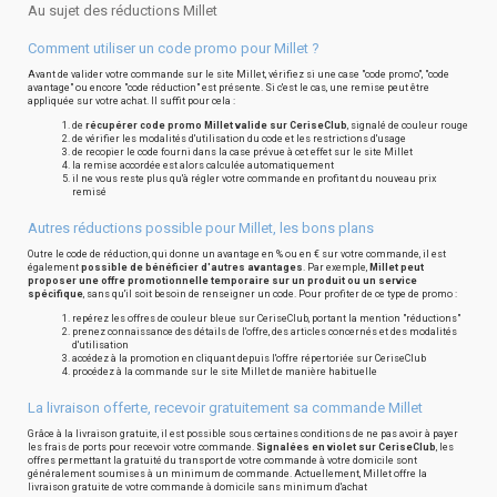
Au sujet des réductions Millet
Comment utiliser un code promo pour Millet ?
Avant de valider votre commande sur le site Millet, vérifiez si une case "code promo", "code
avantage" ou encore "code réduction" est présente. Si c'est le cas, une remise peut être
appliquée sur votre achat. Il suffit pour cela :
de
récupérer code promo Millet valide sur CeriseClub
, signalé de couleur rouge
de vérifier les modalités d'utilisation du code et les restrictions d'usage
de recopier le code fourni dans la case prévue à cet effet sur le site Millet
la remise accordée est alors calculée automatiquement
il ne vous reste plus qu'à régler votre commande en profitant du nouveau prix
remisé
Autres réductions possible pour Millet, les bons plans
Outre le code de réduction, qui donne un avantage en % ou en € sur votre commande, il est
également
possible de bénéficier d'autres avantages
. Par exemple,
Millet peut
proposer une offre promotionnelle temporaire sur un produit ou un service
spécifique
, sans qu'il soit besoin de renseigner un code. Pour profiter de ce type de promo :
repérez les offres de couleur bleue sur CeriseClub, portant la mention "réductions"
prenez connaissance des détails de l'offre, des articles concernés et des modalités
d'utilisation
accédez à la promotion en cliquant depuis l'offre répertoriée sur CeriseClub
procédez à la commande sur le site Millet de manière habituelle
La livraison offerte, recevoir gratuitement sa commande Millet
Grâce à la livraison gratuite, il est possible sous certaines conditions de ne pas avoir à payer
les frais de ports pour recevoir votre commande.
Signalées en violet sur CeriseClub
, les
offres permettant la gratuité du transport de votre commande à votre domicile sont
généralement soumises à un minimum de commande. Actuellement, Millet offre la
livraison gratuite de votre commande à domicile sans minimum d'achat