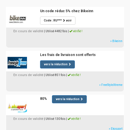
Un code réduc 5% chez Bikeinn
Code : RU***
voir
En cours de validité
| Utilisé 4482 fois
|
vérifié !
» Bikeinn
Les frais de livraison sont offerts
vers la réduction
En cours de validité
| Utilisé 851 fois
|
vérifié !
» FreeStyleXtreme
80%
vers la réduction
En cours de validité
| Utilisé 130 fois
|
vérifié !
» Ekosport