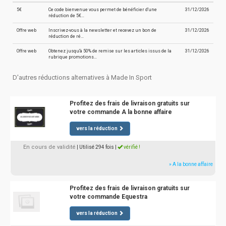
5€
Ce code bienvenue vous permet de bénéficier d'une
31/12/2026
réduction de 5€…
Offre web
Inscrivez-vous à la newsletter et recevez un bon de
31/12/2026
réduction de ré…
Offre web
Obtenez jusqu'à 50% de remise sur les articles issus de la
31/12/2026
rubrique promotions…
D'autres réductions alternatives à Made In Sport
Profitez des frais de livraison gratuits sur
votre commande A la bonne affaire
vers la réduction
En cours de validité
| Utilisé 294 fois
|
vérifié !
» A la bonne affaire
Profitez des frais de livraison gratuits sur
votre commande Equestra
vers la réduction