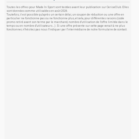
Toutes les offres pour Made In Sport sont testées avant leur publication sur CeriseClub. Elles
sont données comme utilisables en août 2026.
Toutefois, il est possible qu'après un certain délai, un coupon de réduction ou une offre en
particulier ne fonctionne pas ou ne fonctionne plus, et cela, pour différentes raisons (code
promo retiré avant son terme par le marchand, nombre d'utilisation de l'offre limitée dans le
temps ou en nombre d'utilisateurs...). Si une offre présente sur cette page venait à ne plus
fonctionner, n'hésitez pas nous l'indiquer par l'intermédiaire de notre formulaire de contact.