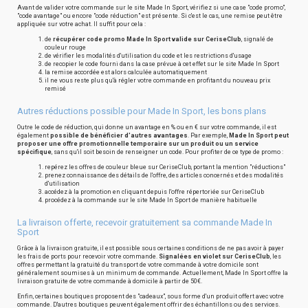
Avant de valider votre commande sur le site Made In Sport, vérifiez si une case "code promo",
"code avantage" ou encore "code réduction" est présente. Si c'est le cas, une remise peut être
appliquée sur votre achat. Il suffit pour cela :
de
récupérer code promo Made In Sport valide sur CeriseClub
, signalé de
couleur rouge
de vérifier les modalités d'utilisation du code et les restrictions d'usage
de recopier le code fourni dans la case prévue à cet effet sur le site Made In Sport
la remise accordée est alors calculée automatiquement
il ne vous reste plus qu'à régler votre commande en profitant du nouveau prix
remisé
Autres réductions possible pour Made In Sport, les bons plans
Outre le code de réduction, qui donne un avantage en % ou en € sur votre commande, il est
également
possible de bénéficier d'autres avantages
. Par exemple,
Made In Sport peut
proposer une offre promotionnelle temporaire sur un produit ou un service
spécifique
, sans qu'il soit besoin de renseigner un code. Pour profiter de ce type de promo :
repérez les offres de couleur bleue sur CeriseClub, portant la mention "réductions"
prenez connaissance des détails de l'offre, des articles concernés et des modalités
d'utilisation
accédez à la promotion en cliquant depuis l'offre répertoriée sur CeriseClub
procédez à la commande sur le site Made In Sport de manière habituelle
La livraison offerte, recevoir gratuitement sa commande Made In
Sport
Grâce à la livraison gratuite, il est possible sous certaines conditions de ne pas avoir à payer
les frais de ports pour recevoir votre commande.
Signalées en violet sur CeriseClub
, les
offres permettant la gratuité du transport de votre commande à votre domicile sont
généralement soumises à un minimum de commande. Actuellement, Made In Sport offre la
livraison gratuite de votre commande à domicile à partir de 50€.
Enfin, certaines boutiques proposent des "cadeaux", sous forme d'un produit offert avec votre
commande. D'autres boutiques peuvent également offrir des échantillons ou des services.