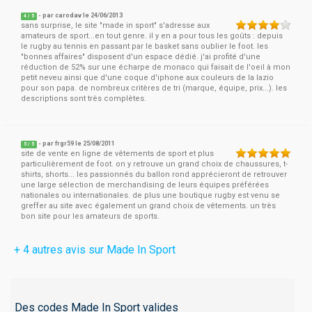
- par
carodav
le 24/06/2013
4
/
5
sans surprise, le site "made in sport" s'adresse aux
amateurs de sport...en tout genre. il y en a pour tous les goûts : depuis
le rugby au tennis en passant par le basket sans oublier le foot. les
"bonnes affaires" disposent d'un espace dédié. j'ai profité d'une
réduction de 52% sur une écharpe de monaco qui faisait de l'oeil à mon
petit neveu ainsi que d'une coque d'iphone aux couleurs de la lazio
pour son papa. de nombreux critères de tri (marque, équipe, prix...). les
descriptions sont très complètes.
- par
frgr59
le 25/08/2011
5
/
5
site de vente en ligne de vêtements de sport et plus
particulièrement de foot. on y retrouve un grand choix de chaussures, t-
shirts, shorts... les passionnés du ballon rond apprécieront de retrouver
une large sélection de merchandising de leurs équipes préférées
nationales ou internationales. de plus une boutique rugby est venu se
greffer au site avec également un grand choix de vêtements. un très
bon site pour les amateurs de sports.
+ 4 autres avis sur Made In Sport
Des codes Made In Sport valides