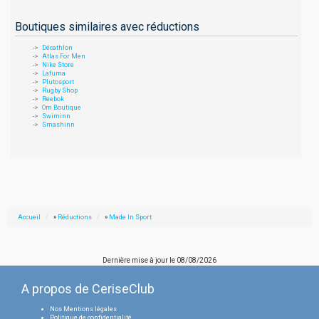
Boutiques similaires avec réductions
Décathlon
Atlas For Men
Nike Store
Lafuma
Plutosport
Rugby Shop
Reebok
Om Boutique
Swiminn
Smashinn
Accueil
»
Réductions
»
Made In Sport
Dernière mise à jour le
08/08/2026
A propos de CeriseClub
Nos Mentions légales
Politique de confidentialité