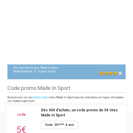
Avis des clients pour
Made In Sport
Note moyenne :
4
/
5
pour
6
avis
Code promo Made In Sport
Economisez sur vos
achats Sport
chez Made In Sport avec les réductions en ligne utilisables
sur madeinsport.com
Dès 50€ d'achats, un code promo de 5€ chez
code
Made In Sport
Code : 5E****
voir
5€