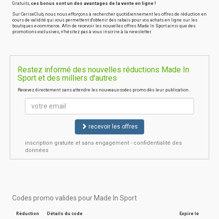
Gratuits,
ces bonus sont un des avantages de la vente en ligne !
Sur CeriseClub, nous nous efforçons à rechercher quotidiennement les offres de réduction en
cours de validité qui vous permettent d'obtenir des rabais pour vos achats en ligne sur les
boutiques e-commerce. Afin de recevoir les nouvelles offres Made In Sport ainsi que des
promotions exclusives, n'hésitez pas à vous inscrire à la newsletter.
Restez informé des nouvelles réductions Made In
Sport et des milliers d'autres
Recevez directement sans attendre les nouveaux codes promo dès leur publication.
recevoir les offres
inscription gratuite et sans engagement - confidentialité des
données
Codes promo valides pour Made In Sport
Réduction
Détails du code
Expire le