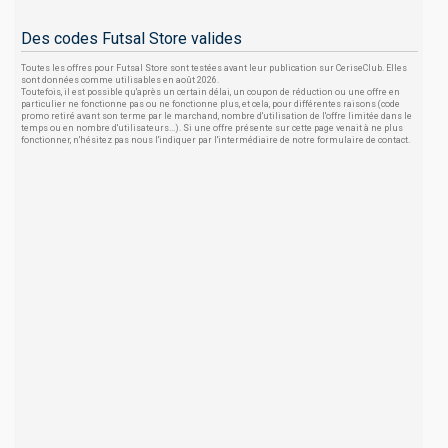
Des codes Futsal Store valides
Toutes les offres pour Futsal Store sont testées avant leur publication sur CeriseClub. Elles
sont données comme utilisables en août 2026.
Toutefois, il est possible qu'après un certain délai, un coupon de réduction ou une offre en
particulier ne fonctionne pas ou ne fonctionne plus, et cela, pour différentes raisons (code
promo retiré avant son terme par le marchand, nombre d'utilisation de l'offre limitée dans le
temps ou en nombre d'utilisateurs...). Si une offre présente sur cette page venait à ne plus
fonctionner, n'hésitez pas nous l'indiquer par l'intermédiaire de notre formulaire de contact.