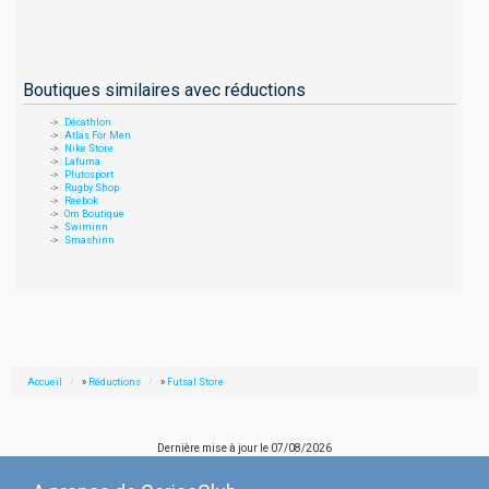
Boutiques similaires avec réductions
Décathlon
Atlas For Men
Nike Store
Lafuma
Plutosport
Rugby Shop
Reebok
Om Boutique
Swiminn
Smashinn
Accueil
»
Réductions
»
Futsal Store
Dernière mise à jour le
07/08/2026