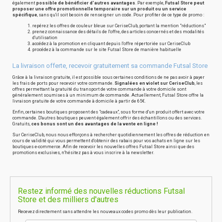
également
possible de bénéficier d'autres avantages
. Par exemple,
Futsal Store peut
proposer une offre promotionnelle temporaire sur un produit ou un service
spécifique
, sans qu'il soit besoin de renseigner un code. Pour profiter de ce type de promo :
repérez les offres de couleur bleue sur CeriseClub, portant la mention "réductions"
prenez connaissance des détails de l'offre, des articles concernés et des modalités
d'utilisation
accédez à la promotion en cliquant depuis l'offre répertoriée sur CeriseClub
procédez à la commande sur le site Futsal Store de manière habituelle
La livraison offerte, recevoir gratuitement sa commande Futsal Store
Grâce à la livraison gratuite, il est possible sous certaines conditions de ne pas avoir à payer
les frais de ports pour recevoir votre commande.
Signalées en violet sur CeriseClub
, les
offres permettant la gratuité du transport de votre commande à votre domicile sont
généralement soumises à un minimum de commande. Actuellement, Futsal Store offre la
livraison gratuite de votre commande à domicile à partir de 65€.
Enfin, certaines boutiques proposent des "cadeaux", sous forme d'un produit offert avec votre
commande. D'autres boutiques peuvent également offrir des échantillons ou des services.
Gratuits,
ces bonus sont un des avantages de la vente en ligne !
Sur CeriseClub, nous nous efforçons à rechercher quotidiennement les offres de réduction en
cours de validité qui vous permettent d'obtenir des rabais pour vos achats en ligne sur les
boutiques e-commerce. Afin de recevoir les nouvelles offres Futsal Store ainsi que des
promotions exclusives, n'hésitez pas à vous inscrire à la newsletter.
Restez informé des nouvelles réductions Futsal
Store et des milliers d'autres
Recevez directement sans attendre les nouveaux codes promo dès leur publication.