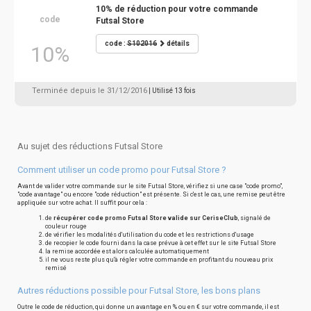
10% de réduction pour votre commande
code
Futsal Store
code :
S102016
détails
10%
Terminée depuis le 31/12/2016
| Utilisé 13 fois
Au sujet des réductions Futsal Store
Comment utiliser un code promo pour Futsal Store ?
Avant de valider votre commande sur le site Futsal Store, vérifiez si une case "code promo",
"code avantage" ou encore "code réduction" est présente. Si c'est le cas, une remise peut être
appliquée sur votre achat. Il suffit pour cela :
de
récupérer code promo Futsal Store valide sur CeriseClub
, signalé de
couleur rouge
de vérifier les modalités d'utilisation du code et les restrictions d'usage
de recopier le code fourni dans la case prévue à cet effet sur le site Futsal Store
la remise accordée est alors calculée automatiquement
il ne vous reste plus qu'à régler votre commande en profitant du nouveau prix
remisé
Autres réductions possible pour Futsal Store, les bons plans
Outre le code de réduction, qui donne un avantage en % ou en € sur votre commande, il est