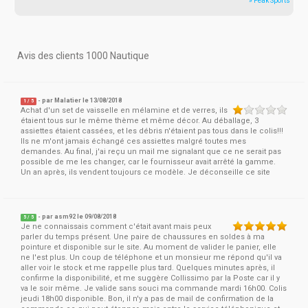
» Peak Sports
Avis des clients 1000 Nautique
- par
Malatier
le 13/08/2018
1
/
5
Achat d'un set de vaisselle en mélamine et de verres, ils
étaient tous sur le même thème et même décor. Au déballage, 3
assiettes étaient cassées, et les débris n'étaient pas tous dans le colis!!!
Ils ne m'ont jamais échangé ces assiettes malgré toutes mes
demandes. Au final, j'ai reçu un mail me signalant que ce ne serait pas
possible de me les changer, car le fournisseur avait arrêté la gamme.
Un an après, ils vendent toujours ce modèle. Je déconseille ce site
- par
asm92
le 09/08/2018
5
/
5
Je ne connaissais comment c'était avant mais peux
parler du temps présent. Une paire de chaussures en soldes à ma
pointure et disponible sur le site. Au moment de valider le panier, elle
ne l'est plus. Un coup de téléphone et un monsieur me répond qu'il va
aller voir le stock et me rappelle plus tard. Quelques minutes après, il
confirme la disponibilité, et me suggère Collissimo par la Poste car il y
va le soir même. Je valide sans souci ma commande mardi 16h00. Colis
jeudi 18h00 disponible. Bon, il n'y a pas de mail de confirmation de la