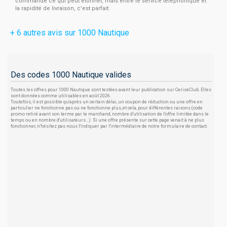
commande ce qui peut étonner, mais entre le service téléphonique et
la rapidité de livraison, c'est parfait.
+ 6 autres avis sur 1000 Nautique
Des codes 1000 Nautique valides
Toutes les offres pour 1000 Nautique sont testées avant leur publication sur CeriseClub. Elles
sont données comme utilisables en août 2026.
Toutefois, il est possible qu'après un certain délai, un coupon de réduction ou une offre en
particulier ne fonctionne pas ou ne fonctionne plus, et cela, pour différentes raisons (code
promo retiré avant son terme par le marchand, nombre d'utilisation de l'offre limitée dans le
temps ou en nombre d'utilisateurs...). Si une offre présente sur cette page venait à ne plus
fonctionner, n'hésitez pas nous l'indiquer par l'intermédiaire de notre formulaire de contact.