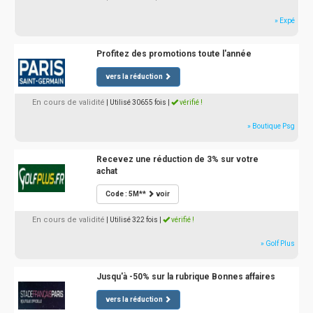
» Expé
Profitez des promotions toute l'année
vers la réduction
En cours de validité
| Utilisé 30655 fois
|
vérifié !
» Boutique Psg
Recevez une réduction de 3% sur votre
achat
Code : 5M**
voir
En cours de validité
| Utilisé 322 fois
|
vérifié !
» Golf Plus
Jusqu'à -50% sur la rubrique Bonnes affaires
vers la réduction