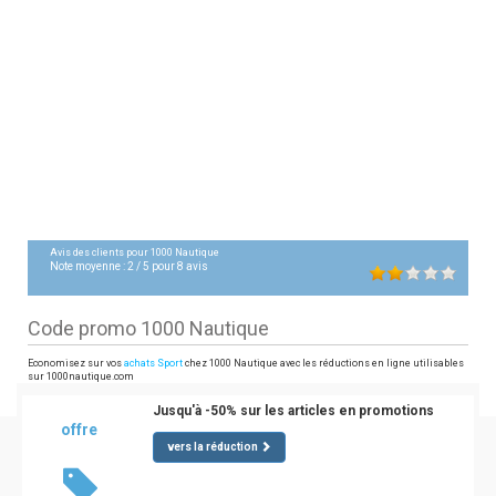
Avis des clients pour
1000 Nautique
Note moyenne :
2
/
5
pour
8
avis
Code promo 1000 Nautique
Economisez sur vos
achats Sport
chez 1000 Nautique avec les réductions en ligne utilisables
sur 1000nautique.com
Jusqu'à -50% sur les articles en promotions
offre
vers la réduction