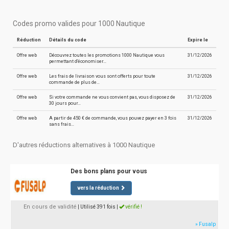
Codes promo valides pour 1000 Nautique
Réduction
Détails du code
Expire le
Offre web
Découvrez toutes les promotions 1000 Nautique vous
31/12/2026
permettant d'économiser…
Offre web
Les frais de livraison vous sont offerts pour toute
31/12/2026
commande de plus de…
Offre web
Si votre commande ne vous convient pas, vous disposez de
31/12/2026
30 jours pour…
Offre web
A partir de 450 € de commande, vous pouvez payer en 3 fois
31/12/2026
sans frais…
D'autres réductions alternatives à 1000 Nautique
Des bons plans pour vous
vers la réduction
En cours de validité
| Utilisé 391 fois
|
vérifié !
» Fusalp