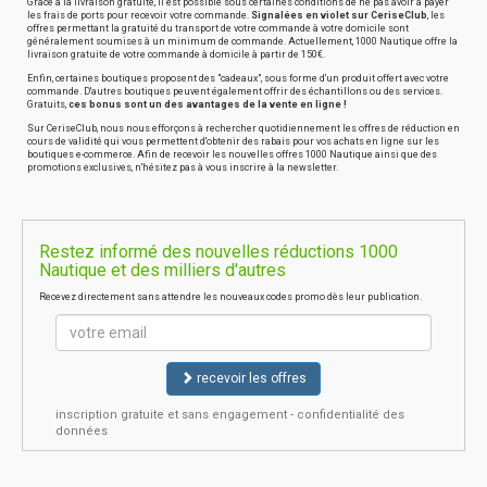
Grâce à la livraison gratuite, il est possible sous certaines conditions de ne pas avoir à payer
les frais de ports pour recevoir votre commande.
Signalées en violet sur CeriseClub
, les
offres permettant la gratuité du transport de votre commande à votre domicile sont
généralement soumises à un minimum de commande. Actuellement, 1000 Nautique offre la
livraison gratuite de votre commande à domicile à partir de 150€.
Enfin, certaines boutiques proposent des "cadeaux", sous forme d'un produit offert avec votre
commande. D'autres boutiques peuvent également offrir des échantillons ou des services.
Gratuits,
ces bonus sont un des avantages de la vente en ligne !
Sur CeriseClub, nous nous efforçons à rechercher quotidiennement les offres de réduction en
cours de validité qui vous permettent d'obtenir des rabais pour vos achats en ligne sur les
boutiques e-commerce. Afin de recevoir les nouvelles offres 1000 Nautique ainsi que des
promotions exclusives, n'hésitez pas à vous inscrire à la newsletter.
Restez informé des nouvelles réductions 1000
Nautique et des milliers d'autres
Recevez directement sans attendre les nouveaux codes promo dès leur publication.
recevoir les offres
inscription gratuite et sans engagement - confidentialité des
données