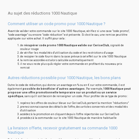
Au sujet des réductions 1000 Nautique
Comment utiliser un code promo pour 1000 Nautique ?
Avant de valider votre commande sur le site 1000 Nautique, vérifiez si une case "code promo",
"code avantage" ou encore "code réduction" est présente. Si c'est le cas, une remise peut être
appliquée sur votre achat. Il suffit pour cela :
de
récupérer code promo 1000 Nautique valide sur CeriseClub
, signalé de
couleur rouge
de vérifier les modalités d'utilisation du code et les restrictions d'usage
de recopier le code fourni dans la case prévue à cet effet sur le site 1000 Nautique
la remise accordée est alors calculée automatiquement
il ne vous reste plus qu'à régler votre commande en profitant du nouveau prix
remisé
Autres réductions possible pour 1000 Nautique, les bons plans
Outre le code de réduction, qui donne un avantage en % ou en € sur votre commande, il est
également
possible de bénéficier d'autres avantages
. Par exemple,
1000 Nautique peut
proposer une offre promotionnelle temporaire sur un produit ou un service
spécifique
, sans qu'il soit besoin de renseigner un code. Pour profiter de ce type de promo :
repérez les offres de couleur bleue sur CeriseClub, portant la mention "réductions"
prenez connaissance des détails de l'offre, des articles concernés et des modalités
d'utilisation
accédez à la promotion en cliquant depuis l'offre répertoriée sur CeriseClub
procédez à la commande sur le site 1000 Nautique de manière habituelle
La livraison offerte, recevoir gratuitement sa commande 1000
Nautique