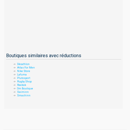
Boutiques similaires avec réductions
Décathlon
Atlas For Men
Nike Store
Lafuma
Plutosport
Rugby Shop
Reebok
Om Boutique
Swiminn
Smashinn