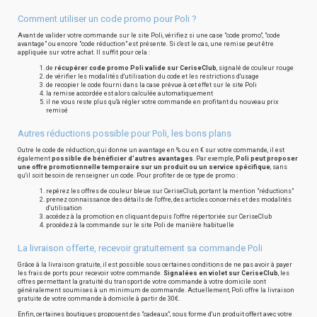
Comment utiliser un code promo pour Poli ?
Avant de valider votre commande sur le site Poli, vérifiez si une case "code promo", "code
avantage" ou encore "code réduction" est présente. Si c'est le cas, une remise peut être
appliquée sur votre achat. Il suffit pour cela :
de
récupérer code promo Poli valide sur CeriseClub
, signalé de couleur rouge
de vérifier les modalités d'utilisation du code et les restrictions d'usage
de recopier le code fourni dans la case prévue à cet effet sur le site Poli
la remise accordée est alors calculée automatiquement
il ne vous reste plus qu'à régler votre commande en profitant du nouveau prix
remisé
Autres réductions possible pour Poli, les bons plans
Outre le code de réduction, qui donne un avantage en % ou en € sur votre commande, il est
également
possible de bénéficier d'autres avantages
. Par exemple,
Poli peut proposer
une offre promotionnelle temporaire sur un produit ou un service spécifique
, sans
qu'il soit besoin de renseigner un code. Pour profiter de ce type de promo :
repérez les offres de couleur bleue sur CeriseClub, portant la mention "réductions"
prenez connaissance des détails de l'offre, des articles concernés et des modalités
d'utilisation
accédez à la promotion en cliquant depuis l'offre répertoriée sur CeriseClub
procédez à la commande sur le site Poli de manière habituelle
La livraison offerte, recevoir gratuitement sa commande Poli
Grâce à la livraison gratuite, il est possible sous certaines conditions de ne pas avoir à payer
les frais de ports pour recevoir votre commande.
Signalées en violet sur CeriseClub
, les
offres permettant la gratuité du transport de votre commande à votre domicile sont
généralement soumises à un minimum de commande. Actuellement, Poli offre la livraison
gratuite de votre commande à domicile à partir de 30€.
Enfin, certaines boutiques proposent des "cadeaux", sous forme d'un produit offert avec votre