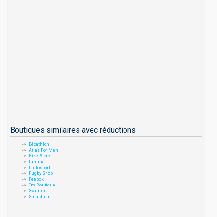
Boutiques similaires avec réductions
Décathlon
Atlas For Men
Nike Store
Lafuma
Plutosport
Rugby Shop
Reebok
Om Boutique
Swiminn
Smashinn