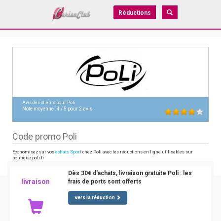
Réductions
Avis des clients pour
Poli
Note moyenne :
4
/
5
pour
2
avis
Code promo Poli
Economisez sur vos
achats Sport
chez Poli avec les réductions en ligne utilisables sur
boutique.poli.fr
Dès 30€ d'achats, livraison gratuite Poli : les
livraison
frais de ports sont offerts
vers la réduction