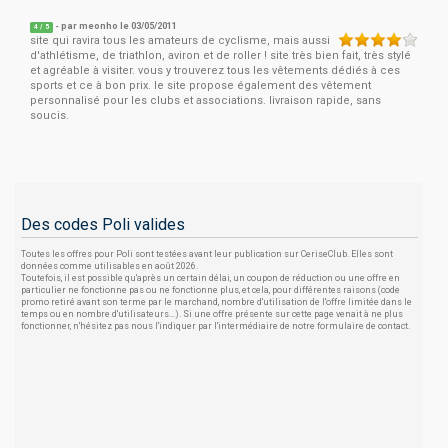
- par
meonho
le 03/05/2011
4
/
5
site qui ravira tous les amateurs de cyclisme, mais aussi
d'athlétisme, de triathlon, aviron et de roller ! site très bien fait, très stylé
et agréable à visiter. vous y trouverez tous les vêtements dédiés à ces
sports et ce à bon prix. le site propose également des vêtement
personnalisé pour les clubs et associations. livraison rapide, sans
soucis.
Des codes Poli valides
Toutes les offres pour Poli sont testées avant leur publication sur CeriseClub. Elles sont
données comme utilisables en août 2026.
Toutefois, il est possible qu'après un certain délai, un coupon de réduction ou une offre en
particulier ne fonctionne pas ou ne fonctionne plus, et cela, pour différentes raisons (code
promo retiré avant son terme par le marchand, nombre d'utilisation de l'offre limitée dans le
temps ou en nombre d'utilisateurs...). Si une offre présente sur cette page venait à ne plus
fonctionner, n'hésitez pas nous l'indiquer par l'intermédiaire de notre formulaire de contact.