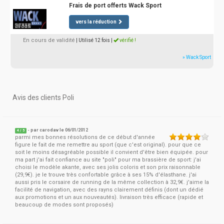
Frais de port offerts Wack Sport
vers la réduction
En cours de validité
| Utilisé 12 fois
|
vérifié !
» Wack Sport
Avis des clients Poli
- par
carodav
le 06/01/2012
4
/
5
parmi mes bonnes résolutions de ce début d'année
figure le fait de me remettre au sport (que c'est original). pour que ce
soit le moins désagréable possible il convient d'être bien équipée. pour
ma part j'ai fait confiance au site "poli" pour ma brassière de sport: j'ai
choisi le modèle akante, avec ses jolis coloris et son prix raisonnable
(29,9€). je le trouve très confortable grâce à ses 15% d'élasthane. j'ai
aussi pris le corsaire de running de la même collection à 32,9€. j'aime la
facilité de navigation, avec des rayns clairement définis (dont un dédié
aux promotions et un aux nouveautés). livraison très efficace (rapide et
beaucoup de modes sont proposés)