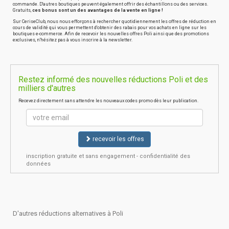
commande. D'autres boutiques peuvent également offrir des échantillons ou des services.
Gratuits,
ces bonus sont un des avantages de la vente en ligne !
Sur CeriseClub, nous nous efforçons à rechercher quotidiennement les offres de réduction en
cours de validité qui vous permettent d'obtenir des rabais pour vos achats en ligne sur les
boutiques e-commerce. Afin de recevoir les nouvelles offres Poli ainsi que des promotions
exclusives, n'hésitez pas à vous inscrire à la newsletter.
Restez informé des nouvelles réductions Poli et des
milliers d'autres
Recevez directement sans attendre les nouveaux codes promo dès leur publication.
recevoir les offres
inscription gratuite et sans engagement - confidentialité des
données
D'autres réductions alternatives à Poli