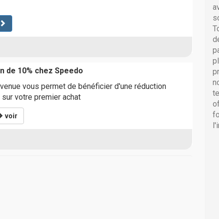
a
s
T
d
p
p
on de 10% chez Speedo
p
n
venue vous permet de bénéficier d'une réduction
t
sur votre premier achat
o
f
voir
l