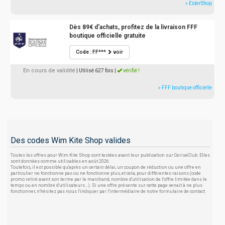
» EiderShop
Dès 89€ d'achats, profitez de la livraison FFF
boutique officielle gratuite
Code : FF***
voir
En cours de validité
| Utilisé 627 fois
|
vérifié !
» FFF boutique officielle
Des codes Wim Kite Shop valides
Toutes les offres pour Wim Kite Shop sont testées avant leur publication sur CeriseClub. Elles
sont données comme utilisables en août 2026.
Toutefois, il est possible qu'après un certain délai, un coupon de réduction ou une offre en
particulier ne fonctionne pas ou ne fonctionne plus, et cela, pour différentes raisons (code
promo retiré avant son terme par le marchand, nombre d'utilisation de l'offre limitée dans le
temps ou en nombre d'utilisateurs...). Si une offre présente sur cette page venait à ne plus
fonctionner, n'hésitez pas nous l'indiquer par l'intermédiaire de notre formulaire de contact.