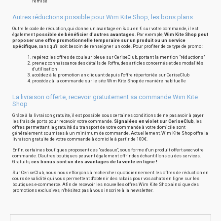
remisé
Autres réductions possible pour Wim Kite Shop, les bons plans
Outre le code de réduction, qui donne un avantage en % ou en € sur votre commande, il est
également
possible de bénéficier d'autres avantages
. Par exemple,
Wim Kite Shop peut
proposer une offre promotionnelle temporaire sur un produit ou un service
spécifique
, sans qu'il soit besoin de renseigner un code. Pour profiter de ce type de promo :
repérez les offres de couleur bleue sur CeriseClub, portant la mention "réductions"
prenez connaissance des détails de l'offre, des articles concernés et des modalités
d'utilisation
accédez à la promotion en cliquant depuis l'offre répertoriée sur CeriseClub
procédez à la commande sur le site Wim Kite Shop de manière habituelle
La livraison offerte, recevoir gratuitement sa commande Wim Kite
Shop
Grâce à la livraison gratuite, il est possible sous certaines conditions de ne pas avoir à payer
les frais de ports pour recevoir votre commande.
Signalées en violet sur CeriseClub
, les
offres permettant la gratuité du transport de votre commande à votre domicile sont
généralement soumises à un minimum de commande. Actuellement, Wim Kite Shop offre la
livraison gratuite de votre commande à domicile à partir de 100€.
Enfin, certaines boutiques proposent des "cadeaux", sous forme d'un produit offert avec votre
commande. D'autres boutiques peuvent également offrir des échantillons ou des services.
Gratuits,
ces bonus sont un des avantages de la vente en ligne !
Sur CeriseClub, nous nous efforçons à rechercher quotidiennement les offres de réduction en
cours de validité qui vous permettent d'obtenir des rabais pour vos achats en ligne sur les
boutiques e-commerce. Afin de recevoir les nouvelles offres Wim Kite Shop ainsi que des
promotions exclusives, n'hésitez pas à vous inscrire à la newsletter.