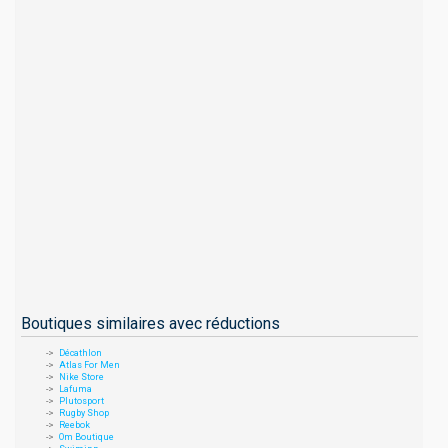
Boutiques similaires avec réductions
Décathlon
Atlas For Men
Nike Store
Lafuma
Plutosport
Rugby Shop
Reebok
Om Boutique