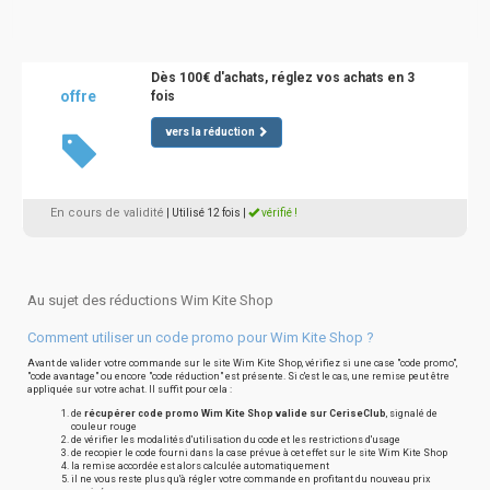
Dès 100€ d'achats, réglez vos achats en 3
offre
fois
vers la réduction
En cours de validité
| Utilisé 12 fois
|
vérifié !
Au sujet des réductions Wim Kite Shop
Comment utiliser un code promo pour Wim Kite Shop ?
Avant de valider votre commande sur le site Wim Kite Shop, vérifiez si une case "code promo",
"code avantage" ou encore "code réduction" est présente. Si c'est le cas, une remise peut être
appliquée sur votre achat. Il suffit pour cela :
de
récupérer code promo Wim Kite Shop valide sur CeriseClub
, signalé de
couleur rouge
de vérifier les modalités d'utilisation du code et les restrictions d'usage
de recopier le code fourni dans la case prévue à cet effet sur le site Wim Kite Shop
la remise accordée est alors calculée automatiquement
il ne vous reste plus qu'à régler votre commande en profitant du nouveau prix