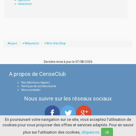
Swiminn
Smashinn
Accueil
»
Réductions
»
Wim Kite Shop
Dernière mise à jour le
07/08/2026
A propos de CeriseClub
Nos Mentions légales
Politique de confidentialité
Nous contacter
Nous suivre sur les réseaux sociaux
En poursuivant votre navigation sur ce site, vous acceptez l'utilisation de
cookies pour vous proposer des offres et services adaptés. Pour en savoir
Tous droits réservés
La Cerise Bleue 2006 / 2026
plus sur l'utilisation des cookies,
cliquez-ici
.
ok