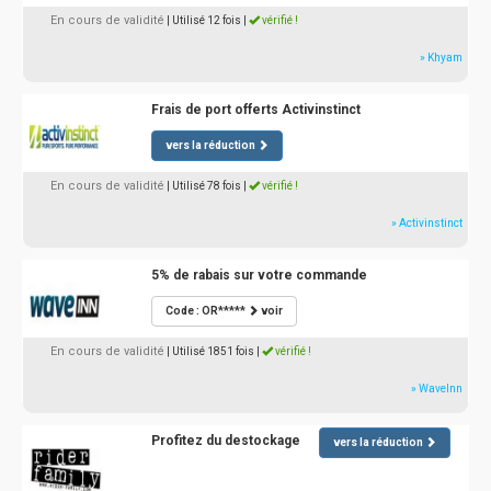
En cours de validité
| Utilisé 12 fois
|
vérifié !
» Khyam
Frais de port offerts Activinstinct
vers la réduction
En cours de validité
| Utilisé 78 fois
|
vérifié !
» Activinstinct
5% de rabais sur votre commande
Code : OR*****
voir
En cours de validité
| Utilisé 1851 fois
|
vérifié !
» WaveInn
Profitez du destockage
vers la réduction