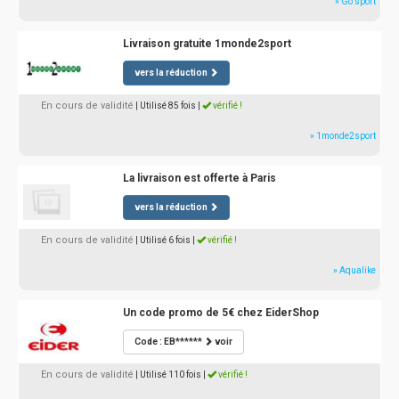
» Go sport
Livraison gratuite 1monde2sport
vers la réduction
En cours de validité
| Utilisé 85 fois
|
vérifié !
» 1monde2sport
La livraison est offerte à Paris
vers la réduction
En cours de validité
| Utilisé 6 fois
|
vérifié !
» Aqualike
Un code promo de 5€ chez EiderShop
Code : EB******
voir
En cours de validité
| Utilisé 110 fois
|
vérifié !