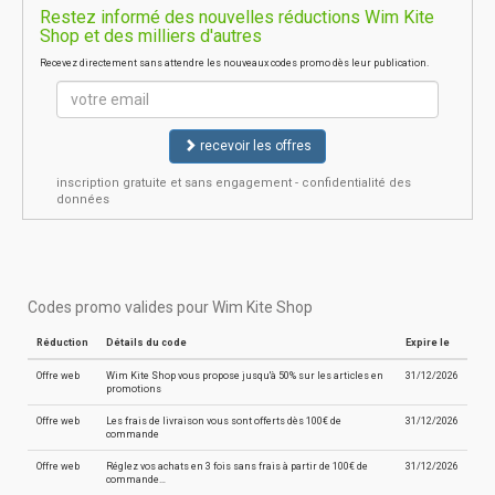
Restez informé des nouvelles réductions Wim Kite
Shop et des milliers d'autres
Recevez directement sans attendre les nouveaux codes promo dès leur publication.
recevoir les offres
inscription gratuite et sans engagement - confidentialité des
données
Codes promo valides pour Wim Kite Shop
Réduction
Détails du code
Expire le
Offre web
Wim Kite Shop vous propose jusqu'à 50% sur les articles en
31/12/2026
promotions
Offre web
Les frais de livraison vous sont offerts dès 100€ de
31/12/2026
commande
Offre web
Réglez vos achats en 3 fois sans frais à partir de 100€ de
31/12/2026
commande…