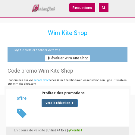
Réductions
Wim Kite Shop
Soyez le premier à donner votre avis !
évaluer Wim Kite Shop
Code promo Wim Kite Shop
Economisez sur vos
achats Sport
chez Wim Kite Shop avec les réductions en ligne utilisables
sur wimkite-shop.com
Profitez des promotions
offre
vers la réduction
En cours de validité
| Utilisé 44 fois
|
vérifié !