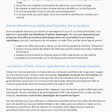
rouge
de vérifier les modalités d'utilisation du code et les restrictions d'usage
de recopier le code fourni dans la case prévue à cet effet sur le site Equestra
la remise accordée est alors calculée automatiquement
il ne vous reste plus qu'à régler votre commande en profitant du nouveau prix
remisé
Autres réductions possible pour Equestra, les bons plans
Outre le code de réduction, qui donne un avantage en % ou en € sur votre commande, il est
également
possible de bénéficier d'autres avantages
. Par exemple,
Equestra peut
proposer une offre promotionnelle temporaire sur un produit ou un service
spécifique
, sans qu'il soit besoin de renseigner un code. Pour profiter de ce type de promo :
repérez les offres de couleur bleue sur CeriseClub, portant la mention "réductions"
prenez connaissance des détails de l'offre, des articles concernés et des modalités
d'utilisation
accédez à la promotion en cliquant depuis l'offre répertoriée sur CeriseClub
procédez à la commande sur le site Equestra de manière habituelle
La livraison offerte, recevoir gratuitement sa commande Equestra
Grâce à la livraison gratuite, il est possible sous certaines conditions de ne pas avoir à payer
les frais de ports pour recevoir votre commande.
Signalées en violet sur CeriseClub
, les
offres permettant la gratuité du transport de votre commande à votre domicile sont
généralement soumises à un minimum de commande. Actuellement, Equestra offre la
livraison gratuite de votre commande à domicile à partir de 30€.
Enfin, certaines boutiques proposent des "cadeaux", sous forme d'un produit offert avec votre
commande. D'autres boutiques peuvent également offrir des échantillons ou des services.
Gratuits,
ces bonus sont un des avantages de la vente en ligne !
Sur CeriseClub, nous nous efforçons à rechercher quotidiennement les offres de réduction en
cours de validité qui vous permettent d'obtenir des rabais pour vos achats en ligne sur les
boutiques e-commerce. Afin de recevoir les nouvelles offres Equestra ainsi que des
promotions exclusives, n'hésitez pas à vous inscrire à la newsletter.