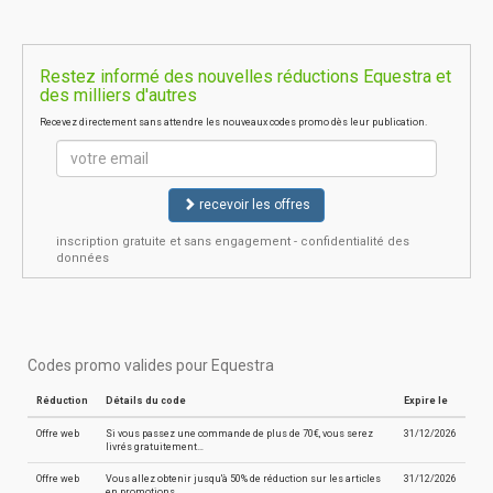
Restez informé des nouvelles réductions Equestra et
des milliers d'autres
Recevez directement sans attendre les nouveaux codes promo dès leur publication.
recevoir les offres
inscription gratuite et sans engagement - confidentialité des
données
Codes promo valides pour Equestra
Réduction
Détails du code
Expire le
Offre web
Si vous passez une commande de plus de 70€, vous serez
31/12/2026
livrés gratuitement…
Offre web
Vous allez obtenir jusqu'à 50% de réduction sur les articles
31/12/2026
en promotions…