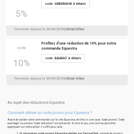
code :
CHEVROI18
détails
5%
Terminée depuis le 24/06/2018
| Utilisé 20 fois
Profitez d'une réduction de 10% pour votre
code
commande Equestra
code :
EQUEST
détails
10%
Terminée depuis le 04/04/2018
| Utilisé 16 fois
Au sujet des réductions Equestra
Comment utiliser un code promo pour Equestra ?
Avant de valider votre commande sur le site Equestra, vérifiez si une case "code promo", "code
avantage" ou encore "code réduction" est présente. Si c'est le cas, une remise peut être
appliquée sur votre achat. Il suffit pour cela :
de
récupérer code promo Equestra valide sur CeriseClub
, signalé de couleur