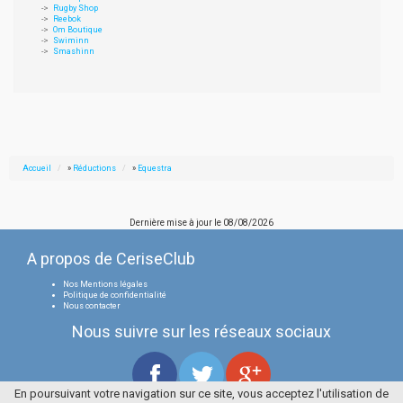
Rugby Shop
Reebok
Om Boutique
Swiminn
Smashinn
Accueil
»
Réductions
»
Equestra
Dernière mise à jour le
08/08/2026
A propos de CeriseClub
Nos Mentions légales
Politique de confidentialité
Nous contacter
Nous suivre sur les réseaux sociaux
En poursuivant votre navigation sur ce site, vous acceptez l'utilisation de