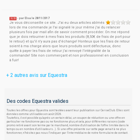
- par
Elsa
le 28/11/2017
1
/
5
Je vous déconseille ce site. J'ai eu deux articles abîmés
lors de ma commande je l'ai signalé le jour même j'ai du relancer
plusieurs fois par mail afin de savoir comment procéder. On me répond
que je dois retourner à mes frais les produits (8,50€ de frais de port pour
le retour) et qu'il n'y aura pas d'échange! Honteux que les frais de retour
soient à ma charge alors que leurs produits sont défectueux, donc
quitte à payer les frais de retour j'ai renvoyé l'intégralité de la
commande! Site non commerçant et non professionnel en conclusion
à fuir!
+ 2 autres avis sur Equestra
Des codes Equestra valides
Toutes les offres pour Equestra sont testées avant leur publication sur CeriseClub. Elles sont
données comme utilisables en août 2026.
Toutefois, il est possible qu'après un certain délai, un coupon de réduction ou une offre en
particulier ne fonctionne pas ou ne fonctionne plus, et cela, pour différentes raisons (code
promo retiré avant son terme par le marchand, nombre d'utilisation de l'offre limitée dans le
temps ou en nombre d'utilisateurs...). Si une offre présente sur cette page venait à ne plus
fonctionner, n'hésitez pas nous l'indiquer par l'intermédiaire de notre formulaire de contact.