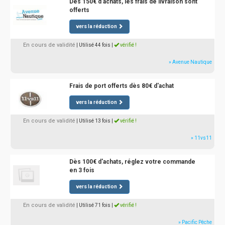
Dès 150€ d'achats, les frais de livraison sont
offerts
vers la réduction
En cours de validité
| Utilisé 44 fois
|
vérifié !
» Avenue Nautique
Frais de port offerts dès 80€ d'achat
vers la réduction
En cours de validité
| Utilisé 13 fois
|
vérifié !
» 11vs11
Dès 100€ d'achats, réglez votre commande
en 3 fois
vers la réduction
En cours de validité
| Utilisé 71 fois
|
vérifié !
» Pacific Pêche