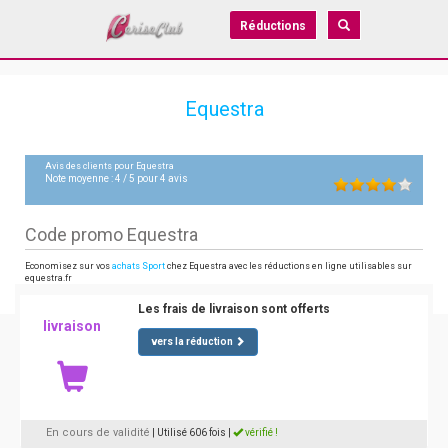
Réductions
Equestra
Avis des clients pour
Equestra
Note moyenne :
4
/
5
pour
4
avis
Code promo Equestra
Economisez sur vos
achats Sport
chez Equestra avec les réductions en ligne utilisables sur
equestra.fr
Les frais de livraison sont offerts
livraison
vers la réduction
En cours de validité
| Utilisé 606 fois
|
vérifié !