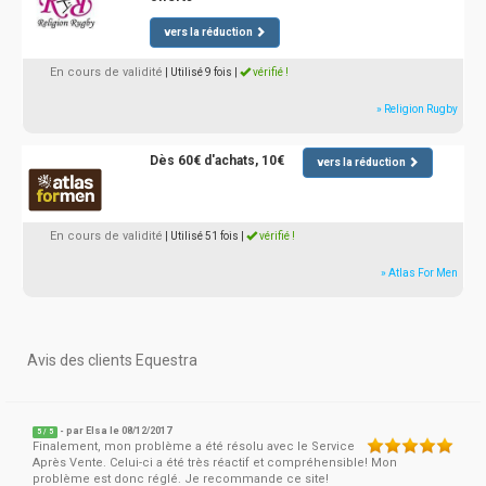
vers la réduction
En cours de validité
| Utilisé 9 fois
|
vérifié !
» Religion Rugby
Dès 60€ d'achats, 10€
vers la réduction
En cours de validité
| Utilisé 51 fois
|
vérifié !
» Atlas For Men
Avis des clients Equestra
- par
Elsa
le 08/12/2017
5
/
5
Finalement, mon problème a été résolu avec le Service
Après Vente. Celui-ci a été très réactif et compréhensible! Mon
problème est donc réglé. Je recommande ce site!