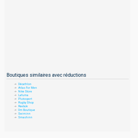
Boutiques similaires avec réductions
Décathlon
Atlas For Men
Nike Store
Lafuma
Plutosport
Rugby Shop
Reebok
Om Boutique
Swiminn
Smashinn