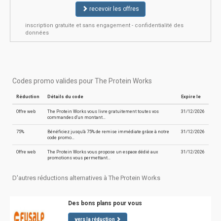
recevoir les offres
inscription gratuite et sans engagement - confidentialité des
données
Codes promo valides pour The Protein Works
Réduction
Détails du code
Expire le
Offre web
The Protein Works vous livre gratuitement toutes vos
31/12/2026
commandes d'un montant…
75%
Bénéficiez jusqu'à 75% de remise immédiate grâce à notre
31/12/2026
code promo…
Offre web
The Protein Works vous propose un espace dédié aux
31/12/2026
promotions vous permettant…
D'autres réductions alternatives à The Protein Works
Des bons plans pour vous
vers la réduction