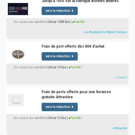
Jusqu'à -50% sur la rubrique Bonnes affaires
vers la réduction
En cours de validité
| Utilisé 1058 fois
|
vérifié !
» La Boutique Du Stade Français
Frais de port offerts dès 80€ d'achat
vers la réduction
En cours de validité
| Utilisé 13 fois
|
vérifié !
» 11vs11
Frais de ports offerts pour une livraison
gratuite Attractive
vers la réduction
En cours de validité
| Utilisé 12 fois
|
vérifié !
» Attractive