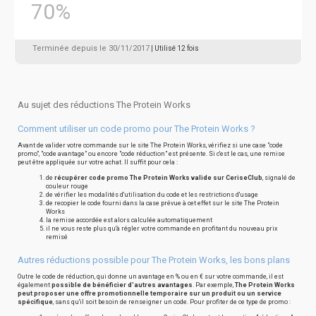
70%
Terminée depuis le 30/11/2017
| Utilisé 12 fois
Au sujet des réductions The Protein Works
Comment utiliser un code promo pour The Protein Works ?
Avant de valider votre commande sur le site The Protein Works, vérifiez si une case "code
promo", "code avantage" ou encore "code réduction" est présente. Si c'est le cas, une remise
peut être appliquée sur votre achat. Il suffit pour cela :
de
récupérer code promo The Protein Works valide sur CeriseClub
, signalé de
couleur rouge
de vérifier les modalités d'utilisation du code et les restrictions d'usage
de recopier le code fourni dans la case prévue à cet effet sur le site The Protein
Works
la remise accordée est alors calculée automatiquement
il ne vous reste plus qu'à régler votre commande en profitant du nouveau prix
remisé
Autres réductions possible pour The Protein Works, les bons plans
Outre le code de réduction, qui donne un avantage en % ou en € sur votre commande, il est
également
possible de bénéficier d'autres avantages
. Par exemple,
The Protein Works
peut proposer une offre promotionnelle temporaire sur un produit ou un service
spécifique
, sans qu'il soit besoin de renseigner un code. Pour profiter de ce type de promo :