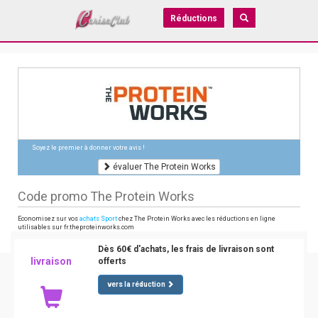
Réductions
Soyez le premier à donner votre avis !
évaluer The Protein Works
Code promo The Protein Works
Economisez sur vos
achats Sport
chez The Protein Works avec les réductions en ligne
utilisables sur fr.theproteinworks.com
Dès 60€ d'achats, les frais de livraison sont
livraison
offerts
vers la réduction