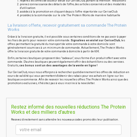
repérez les offres de couleur bleue sur CeriseClub, portant la mention "réductions"
prenez connaissance des détails de l'offre, des articles concernés et des modalités
d'utilisation
accédez à la promotion en cliquant depuis l'offre répertoriée sur CeriseClub
procédez à la commande sur le site The Protein Works de manière habituelle
La livraison offerte, recevoir gratuitement sa commande The Protein
Works
Grâce à la livraison gratuite, il est possible sous certaines conditions de ne pas avoir à payer
les frais de ports pour recevoir votre commande.
Signalées en violet sur CeriseClub
, les
offres permettant la gratuité du transport de votre commande à votre domicile sont
généralement soumises à un minimum de commande. Actuellement, The Protein Works
offre la livraison gratuite de votre commande à domicile à partir de 60€.
Enfin, certaines boutiques proposent des "cadeaux", sous forme d'un produit offert avec votre
commande. D'autres boutiques peuvent également offrir des échantillons ou des services.
Gratuits,
ces bonus sont un des avantages de la vente en ligne !
Sur CeriseClub, nous nous efforçons à rechercher quotidiennement les offres de réduction en
cours de validité qui vous permettent d'obtenir des rabais pour vos achats en ligne sur les
boutiques e-commerce. Afin de recevoir les nouvelles offres The Protein Works ainsi que des
promotions exclusives, n'hésitez pas à vous inscrire à la newsletter.
Restez informé des nouvelles réductions The Protein
Works et des milliers d'autres
Recevez directement sans attendre les nouveaux codes promo dès leur publication.