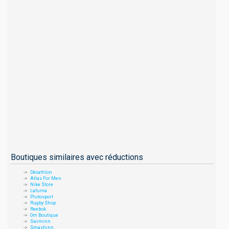
Boutiques similaires avec réductions
Décathlon
Atlas For Men
Nike Store
Lafuma
Plutosport
Rugby Shop
Reebok
Om Boutique
Swiminn
Smashinn