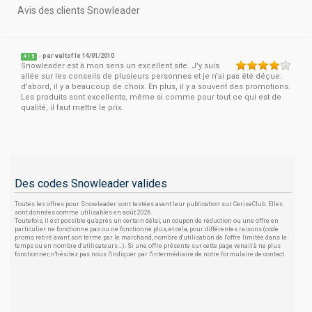
Avis des clients Snowleader
- par
valtof
le 14/01/2010
4
/
5
Snowleader est à mon sens un excellent site. J'y suis
allée sur les conseils de plusieurs personnes et je n'ai pas été déçue.
d'abord, il y a beaucoup de choix. En plus, il y a souvent des promotions.
Les produits sont excellents, même si comme pour tout ce qui est de
qualité, il faut mettre le prix.
Des codes Snowleader valides
Toutes les offres pour Snowleader sont testées avant leur publication sur CeriseClub. Elles
sont données comme utilisables en août 2026.
Toutefois, il est possible qu'après un certain délai, un coupon de réduction ou une offre en
particulier ne fonctionne pas ou ne fonctionne plus, et cela, pour différentes raisons (code
promo retiré avant son terme par le marchand, nombre d'utilisation de l'offre limitée dans le
temps ou en nombre d'utilisateurs...). Si une offre présente sur cette page venait à ne plus
fonctionner, n'hésitez pas nous l'indiquer par l'intermédiaire de notre formulaire de contact.