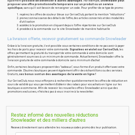
également
possible de bénéficier d'autres avantages
. Par exemple,
Snowleader peut
proposer une offre promotionnelle temporaire sur un produit ou un service
spécifique
, sans qu'il soit besoin de renseigner un code. Pour profiter de ce type de promo :
repérez les offres de couleur bleue sur CeriseClub, portant la mention "réductions"
prenez connaissance des détails de l'offre, des articles concernés et des modalités
d'utilisation
accédez à la promotion en cliquant depuis l'offre répertoriée sur CeriseClub
procédez à la commande sur le site Snowleader de manière habituelle
La livraison offerte, recevoir gratuitement sa commande Snowleader
Grâce à la livraison gratuite, il est possible sous certaines conditions de ne pas avoir à payer
les frais de ports pour recevoir votre commande.
Signalées en violet sur CeriseClub
, les
offres permettant la gratuité du transport de votre commande à votre domicile sont
généralement soumises à un minimum de commande. Actuellement, Snowleader offre la
livraison gratuite de votre commande à domicile sans minimum d'achat
Enfin, certaines boutiques proposent des "cadeaux", sous forme d'un produit offert avec votre
commande. D'autres boutiques peuvent également offrir des échantillons ou des services.
Gratuits,
ces bonus sont un des avantages de la vente en ligne !
Sur CeriseClub, nous nous efforçons à rechercher quotidiennement les offres de réduction en
cours de validité qui vous permettent d'obtenir des rabais pour vos achats en ligne sur les
boutiques e-commerce. Afin de recevoir les nouvelles offres Snowleader ainsi que des
promotions exclusives, n'hésitez pas à vous inscrire à la newsletter.
Restez informé des nouvelles réductions
Snowleader et des milliers d'autres
Recevez directement sans attendre les nouveaux codes promo dès leur publication.