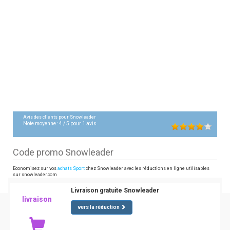
Avis des clients pour
Snowleader
Note moyenne :
4
/
5
pour
1
avis
Code promo Snowleader
Economisez sur vos
achats Sport
chez Snowleader avec les réductions en ligne utilisables
sur snowleader.com
Livraison gratuite Snowleader
livraison
vers la réduction