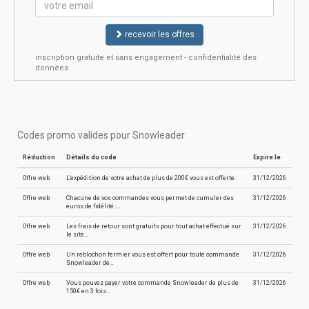
recevoir les offres
inscription gratuite et sans engagement - confidentialité des
données
Codes promo valides pour Snowleader
Réduction
Détails du code
Expire le
Offre web
L'expédition de votre achat de plus de 200€ vous est offerte.
31/12/2026
Offre web
Chacune de vos commandes vous permet de cumuler des
31/12/2026
euros de fidélité :…
Offre web
Les frais de retour sont gratuits pour tout achat effectué sur
31/12/2026
le site…
Offre web
Un reblochon fermier vous est offert pour toute commande
31/12/2026
Snowleader de…
Offre web
Vous pouvez payer votre commande Snowleader de plus de
31/12/2026
150€ en 3 fois…