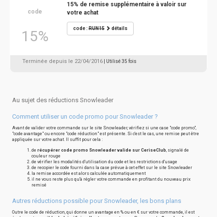
15% de remise supplémentaire à valoir sur
code
votre achat
code :
RUN15
détails
15%
Terminée depuis le 22/04/2016
| Utilisé 35 fois
Au sujet des réductions Snowleader
Comment utiliser un code promo pour Snowleader ?
Avant de valider votre commande sur le site Snowleader, vérifiez si une case "code promo",
"code avantage" ou encore "code réduction" est présente. Si c'est le cas, une remise peut être
appliquée sur votre achat. Il suffit pour cela :
de
récupérer code promo Snowleader valide sur CeriseClub
, signalé de
couleur rouge
de vérifier les modalités d'utilisation du code et les restrictions d'usage
de recopier le code fourni dans la case prévue à cet effet sur le site Snowleader
la remise accordée est alors calculée automatiquement
il ne vous reste plus qu'à régler votre commande en profitant du nouveau prix
remisé
Autres réductions possible pour Snowleader, les bons plans
Outre le code de réduction, qui donne un avantage en % ou en € sur votre commande, il est