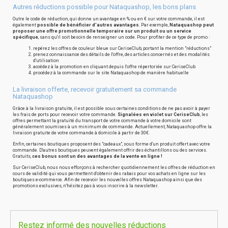
Autres réductions possible pour Nataquashop, les bons plans
Outre le code de réduction, qui donne un avantage en % ou en € sur votre commande, il est
également
possible de bénéficier d'autres avantages
. Par exemple,
Nataquashop peut
proposer une offre promotionnelle temporaire sur un produit ou un service
spécifique
, sans qu'il soit besoin de renseigner un code. Pour profiter de ce type de promo :
repérez les offres de couleur bleue sur CeriseClub, portant la mention "réductions"
prenez connaissance des détails de l'offre, des articles concernés et des modalités
d'utilisation
accédez à la promotion en cliquant depuis l'offre répertoriée sur CeriseClub
procédez à la commande sur le site Nataquashop de manière habituelle
La livraison offerte, recevoir gratuitement sa commande
Nataquashop
Grâce à la livraison gratuite, il est possible sous certaines conditions de ne pas avoir à payer
les frais de ports pour recevoir votre commande.
Signalées en violet sur CeriseClub
, les
offres permettant la gratuité du transport de votre commande à votre domicile sont
généralement soumises à un minimum de commande. Actuellement, Nataquashop offre la
livraison gratuite de votre commande à domicile à partir de 30€.
Enfin, certaines boutiques proposent des "cadeaux", sous forme d'un produit offert avec votre
commande. D'autres boutiques peuvent également offrir des échantillons ou des services.
Gratuits,
ces bonus sont un des avantages de la vente en ligne !
Sur CeriseClub, nous nous efforçons à rechercher quotidiennement les offres de réduction en
cours de validité qui vous permettent d'obtenir des rabais pour vos achats en ligne sur les
boutiques e-commerce. Afin de recevoir les nouvelles offres Nataquashop ainsi que des
promotions exclusives, n'hésitez pas à vous inscrire à la newsletter.
Restez informé des nouvelles réductions