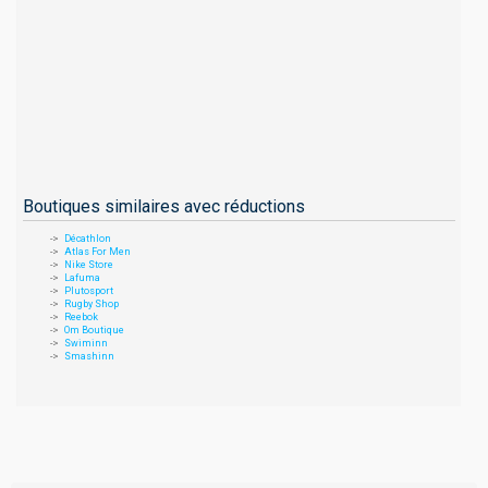
Boutiques similaires avec réductions
Décathlon
Atlas For Men
Nike Store
Lafuma
Plutosport
Rugby Shop
Reebok
Om Boutique
Swiminn
Smashinn