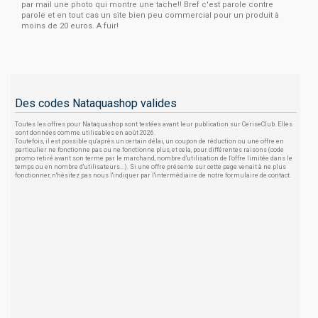
par mail une photo qui montre une tache!! Bref c'est parole contre
parole et en tout cas un site bien peu commercial pour un produit à
moins de 20 euros. A fuir!
Des codes Nataquashop valides
Toutes les offres pour Nataquashop sont testées avant leur publication sur CeriseClub. Elles
sont données comme utilisables en août 2026.
Toutefois, il est possible qu'après un certain délai, un coupon de réduction ou une offre en
particulier ne fonctionne pas ou ne fonctionne plus, et cela, pour différentes raisons (code
promo retiré avant son terme par le marchand, nombre d'utilisation de l'offre limitée dans le
temps ou en nombre d'utilisateurs...). Si une offre présente sur cette page venait à ne plus
fonctionner, n'hésitez pas nous l'indiquer par l'intermédiaire de notre formulaire de contact.