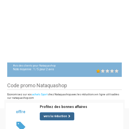
Avis des clients pour
Nataquashop
Note moyenne :
1
/
5
pour
2
avis
Code promo Nataquashop
Economisez sur vos
achats Sport
chez Nataquashop avec les réductions en ligne utilisables
sur nataquashop.com
Profitez des bonnes affaires
offre
vers la réduction