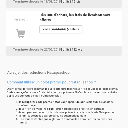
Terminée depuis le 19/09/2018
| Utilisé 16 fois
Dès 30€ d'achats, les frais de livraison sont
livraison
offerts
code :
OFFERTS
détails
Terminée depuis le 27/05/2018
| Utilisé 112 fois
Au sujet des réductions Nataquashop
Comment utiliser un code promo pour Nataquashop ?
Avant de valider votre commande sur le site Nataquashop, vérifiez si une case "code promo",
"code avantage" ou encore "code réduction" est présente. Si c'est le cas, une remise peut être
appliquée sur votre achat. Il suffit pour cela :
de
récupérer code promo Nataquashop valide sur CeriseClub
, signalé de
couleur rouge
de vérifier les modalités d'utilisation du code et les restrictions d'usage
de recopier le code fourni dans la case prévue à cet effet sur le site Nataquashop
la remise accordée est alors calculée automatiquement
il ne vous reste plus qu'à régler votre commande en profitant du nouveau prix
remisé