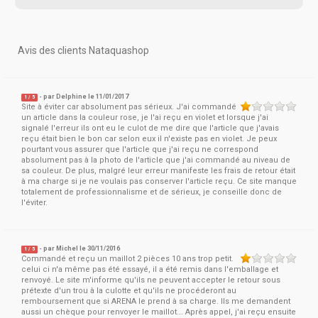
Avis des clients Nataquashop
- par
Delphine
le 11/01/2017
1
/
5
Site à éviter car absolument pas sérieux. J'ai commandé
un article dans la couleur rose, je l'ai reçu en violet et lorsque j'ai
signalé l'erreur ils ont eu le culot de me dire que l'article que j'avais
reçu était bien le bon car selon eux il n'existe pas en violet. Je peux
pourtant vous assurer que l'article que j'ai reçu ne correspond
absolument pas à la photo de l'article que j'ai commandé au niveau de
sa couleur. De plus, malgré leur erreur manifeste les frais de retour était
à ma charge si je ne voulais pas conserver l'article reçu. Ce site manque
totalement de professionnalisme et de sérieux, je conseille donc de
l'éviter.
- par
Michel
le 30/11/2016
1
/
5
Commandé et reçu un maillot 2 pièces 10 ans trop petit.
celui ci n'a même pas été essayé, il a été remis dans l'emballage et
renvoyé. Le site m'informe qu'ils ne peuvent accepter le retour sous
prétexte d'un trou à la culotte et qu'ils ne procéderont au
remboursement que si ARENA le prend à sa charge. Ils me demandent
aussi un chèque pour renvoyer le maillot... Après appel, j'ai reçu ensuite