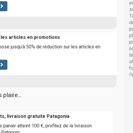
a
s
T
d
p
p
 les articles en promotions
p
ose jusqu'à 50% de réduction sur les articles en
n
t
o
f
l
plaire...
s, livraison gratuite Patagonia
 panier atteint 100 €, profitez de la livraison
e Patagoni