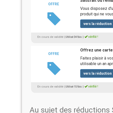
Satisfait ou rem
OFFRE
Vous disposez d'un
produit qui ne vou
vers la réduction
vérifié !
En cours de validité
| Utilisé 34 fois
|
Offrez une cart
OFFRE
Faites plaisir à v
utilisable un an ap
vers la réduction
vérifié !
En cours de validité
| Utilisé 15 fois
|
Au sujet des réductions