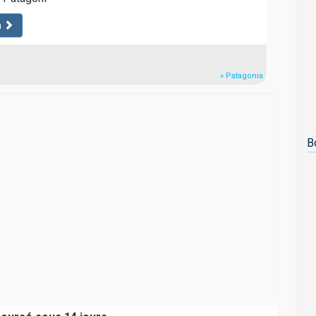
n
» Patagonia
B