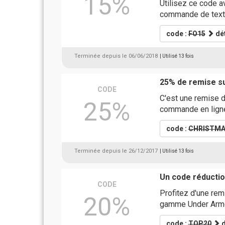
15%
Utilisez ce code a
commande de text
code :
FO15
dét
Terminée depuis le 06/06/2018
| Utilisé 13 fois
25% de remise su
CODE
C'est une remise 
25%
commande en lign
code :
CHRISTMA
Terminée depuis le 26/12/2017
| Utilisé 13 fois
Un code réductio
CODE
Profitez d'une rem
20%
gamme Under Arm
code :
TOP20
d