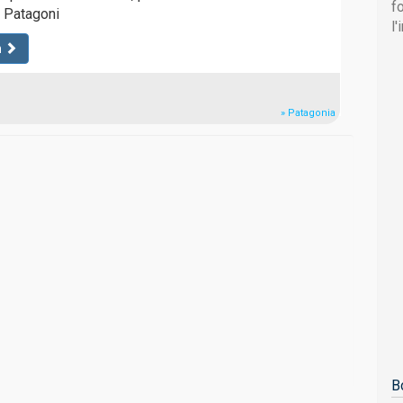
f
e Patagoni
l
n
» Patagonia
B