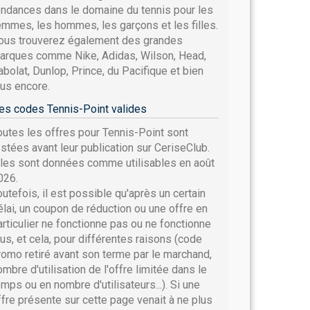
endances dans le domaine du tennis pour les
emmes, les hommes, les garçons et les filles.
ous trouverez également des grandes
arques comme Nike, Adidas, Wilson, Head,
abolat, Dunlop, Prince, du Pacifique et bien
lus encore.
es codes Tennis-Point valides
outes les offres pour Tennis-Point sont
estées avant leur publication sur CeriseClub.
lles sont données comme utilisables en août
026.
outefois, il est possible qu'après un certain
élai, un coupon de réduction ou une offre en
articulier ne fonctionne pas ou ne fonctionne
lus, et cela, pour différentes raisons (code
romo retiré avant son terme par le marchand,
ombre d'utilisation de l'offre limitée dans le
emps ou en nombre d'utilisateurs...). Si une
ffre présente sur cette page venait à ne plus