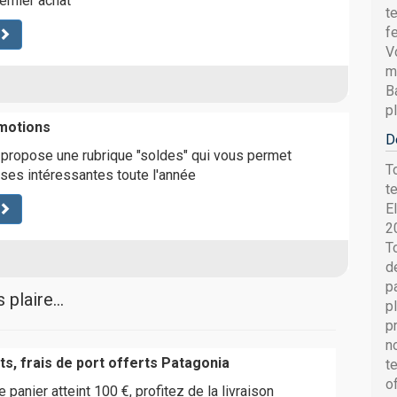
remier achat
t
f
V
m
B
p
motions
D
 propose une rubrique "soldes" qui vous permet
T
ises intéressantes toute l'année
t
E
2
T
d
p
plaire...
p
p
n
s, frais de port offerts Patagonia
t
o
 panier atteint 100 €, profitez de la livraison