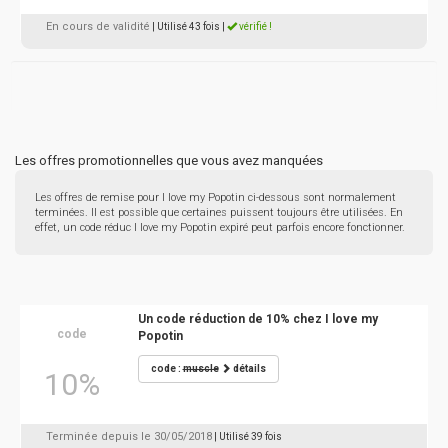
En cours de validité
| Utilisé 43 fois
|
vérifié !
Les offres promotionnelles que vous avez manquées
Les offres de remise pour I love my Popotin ci-dessous sont normalement
terminées. Il est possible que certaines puissent toujours être utilisées. En
effet, un code réduc I love my Popotin expiré peut parfois encore fonctionner.
Un code réduction de 10% chez I love my
code
Popotin
code :
muscle
détails
10%
Terminée depuis le 30/05/2018
| Utilisé 39 fois