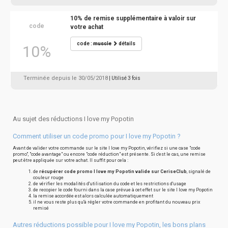
10% de remise supplémentaire à valoir sur
code
votre achat
code :
muscle
détails
10%
Terminée depuis le 30/05/2018
| Utilisé 3 fois
Au sujet des réductions I love my Popotin
Comment utiliser un code promo pour I love my Popotin ?
Avant de valider votre commande sur le site I love my Popotin, vérifiez si une case "code
promo", "code avantage" ou encore "code réduction" est présente. Si c'est le cas, une remise
peut être appliquée sur votre achat. Il suffit pour cela :
de
récupérer code promo I love my Popotin valide sur CeriseClub
, signalé de
couleur rouge
de vérifier les modalités d'utilisation du code et les restrictions d'usage
de recopier le code fourni dans la case prévue à cet effet sur le site I love my Popotin
la remise accordée est alors calculée automatiquement
il ne vous reste plus qu'à régler votre commande en profitant du nouveau prix
remisé
Autres réductions possible pour I love my Popotin, les bons plans