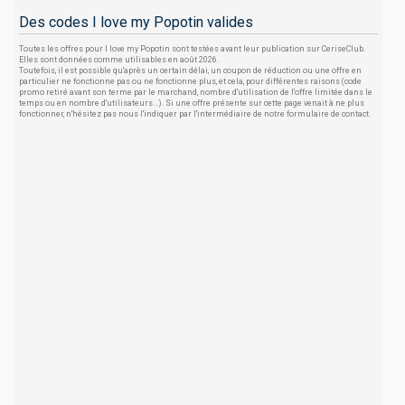
Des codes I love my Popotin valides
Toutes les offres pour I love my Popotin sont testées avant leur publication sur CeriseClub.
Elles sont données comme utilisables en août 2026.
Toutefois, il est possible qu'après un certain délai, un coupon de réduction ou une offre en
particulier ne fonctionne pas ou ne fonctionne plus, et cela, pour différentes raisons (code
promo retiré avant son terme par le marchand, nombre d'utilisation de l'offre limitée dans le
temps ou en nombre d'utilisateurs...). Si une offre présente sur cette page venait à ne plus
fonctionner, n'hésitez pas nous l'indiquer par l'intermédiaire de notre formulaire de contact.