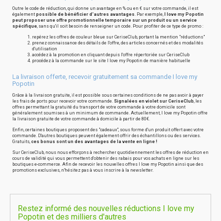
Outre le code de réduction, qui donne un avantage en % ou en € sur votre commande, il est
également
possible de bénéficier d'autres avantages
. Par exemple,
I love my Popotin
peut proposer une offre promotionnelle temporaire sur un produit ou un service
spécifique
, sans qu'il soit besoin de renseigner un code. Pour profiter de ce type de promo :
repérez les offres de couleur bleue sur CeriseClub, portant la mention "réductions"
prenez connaissance des détails de l'offre, des articles concernés et des modalités
d'utilisation
accédez à la promotion en cliquant depuis l'offre répertoriée sur CeriseClub
procédez à la commande sur le site I love my Popotin de manière habituelle
La livraison offerte, recevoir gratuitement sa commande I love my
Popotin
Grâce à la livraison gratuite, il est possible sous certaines conditions de ne pas avoir à payer
les frais de ports pour recevoir votre commande.
Signalées en violet sur CeriseClub
, les
offres permettant la gratuité du transport de votre commande à votre domicile sont
généralement soumises à un minimum de commande. Actuellement, I love my Popotin offre
la livraison gratuite de votre commande à domicile à partir de 80€.
Enfin, certaines boutiques proposent des "cadeaux", sous forme d'un produit offert avec votre
commande. D'autres boutiques peuvent également offrir des échantillons ou des services.
Gratuits,
ces bonus sont un des avantages de la vente en ligne !
Sur CeriseClub, nous nous efforçons à rechercher quotidiennement les offres de réduction en
cours de validité qui vous permettent d'obtenir des rabais pour vos achats en ligne sur les
boutiques e-commerce. Afin de recevoir les nouvelles offres I love my Popotin ainsi que des
promotions exclusives, n'hésitez pas à vous inscrire à la newsletter.
Restez informé des nouvelles réductions I love my
Popotin et des milliers d'autres