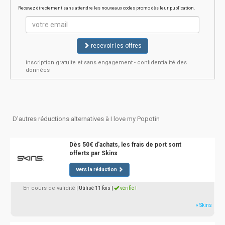
Recevez directement sans attendre les nouveaux codes promo dès leur publication.
recevoir les offres
inscription gratuite et sans engagement - confidentialité des
données
D'autres réductions alternatives à I love my Popotin
Dès 50€ d'achats, les frais de port sont
offerts par Skins
vers la réduction
En cours de validité
| Utilisé 11 fois
|
vérifié !
» Skins