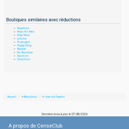
Boutiques similaires avec réductions
Décathlon
Atlas For Men
Nike Store
Lafuma
Plutosport
Rugby Shop
Reebok
Om Boutique
Swiminn
Smashinn
Accueil
»
Réductions
»
I love my Popotin
Dernière mise à jour le
07/08/2026
A propos de CeriseClub