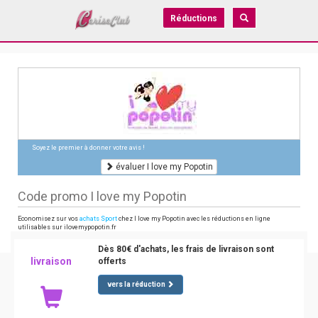
Réductions
Soyez le premier à donner votre avis !
évaluer I love my Popotin
Code promo I love my Popotin
Economisez sur vos
achats Sport
chez I love my Popotin avec les réductions en ligne
utilisables sur ilovemypopotin.fr
Dès 80€ d'achats, les frais de livraison sont
livraison
offerts
vers la réduction