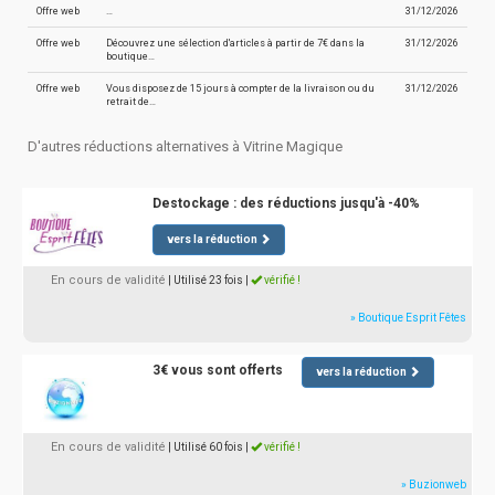
Offre web
…
31/12/2026
Offre web
Découvrez une sélection d'articles à partir de 7€ dans la
31/12/2026
boutique…
Offre web
Vous disposez de 15 jours à compter de la livraison ou du
31/12/2026
retrait de…
D'autres réductions alternatives à Vitrine Magique
Destockage : des réductions jusqu'à -40%
vers la réduction
En cours de validité
| Utilisé 23 fois
|
vérifié !
» Boutique Esprit Fêtes
3€ vous sont offerts
vers la réduction
En cours de validité
| Utilisé 60 fois
|
vérifié !
» Buzionweb