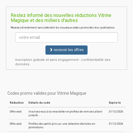
Restez informé des nouvelles réductions Vitrine
Magique et des milliers d'autres
Recevez directement sans attendre les nouveaux codes promo dès leur publication.
recevoir les offres
inscription gratuite et sans engagement - confidentialité des
données
Codes promo valides pour Vitrine Magique
Réduction
Détails du code
Expire le
Offre web
Inscrivez-vous à la newsletter et profitez de remises allant
31/12/2026
jusqu'à…
Offre web
Profitez des petits prix sur une sélection d'articles en
31/12/2026
promotions.