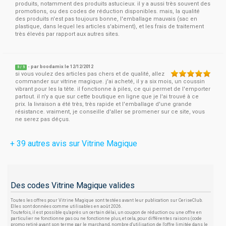
produits, notamment des produits astucieux. il y a aussi très souvent des
promotions, ou des codes de réduction disponibles. mais, la qualité
des produits n'est pas toujours bonne, l'emballage mauvais (sac en
plastique, dans lequel les articles s'abiment), et les frais de traitement
très élevés par rapport aux autres sites.
- par
boodamix
le 12/12/2012
5
/
5
si vous voulez des articles pas chers et de qualité, allez
commander sur vitrine magique. j'ai acheté, il y a six mois, un coussin
vibrant pour les la tête. il fonctionne à piles, ce qui permet de l'emporter
partout. il n'y a que sur cette boutique en ligne que je l'ai trouvé à ce
prix. la livraison a été très, très rapide et l'emballage d'une grande
résistance. vraiment, je conseille d'aller se promener sur ce site, vous
ne serez pas déçus.
+ 39 autres avis sur Vitrine Magique
Des codes Vitrine Magique valides
Toutes les offres pour Vitrine Magique sont testées avant leur publication sur CeriseClub.
Elles sont données comme utilisables en août 2026.
Toutefois, il est possible qu'après un certain délai, un coupon de réduction ou une offre en
particulier ne fonctionne pas ou ne fonctionne plus, et cela, pour différentes raisons (code
promo retiré avant son terme par le marchand, nombre d'utilisation de l'offre limitée dans le