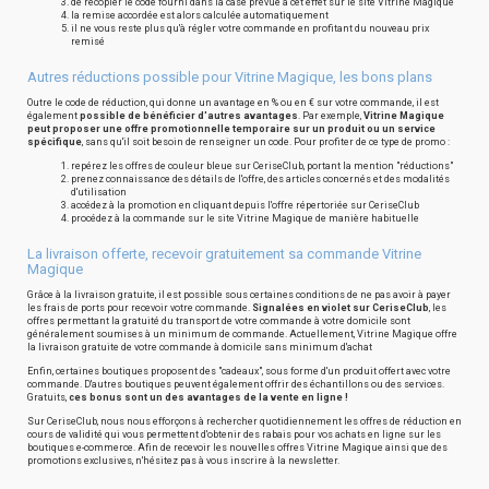
de recopier le code fourni dans la case prévue à cet effet sur le site Vitrine Magique
la remise accordée est alors calculée automatiquement
il ne vous reste plus qu'à régler votre commande en profitant du nouveau prix
remisé
Autres réductions possible pour Vitrine Magique, les bons plans
Outre le code de réduction, qui donne un avantage en % ou en € sur votre commande, il est
également
possible de bénéficier d'autres avantages
. Par exemple,
Vitrine Magique
peut proposer une offre promotionnelle temporaire sur un produit ou un service
spécifique
, sans qu'il soit besoin de renseigner un code. Pour profiter de ce type de promo :
repérez les offres de couleur bleue sur CeriseClub, portant la mention "réductions"
prenez connaissance des détails de l'offre, des articles concernés et des modalités
d'utilisation
accédez à la promotion en cliquant depuis l'offre répertoriée sur CeriseClub
procédez à la commande sur le site Vitrine Magique de manière habituelle
La livraison offerte, recevoir gratuitement sa commande Vitrine
Magique
Grâce à la livraison gratuite, il est possible sous certaines conditions de ne pas avoir à payer
les frais de ports pour recevoir votre commande.
Signalées en violet sur CeriseClub
, les
offres permettant la gratuité du transport de votre commande à votre domicile sont
généralement soumises à un minimum de commande. Actuellement, Vitrine Magique offre
la livraison gratuite de votre commande à domicile sans minimum d'achat
Enfin, certaines boutiques proposent des "cadeaux", sous forme d'un produit offert avec votre
commande. D'autres boutiques peuvent également offrir des échantillons ou des services.
Gratuits,
ces bonus sont un des avantages de la vente en ligne !
Sur CeriseClub, nous nous efforçons à rechercher quotidiennement les offres de réduction en
cours de validité qui vous permettent d'obtenir des rabais pour vos achats en ligne sur les
boutiques e-commerce. Afin de recevoir les nouvelles offres Vitrine Magique ainsi que des
promotions exclusives, n'hésitez pas à vous inscrire à la newsletter.