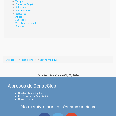
Temps L
Françoise Saget
Balsamik
Bleu Bonheur
Excedence
Afibel
3Suisses
WITT International
Bonprix
Accueil
»
Réductions
»
Vitrine Magique
Dernière mise à jour le
06/08/2026
A propos de CeriseClub
Nos Mentions légales
Politique de confidentialité
Nous contacter
Nous suivre sur les réseaux sociaux