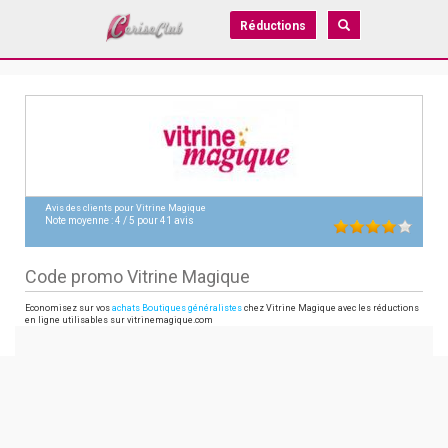
Réductions
Avis des clients pour
Vitrine Magique
Note moyenne :
4
/
5
pour
41
avis
Code promo Vitrine Magique
Economisez sur vos
achats Boutiques généralistes
chez Vitrine Magique avec les réductions
en ligne utilisables sur vitrinemagique.com