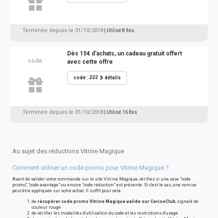
Terminée depuis le 31/10/2018
| Utilisé 8 fois
Dès 15€ d'achats, un cadeau gratuit offert
code
avec cette offre
code :
777
détails
Terminée depuis le 31/10/2018
| Utilisé 16 fois
Au sujet des réductions Vitrine Magique
Comment utiliser un code promo pour Vitrine Magique ?
Avant de valider votre commande sur le site Vitrine Magique, vérifiez si une case "code
promo", "code avantage" ou encore "code réduction" est présente. Si c'est le cas, une remise
peut être appliquée sur votre achat. Il suffit pour cela :
de
récupérer code promo Vitrine Magique valide sur CeriseClub
, signalé de
couleur rouge
de vérifier les modalités d'utilisation du code et les restrictions d'usage