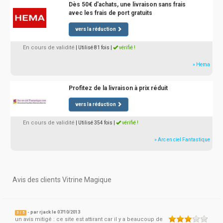
Dès 50€ d'achats, une livraison sans frais
avec les frais de port gratuits
vers la réduction
En cours de validité
| Utilisé 81 fois
|
vérifié !
» Hema
Profitez de la livraison à prix réduit
vers la réduction
En cours de validité
| Utilisé 354 fois
|
vérifié !
» Arc en ciel Fantastique
Avis des clients Vitrine Magique
- par
rjack
le 07/10/2013
3
/
5
un avis mitigé : ce site est attirant car il y a beaucoup de