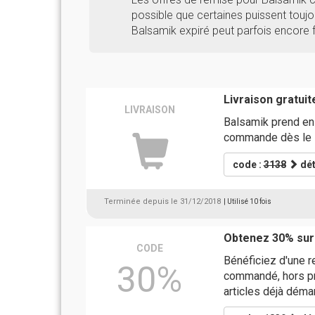
possible que certaines puissent toujou
Balsamik expiré peut parfois encore 
Livraison gratuit
LIVRAISON
Balsamik prend en c
commande dès le 
code :
3138
dét
Terminée depuis le 31/12/2018
| Utilisé 10 fois
Obtenez 30% sur
CODE
Bénéficiez d'une 
30%
commandé, hors prix
articles déjà déma