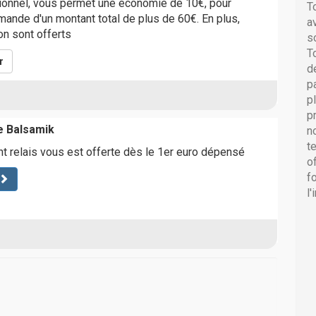
onnel, vous permet une économie de 10€, pour
T
nde d'un montant total de plus de 60€. En plus,
a
son sont offerts
s
T
r
d
p
p
p
e Balsamik
n
t
int relais vous est offerte dès le 1er euro dépensé
o
f
l