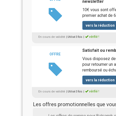
newsletter
10€ vous sont offe
premier achat de 6
vers la réduction
vérifié !
En cours de validité
| Utilisé 3 fois
|
Satisfait ou rem
OFFRE
Vous disposez de 3
pour retourner un a
remboursé ou éch
vers la réduction
vérifié !
En cours de validité
| Utilisé 3 fois
|
Les offres promotionnelles que vo
Les offres de remise pour Balsamik c