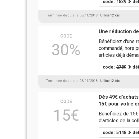
code :
1839
dét
Terminée depuis le 06/11/2018
| Utilisé 12 fois
Une réduction d
CODE
Bénéficiez d'une 
30%
commandé, hors prix
articles déjà déma
code :
2789
dét
Terminée depuis le 06/11/2018
| Utilisé 12 fois
Dès 49€ d'achats
CODE
15€ pour votre 
15€
Bénéficiez de 15€ 
d'articles de la co
code :
5148
dét