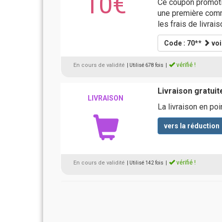
10€
Ce coupon promoti
une première comma
les frais de livrai
Code : 70**
voi
vérifié !
En cours de validité
| Utilisé 678 fois
|
Livraison gratuit
LIVRAISON
La livraison en po
vers la réduction
vérifié !
En cours de validité
| Utilisé 142 fois
|