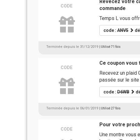
Revecez votre ca
CODE
commande
Temps L vous offre
code :
ANV5
dé
Terminée depuis le 31/12/2019
| Utilisé 71 fois
Ce coupon vous fa
CODE
Recevez un plaid 
passée sur le sit
code :
D6WB
dé
Terminée depuis le 06/01/2019
| Utilisé 27 fois
Pour votre proch
CODE
Une montre vous e