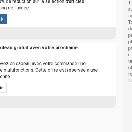
% de réduction sur la sélection d'articles
T
ong de l'année
a
s
T
d
p
p
deau gratuit avec votre prochaine
p
n
t
evez en cadeau avec votre commande une
o
ue multifonctions. Cette offre est réservée à une
f
sonne
l
ir