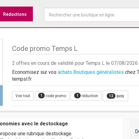
Réductions
Code promo Temps L
2 offres en cours de validité pour Temps L le 07/08/2026
Economisez sur vos
achats Boutiques généralistes
chez T
tempsl.fr
1
1
avis
Voir tout
code promo
réduction
12
conomies avec le destockage
D
propose une rubrique destockage.