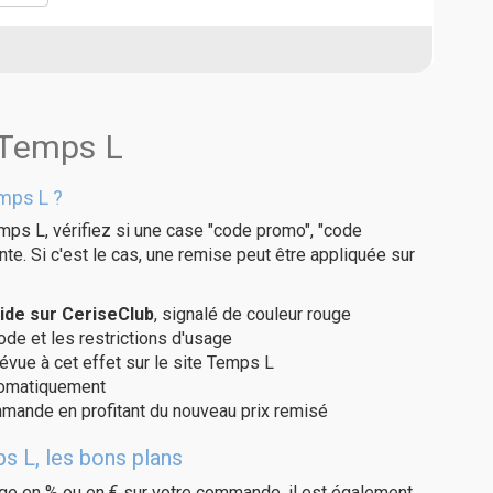
 Temps L
mps L ?
mps L, vérifiez si une case "code promo", "code
te. Si c'est le cas, une remise peut être appliquée sur
ide sur CeriseClub
, signalé de couleur rouge
code et les restrictions d'usage
évue à cet effet sur le site Temps L
utomatiquement
ommande en profitant du nouveau prix remisé
s L, les bons plans
age en % ou en € sur votre commande, il est également