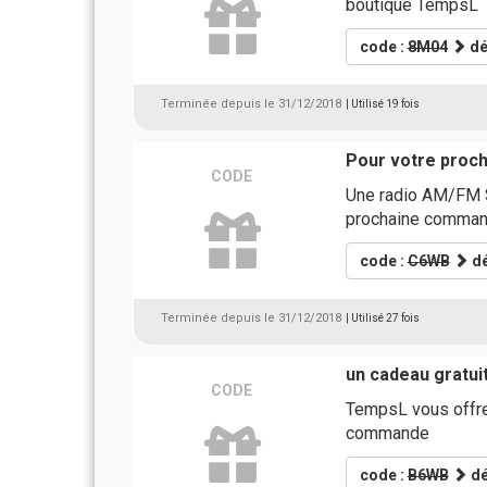
boutique TempsL
code :
8M04
dé
Terminée depuis le 31/12/2018
| Utilisé 19 fois
Pour votre proch
CODE
Une radio AM/FM S
prochaine comman
code :
C6WB
dé
Terminée depuis le 31/12/2018
| Utilisé 27 fois
un cadeau gratuit
CODE
TempsL vous offre 
commande
code :
B6WB
dé