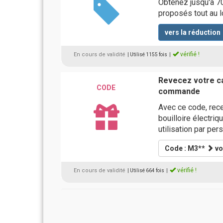
Obtenez jusqu'à 70
proposés tout au l
vers la réduction
vérifié !
En cours de validité
| Utilisé 1155 fois
|
Revecez votre ca
CODE
commande
Avec ce code, rec
bouilloire électriq
utilisation par per
Code : M3**
vo
vérifié !
En cours de validité
| Utilisé 664 fois
|