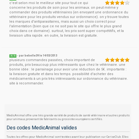
c'est selon moi le meilleur site pour tout ce qui
concerne les produits de soin pour les animaux. on peut même y
commander des produits vétérinaires (en envoyant une ordonnance du
vétérinaire pour les produits vendus sur ordonnance). on y trouve toutes
les marques d'antiparasitaires, mais aussi un choix correct pour
l'alimentation (bien que ce ne soit pas le site qui offre le plus grand
choix dans ce domaine). surtout, les prix sont super compétitifs, et la
livraison ultra rapide. en outre, la livraison est gratuite.
- par
bebelle39
le 14/03/2013
5
/
5
plusieurs commandes passées, choix important de
produits, prix beaucoup plus intéressants que chez le vétérinaire. une
bonne idée : le parrainage pour avoir une réduction de 5€. importante :
la livraison gratuite et dans les temps. possibilité d'acheter des
médicaments à un prix très intéressants sur ordonnance du vétérinaire.
site à recommander.
MedicAnimal offre une très grande variété de produits de santé vétérinaire et autres produits
pour animaux, provenant de fabricants ou grossistes européens certifiés.
Des codes MedicAnimal valides
Toutes les offres pour MedicAnimal sont testées avant leur publication sur CeriseClub. Elles