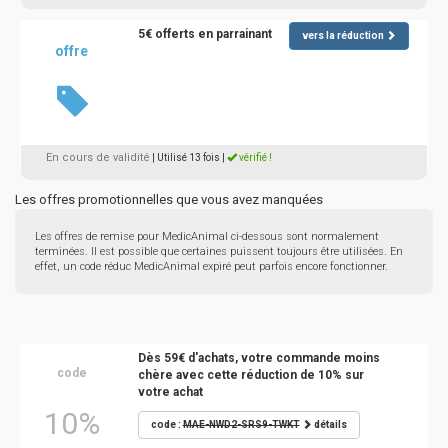
5€ offerts en parrainant
vers la réduction
offre
En cours de validité
| Utilisé 13 fois
|
vérifié !
Les offres promotionnelles que vous avez manquées
Les offres de remise pour MedicAnimal ci-dessous sont normalement
terminées. Il est possible que certaines puissent toujours être utilisées. En
effet, un code réduc MedicAnimal expiré peut parfois encore fonctionner.
Dès 59€ d'achats, votre commande moins
code
chère avec cette réduction de 10% sur
votre achat
10%
code :
MAE-NWD2-SRS9-TWKT
détails