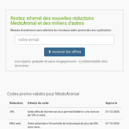
Restez informé des nouvelles réductions
MedicAnimal et des milliers d'autres
Recevez directement sans attendre les nouveaux codes promo dès leur publication.
recevoir les offres
inscription gratuite et sans engagement - confidentialité des
données
Codes promo valides pour MedicAnimal
Réduction
Détails du code
Expire le
10%
Cette offre de bienvenue vous permet d'obtenir une remise
31/12/2026
de 10% si votre…
Offre web
Votre achat dans l'ensemble de la boutique de plus de 29€
31/12/2026
vous sera…