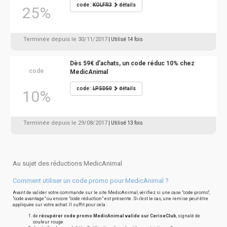
code :
KOLFR3
détails
25%
Terminée depuis le 30/11/2017
| Utilisé 14 fois
Dès 59€ d'achats, un code réduc 10% chez
code
MedicAnimal
code :
LPSD50
détails
10%
Terminée depuis le 29/08/2017
| Utilisé 13 fois
Au sujet des réductions MedicAnimal
Comment utiliser un code promo pour MedicAnimal ?
Avant de valider votre commande sur le site MedicAnimal, vérifiez si une case "code promo",
"code avantage" ou encore "code réduction" est présente. Si c'est le cas, une remise peut être
appliquée sur votre achat. Il suffit pour cela :
de
récupérer code promo MedicAnimal valide sur CeriseClub
, signalé de
couleur rouge