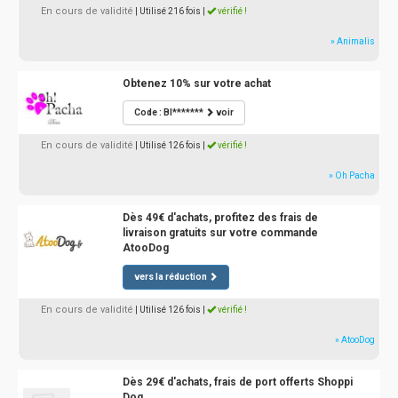
En cours de validité
| Utilisé 216 fois
|
vérifié !
» Animalis
Obtenez 10% sur votre achat
Code : BI*******
voir
En cours de validité
| Utilisé 126 fois
|
vérifié !
» Oh Pacha
Dès 49€ d'achats, profitez des frais de
livraison gratuits sur votre commande
AtooDog
vers la réduction
En cours de validité
| Utilisé 126 fois
|
vérifié !
» AtooDog
Dès 29€ d'achats, frais de port offerts Shoppi
Dog