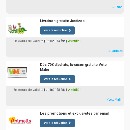
» Bitiba
Livraison gratuite Jardizoo
vers la réduction
En cours de validité
| Utilisé 174 fois
|
vérifié !
» Jardizoo
Dès 70€ d'achats, livraison gratuite Veto
Malin
vers la réduction
En cours de validité
| Utilisé 128 fois
|
vérifié !
» Veto Malin
Les promotions et exclusivités par email
vers la réduction