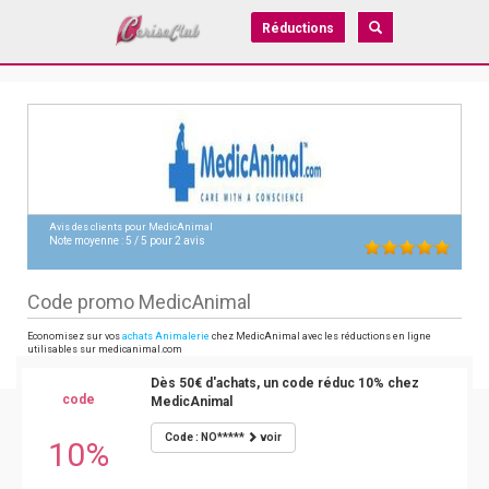
Réductions
Avis des clients pour
MedicAnimal
Note moyenne :
5
/
5
pour
2
avis
Code promo MedicAnimal
Economisez sur vos
achats Animalerie
chez MedicAnimal avec les réductions en ligne
utilisables sur medicanimal.com
Dès 50€ d'achats, un code réduc 10% chez
code
MedicAnimal
Code : NO*****
voir
10%