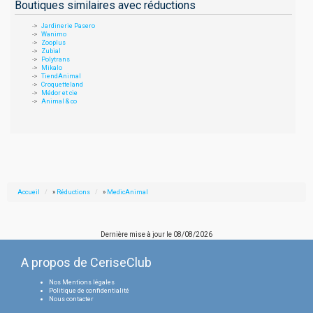
Boutiques similaires avec réductions
Jardinerie Pasero
Wanimo
Zooplus
Zubial
Polytrans
Mikalo
TiendAnimal
Croquetteland
Médor et cie
Animal & co
Accueil
»
Réductions
»
MedicAnimal
Dernière mise à jour le
08/08/2026
A propos de CeriseClub
Nos Mentions légales
Politique de confidentialité
Nous contacter