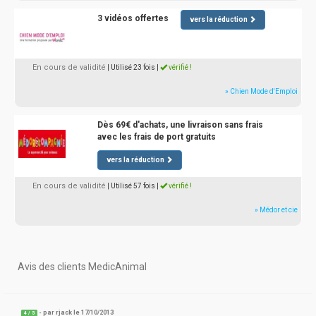
3 vidéos offertes
vers la réduction
En cours de validité
| Utilisé 23 fois
|
vérifié !
» Chien Mode d'Emploi
Dès 69€ d'achats, une livraison sans frais
avec les frais de port gratuits
vers la réduction
En cours de validité
| Utilisé 57 fois
|
vérifié !
» Médor et cie
Avis des clients MedicAnimal
- par
rjack
le 17/10/2013
4
/
5