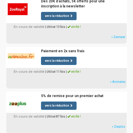
Dès 20€ d'achats, 5€ offerts pour une
inscription à la newsletter
vers la réduction
En cours de validité
| Utilisé 13 fois
|
vérifié !
» Zooroyal
Paiement en 2x sans frais
vers la réduction
En cours de validité
| Utilisé 11 fois
|
vérifié !
» Animaloo
5% de remise pour un premier achat
vers la réduction
En cours de validité
| Utilisé 87 fois
|
vérifié !
» Zooplus