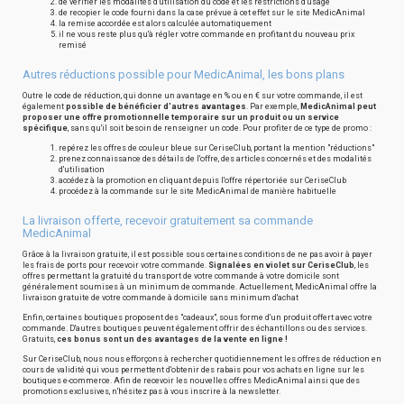
de vérifier les modalités d'utilisation du code et les restrictions d'usage
de recopier le code fourni dans la case prévue à cet effet sur le site MedicAnimal
la remise accordée est alors calculée automatiquement
il ne vous reste plus qu'à régler votre commande en profitant du nouveau prix
remisé
Autres réductions possible pour MedicAnimal, les bons plans
Outre le code de réduction, qui donne un avantage en % ou en € sur votre commande, il est
également
possible de bénéficier d'autres avantages
. Par exemple,
MedicAnimal peut
proposer une offre promotionnelle temporaire sur un produit ou un service
spécifique
, sans qu'il soit besoin de renseigner un code. Pour profiter de ce type de promo :
repérez les offres de couleur bleue sur CeriseClub, portant la mention "réductions"
prenez connaissance des détails de l'offre, des articles concernés et des modalités
d'utilisation
accédez à la promotion en cliquant depuis l'offre répertoriée sur CeriseClub
procédez à la commande sur le site MedicAnimal de manière habituelle
La livraison offerte, recevoir gratuitement sa commande
MedicAnimal
Grâce à la livraison gratuite, il est possible sous certaines conditions de ne pas avoir à payer
les frais de ports pour recevoir votre commande.
Signalées en violet sur CeriseClub
, les
offres permettant la gratuité du transport de votre commande à votre domicile sont
généralement soumises à un minimum de commande. Actuellement, MedicAnimal offre la
livraison gratuite de votre commande à domicile sans minimum d'achat
Enfin, certaines boutiques proposent des "cadeaux", sous forme d'un produit offert avec votre
commande. D'autres boutiques peuvent également offrir des échantillons ou des services.
Gratuits,
ces bonus sont un des avantages de la vente en ligne !
Sur CeriseClub, nous nous efforçons à rechercher quotidiennement les offres de réduction en
cours de validité qui vous permettent d'obtenir des rabais pour vos achats en ligne sur les
boutiques e-commerce. Afin de recevoir les nouvelles offres MedicAnimal ainsi que des
promotions exclusives, n'hésitez pas à vous inscrire à la newsletter.