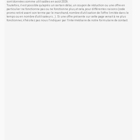
sont données comme utilisables en août 2026.
Toutefois, il est possible qu'après un certain délai, un coupon de réduction ou une offre en
particulier ne fonctionne pas ou ne fonctionne plus, et cela, pour différentes raisons (code
promo retiré avant son terme par le marchand, nombre d'utilisation de l'offre limitée dans le
temps ou en nombre d'utilisateurs...). Si une offre présente sur cette page venait à ne plus
fonctionner, n'hésitez pas nous l'indiquer par l'intermédiaire de notre formulaire de contact.