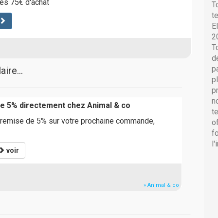
dès 75€ d'achat
T
t
E
2
T
d
p
ire...
p
p
n
de 5% directement chez Animal & co
t
 remise de 5% sur votre prochaine commande,
o
f
l
voir
» Animal & co