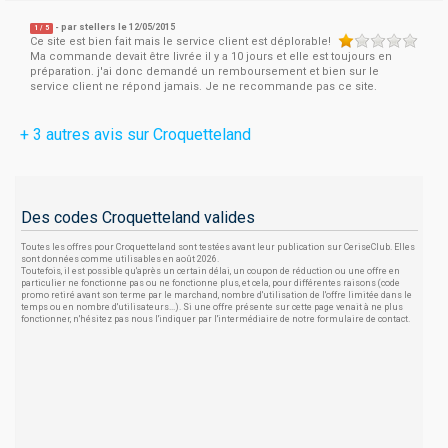
- par
stellers
le 12/05/2015
1
/
5
Ce site est bien fait mais le service client est déplorable!
Ma commande devait être livrée il y a 10 jours et elle est toujours en
préparation. j'ai donc demandé un remboursement et bien sur le
service client ne répond jamais. Je ne recommande pas ce site.
+ 3 autres avis sur Croquetteland
Des codes Croquetteland valides
Toutes les offres pour Croquetteland sont testées avant leur publication sur CeriseClub. Elles
sont données comme utilisables en août 2026.
Toutefois, il est possible qu'après un certain délai, un coupon de réduction ou une offre en
particulier ne fonctionne pas ou ne fonctionne plus, et cela, pour différentes raisons (code
promo retiré avant son terme par le marchand, nombre d'utilisation de l'offre limitée dans le
temps ou en nombre d'utilisateurs...). Si une offre présente sur cette page venait à ne plus
fonctionner, n'hésitez pas nous l'indiquer par l'intermédiaire de notre formulaire de contact.