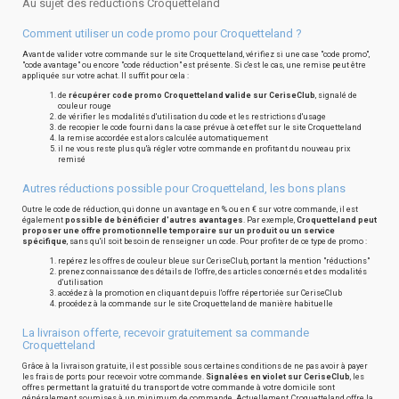
Au sujet des réductions Croquetteland
Comment utiliser un code promo pour Croquetteland ?
Avant de valider votre commande sur le site Croquetteland, vérifiez si une case "code promo",
"code avantage" ou encore "code réduction" est présente. Si c'est le cas, une remise peut être
appliquée sur votre achat. Il suffit pour cela :
de
récupérer code promo Croquetteland valide sur CeriseClub
, signalé de
couleur rouge
de vérifier les modalités d'utilisation du code et les restrictions d'usage
de recopier le code fourni dans la case prévue à cet effet sur le site Croquetteland
la remise accordée est alors calculée automatiquement
il ne vous reste plus qu'à régler votre commande en profitant du nouveau prix
remisé
Autres réductions possible pour Croquetteland, les bons plans
Outre le code de réduction, qui donne un avantage en % ou en € sur votre commande, il est
également
possible de bénéficier d'autres avantages
. Par exemple,
Croquetteland peut
proposer une offre promotionnelle temporaire sur un produit ou un service
spécifique
, sans qu'il soit besoin de renseigner un code. Pour profiter de ce type de promo :
repérez les offres de couleur bleue sur CeriseClub, portant la mention "réductions"
prenez connaissance des détails de l'offre, des articles concernés et des modalités
d'utilisation
accédez à la promotion en cliquant depuis l'offre répertoriée sur CeriseClub
procédez à la commande sur le site Croquetteland de manière habituelle
La livraison offerte, recevoir gratuitement sa commande
Croquetteland
Grâce à la livraison gratuite, il est possible sous certaines conditions de ne pas avoir à payer
les frais de ports pour recevoir votre commande.
Signalées en violet sur CeriseClub
, les
offres permettant la gratuité du transport de votre commande à votre domicile sont
généralement soumises à un minimum de commande. Actuellement, Croquetteland offre la