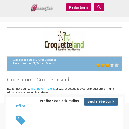
Réductions
Avis des clients pour
Croquetteland
Note moyenne :
3
/
5
pour
5
avis
Code promo Croquetteland
Economisez sur vos
achats Animalerie
chez Croquetteland avec les réductions en ligne
utilisables sur croquetteland.com
Profitez des prix malins
vers la réduction
offre