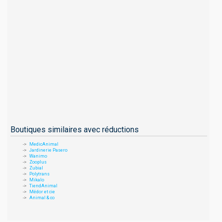
Boutiques similaires avec réductions
MedicAnimal
Jardinerie Pasero
Wanimo
Zooplus
Zubial
Polytrans
Mikalo
TiendAnimal
Médor et cie
Animal & co