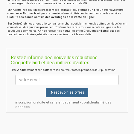
livraison gratuite de votre commande à domicile à partir de 29€.
Enfin, certaines boutiques proposent des "cadeaux", sous forme d'un produit offert avec votre
commande. D'autres boutiques peuvent également offrir des échantillons ou des services.
Gratuits,
ces bonus sont un des avantages de la vente en ligne !
Sur CeriseClub, nous nous efforçons à rechercher quotidiennement les offres de réduction en
cours de validité qui vous permettent d'obtenir des rabais pour vos achats en ligne sur les
boutiques e-commerce. Afin de recevoir les nouvelles offres Croquetteland ainsi que des
promotions exclusives, n'hésitez pas à vous inscrire à la newsletter.
Restez informé des nouvelles réductions
Croquetteland et des milliers d'autres
Recevez directement sans attendre les nouveaux codes promo dès leur publication.
recevoir les offres
inscription gratuite et sans engagement - confidentialité des
données