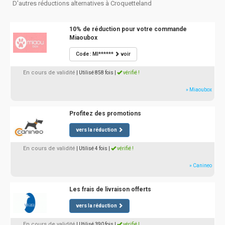
D'autres réductions alternatives à Croquetteland
10% de réduction pour votre commande
Miaoubox
Code : MI******
voir
En cours de validité
| Utilisé 858 fois
|
vérifié !
» Miaoubox
Profitez des promotions
vers la réduction
En cours de validité
| Utilisé 4 fois
|
vérifié !
» Canineo
Les frais de livraison offerts
vers la réduction
En cours de validité
| Utilisé 390 fois
|
vérifié !