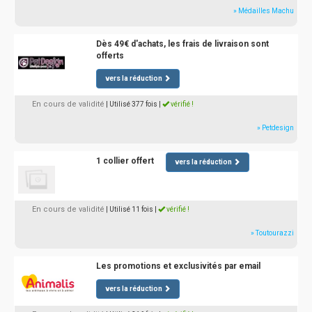
» Médailles Machu
Dès 49€ d'achats, les frais de livraison sont
offerts
vers la réduction
En cours de validité
| Utilisé 377 fois
|
vérifié !
» Petdesign
1 collier offert
vers la réduction
En cours de validité
| Utilisé 11 fois
|
vérifié !
» Toutourazzi
Les promotions et exclusivités par email
vers la réduction