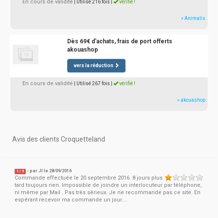
En cours de validité
| Utilisé 216 fois
|
vérifié !
» Animalis
Dès 69€ d'achats, frais de port offerts
akouashop
vers la réduction
En cours de validité
| Utilisé 267 fois
|
vérifié !
» akouashop
Avis des clients Croquetteland
- par
Jl
le 28/09/2016
1
/
5
Commande effectuée le 20 septembre 2016. 8 jours plus
tard toujours rien. Impossible de joindre un interlocuteur par téléphone,
ni même par Mail . Pas très sérieux. Je ne recommande pas ce site. En
espérant recevoir ma commande un jour....