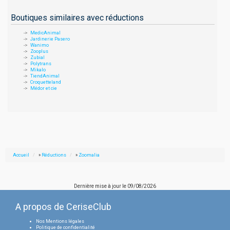
Boutiques similaires avec réductions
MedicAnimal
Jardinerie Pasero
Wanimo
Zooplus
Zubial
Polytrans
Mikalo
TiendAnimal
Croquetteland
Médor et cie
Accueil
»
Réductions
»
Zoomalia
Dernière mise à jour le
09/08/2026
A propos de CeriseClub
Nos Mentions légales
Politique de confidentialité