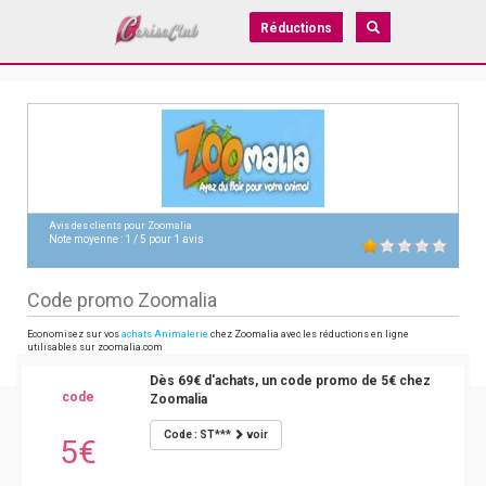
Réductions
Avis des clients pour
Zoomalia
Note moyenne :
1
/
5
pour
1
avis
Code promo Zoomalia
Economisez sur vos
achats Animalerie
chez Zoomalia avec les réductions en ligne
utilisables sur zoomalia.com
Dès 69€ d'achats, un code promo de 5€ chez
code
Zoomalia
Code : ST***
voir
5€