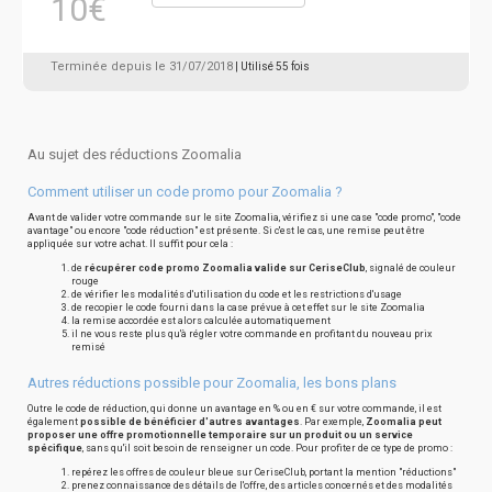
10€
Terminée depuis le 31/07/2018
| Utilisé 55 fois
Au sujet des réductions Zoomalia
Comment utiliser un code promo pour Zoomalia ?
Avant de valider votre commande sur le site Zoomalia, vérifiez si une case "code promo", "code
avantage" ou encore "code réduction" est présente. Si c'est le cas, une remise peut être
appliquée sur votre achat. Il suffit pour cela :
de
récupérer code promo Zoomalia valide sur CeriseClub
, signalé de couleur
rouge
de vérifier les modalités d'utilisation du code et les restrictions d'usage
de recopier le code fourni dans la case prévue à cet effet sur le site Zoomalia
la remise accordée est alors calculée automatiquement
il ne vous reste plus qu'à régler votre commande en profitant du nouveau prix
remisé
Autres réductions possible pour Zoomalia, les bons plans
Outre le code de réduction, qui donne un avantage en % ou en € sur votre commande, il est
également
possible de bénéficier d'autres avantages
. Par exemple,
Zoomalia peut
proposer une offre promotionnelle temporaire sur un produit ou un service
spécifique
, sans qu'il soit besoin de renseigner un code. Pour profiter de ce type de promo :
repérez les offres de couleur bleue sur CeriseClub, portant la mention "réductions"
prenez connaissance des détails de l'offre, des articles concernés et des modalités