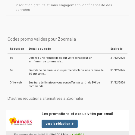
inscription gratuite et sans engagement - confidentialité des
données
Codes promo valides pour Zoomalia
Réduction
Détails du code
Expire le
5€
Obtenez une remise de 5€ sur votre achat pour un
31/12/2026
minimum de commande…
5€
Ce code de bienvenue vous permet d'obtenir une remise de
31/12/2026
5€ sur votre…
Offre web
Les frais de livraison vous sont offerts à partir de 39€ de
31/12/2026
commande…
D'autres réductions alternatives à Zoomalia
Les promotions et exclusivités par email
vers la réduction
En cours de validité
| Utilisé 216 fois
|
vérifié !