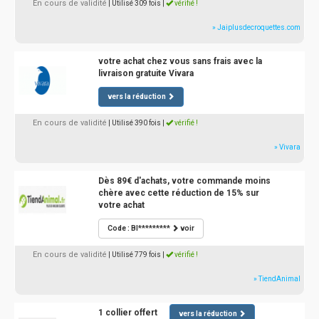
En cours de validité
| Utilisé 309 fois
|
vérifié !
» Jaiplusdecroquettes.com
votre achat chez vous sans frais avec la
livraison gratuite Vivara
vers la réduction
En cours de validité
| Utilisé 390 fois
|
vérifié !
» Vivara
Dès 89€ d'achats, votre commande moins
chère avec cette réduction de 15% sur
votre achat
Code : BI*********
voir
En cours de validité
| Utilisé 779 fois
|
vérifié !
» TiendAnimal
1 collier offert
vers la réduction