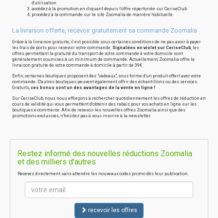
d'utilisation
accédez à la promotion en cliquant depuis l'offre répertoriée sur CeriseClub
procédez à la commande sur le site Zoomalia de manière habituelle
La livraison offerte, recevoir gratuitement sa commande Zoomalia
Grâce à la livraison gratuite, il est possible sous certaines conditions de ne pas avoir à payer
les frais de ports pour recevoir votre commande.
Signalées en violet sur CeriseClub
, les
offres permettant la gratuité du transport de votre commande à votre domicile sont
généralement soumises à un minimum de commande. Actuellement, Zoomalia offre la
livraison gratuite de votre commande à domicile à partir de 39€.
Enfin, certaines boutiques proposent des "cadeaux", sous forme d'un produit offert avec votre
commande. D'autres boutiques peuvent également offrir des échantillons ou des services.
Gratuits,
ces bonus sont un des avantages de la vente en ligne !
Sur CeriseClub, nous nous efforçons à rechercher quotidiennement les offres de réduction en
cours de validité qui vous permettent d'obtenir des rabais pour vos achats en ligne sur les
boutiques e-commerce. Afin de recevoir les nouvelles offres Zoomalia ainsi que des
promotions exclusives, n'hésitez pas à vous inscrire à la newsletter.
Restez informé des nouvelles réductions Zoomalia
et des milliers d'autres
Recevez directement sans attendre les nouveaux codes promo dès leur publication.
recevoir les offres