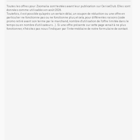
Toutes les offres pour Zoomalia sont testées avant leur publication sur CeriseClub. Elles sont
données comme utilisables en août 2026.
Toutefois, il est possible qu'après un certain délai, un coupon de réduction ou une offre en
particulier ne fonctionne pas ou ne fonctionne plus, et cela, pour différentes raisons (code
promo retiré avant son terme par le marchand, nombre d'utilisation de l'offre limitée dans le
temps ou en nombre d'utilisateurs...). Si une offre présente sur cette page venait à ne plus
fonctionner, n'hésitez pas nous l'indiquer par l'intermédiaire de notre formulaire de contact.