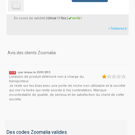
En cours de validité
| Utilisé 11 fois
|
vérifié !
» Toutourazzi
Avis des clients Zoomalia
- par
leleux
le 22/01/2015
1
/
5
Livraison de produit détérioré non à charge du
transporteur.
Je reste sur les bras avec une porte de niche non utilisable et la société
qui me l'a livrée qui reste sourde à ma contestation. Manque
incontestable de qualité, de sérieux et de satisfaction du client de cette
sociéte.
Des codes Zoomalia valides