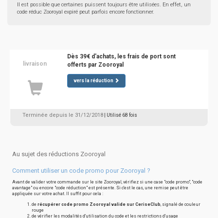
Il est possible que certaines puissent toujours être utilisées. En effet, un
code réduc Zooroyal expiré peut parfois encore fonctionner.
Dès 39€ d'achats, les frais de port sont
livraison
offerts par Zooroyal
vers la réduction
Terminée depuis le 31/12/2018
| Utilisé 68 fois
Au sujet des réductions Zooroyal
Comment utiliser un code promo pour Zooroyal ?
Avant de valider votre commande sur le site Zooroyal, vérifiez si une case "code promo", "code
avantage" ou encore "code réduction" est présente. Si c'est le cas, une remise peut être
appliquée sur votre achat. Il suffit pour cela :
de
récupérer code promo Zooroyal valide sur CeriseClub
, signalé de couleur
rouge
de vérifier les modalités d'utilisation du code et les restrictions d'usage