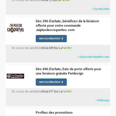
En cours de validité
| Utilisé 12 fois
|
vérifié !
» Du coté chien
Dès 29€ d'achats, bénéficez de la livraison
offerte pour votre commande
Jaiplusdecroquettes.com
vers la réduction
En cours de validité
| Utilisé 309 fois
|
vérifié !
» Jaiplusdecroquettes.com
Dès 49€ d'achats, frais de ports offerts pour
une livraison gratuite Petdesign
vers la réduction
En cours de validité
| Utilisé 377 fois
|
vérifié !
» Petdesign
Profitez des promotions