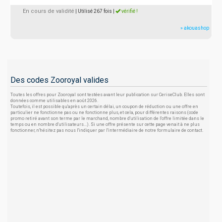
En cours de validité
| Utilisé 267 fois
|
vérifié !
» akouashop
Des codes Zooroyal valides
Toutes les offres pour Zooroyal sont testées avant leur publication sur CeriseClub. Elles sont
données comme utilisables en août 2026.
Toutefois, il est possible qu'après un certain délai, un coupon de réduction ou une offre en
particulier ne fonctionne pas ou ne fonctionne plus, et cela, pour différentes raisons (code
promo retiré avant son terme par le marchand, nombre d'utilisation de l'offre limitée dans le
temps ou en nombre d'utilisateurs...). Si une offre présente sur cette page venait à ne plus
fonctionner, n'hésitez pas nous l'indiquer par l'intermédiaire de notre formulaire de contact.