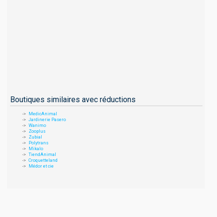
Boutiques similaires avec réductions
MedicAnimal
Jardinerie Pasero
Wanimo
Zooplus
Zubial
Polytrans
Mikalo
TiendAnimal
Croquetteland
Médor et cie