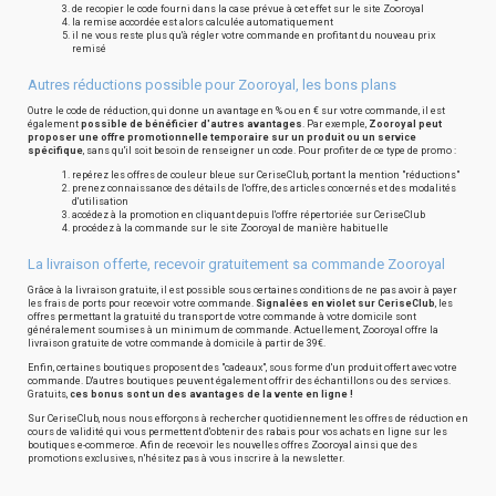
de recopier le code fourni dans la case prévue à cet effet sur le site Zooroyal
la remise accordée est alors calculée automatiquement
il ne vous reste plus qu'à régler votre commande en profitant du nouveau prix
remisé
Autres réductions possible pour Zooroyal, les bons plans
Outre le code de réduction, qui donne un avantage en % ou en € sur votre commande, il est
également
possible de bénéficier d'autres avantages
. Par exemple,
Zooroyal peut
proposer une offre promotionnelle temporaire sur un produit ou un service
spécifique
, sans qu'il soit besoin de renseigner un code. Pour profiter de ce type de promo :
repérez les offres de couleur bleue sur CeriseClub, portant la mention "réductions"
prenez connaissance des détails de l'offre, des articles concernés et des modalités
d'utilisation
accédez à la promotion en cliquant depuis l'offre répertoriée sur CeriseClub
procédez à la commande sur le site Zooroyal de manière habituelle
La livraison offerte, recevoir gratuitement sa commande Zooroyal
Grâce à la livraison gratuite, il est possible sous certaines conditions de ne pas avoir à payer
les frais de ports pour recevoir votre commande.
Signalées en violet sur CeriseClub
, les
offres permettant la gratuité du transport de votre commande à votre domicile sont
généralement soumises à un minimum de commande. Actuellement, Zooroyal offre la
livraison gratuite de votre commande à domicile à partir de 39€.
Enfin, certaines boutiques proposent des "cadeaux", sous forme d'un produit offert avec votre
commande. D'autres boutiques peuvent également offrir des échantillons ou des services.
Gratuits,
ces bonus sont un des avantages de la vente en ligne !
Sur CeriseClub, nous nous efforçons à rechercher quotidiennement les offres de réduction en
cours de validité qui vous permettent d'obtenir des rabais pour vos achats en ligne sur les
boutiques e-commerce. Afin de recevoir les nouvelles offres Zooroyal ainsi que des
promotions exclusives, n'hésitez pas à vous inscrire à la newsletter.