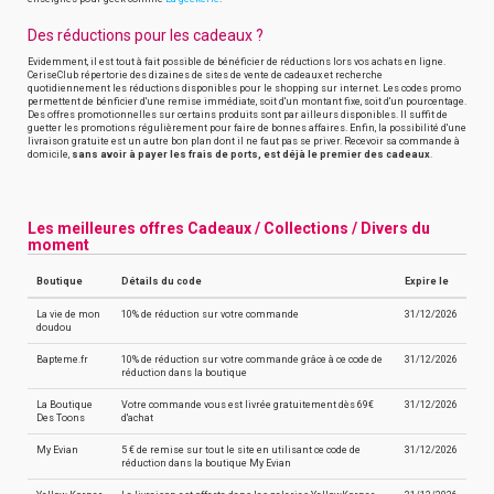
Des réductions pour les cadeaux ?
Evidemment, il est tout à fait possible de bénéficier de réductions lors vos achats en ligne.
CeriseClub répertorie des dizaines de sites de vente de cadeaux et recherche
quotidiennement les réductions disponibles pour le shopping sur internet. Les codes promo
permettent de bénficier d'une remise immédiate, soit d'un montant fixe, soit d'un pourcentage.
Des offres promotionnelles sur certains produits sont par ailleurs disponibles. Il suffit de
guetter les promotions régulièrement pour faire de bonnes affaires. Enfin, la possibilité d'une
livraison gratuite est un autre bon plan dont il ne faut pas se priver. Recevoir sa commande à
domicile,
sans avoir à payer les frais de ports, est déjà le premier des cadeaux
.
Les meilleures offres Cadeaux / Collections / Divers du
moment
Boutique
Détails du code
Expire le
La vie de mon
10% de réduction sur votre commande
31/12/2026
doudou
Bapteme.fr
10% de réduction sur votre commande grâce à ce code de
31/12/2026
réduction dans la boutique
La Boutique
Votre commande vous est livrée gratuitement dès 69€
31/12/2026
Des Toons
d'achat
My Evian
5 € de remise sur tout le site en utilisant ce code de
31/12/2026
réduction dans la boutique My Evian