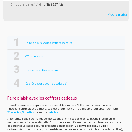
En cours de validité
| Utilisé 257 fois
» Yoursurprise
Faire plaisir avec les coffrets cadeaux
Offrir un cadeau
Trouver des idées cadeaux
Des réductions pour les cadeaux ?
Faire plaisir avec les coffrets cadeaux
Les coffrets cadeaux apparaissent au début des années 2000 et connaissent un essor
important en quelques années. Les leaders du secteur 10 ans après leur apparition sont
Wonderbox
,
Smartbox
ou encore
Dakotabox
.
A l'origine, il s'agit d'offres de services, dont le principe est le suivant. Une prestation est
vendue sous la forme matérielle d'un coffret cadeau. Celui-ci contient un livret explicatif et un
bon ou chèque cadeau pour la prestation en question.
Le coffret cadeau ou box
cadeau
séduit pour son originalité et devient un cadeau tendance à offrir (ou se faire offrir),