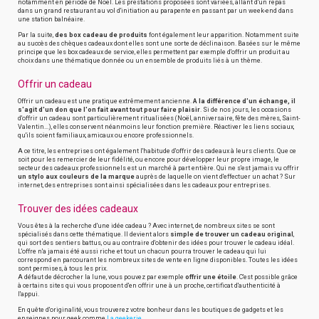
notamment en période de Noël. Les prestations proposées sont variées, allant d'un repas
dans un grand restaurant au vol d'initiation au parapente en passant par un week-end dans
une station balnéaire.
Par la suite,
des box cadeau de produits
font également leur apparition. Notamment suite
au succès des chèques cadeaux dont elles sont une sorte de déclinaison. Basées sur le même
principe que les box cadeaux de service, elles permettent par exemple d'offrir un produit au
choix dans une thématique donnée ou un ensemble de produits liés à un thème.
Offrir un cadeau
Offrir un cadeau est une pratique extrêmement ancienne.
A la différence d'un échange, il
s'agit d'un don que l'on fait avant tout pour faire plaisir
. Si de nos jours, les occasions
d'offrir un cadeau sont particulièrement ritualisées (Noël, anniversaire, fête des mères, Saint-
Valentin...), elles conservent néanmoins leur fonction première. Réactiver les liens sociaux,
qu'ils soient familiaux, amicaux ou encore professionnels.
A ce titre, les entreprises ont également l'habitude d'offrir des cadeaux à leurs clients. Que ce
soit pour les remercier de leur fidélité, ou encore pour développer leur propre image, le
secteur des cadeaux professionnels est un marché à part entière. Qui ne s'est jamais vu offrir
un stylo aux couleurs de la marque
auprès de laquelle on vient d'effectuer un achat ? Sur
internet, des entreprises sont ainsi spécialisées dans les cadeaux pour entreprises.
Trouver des idées cadeaux
Vous êtes à la recherche d'une idée cadeau ? Avec internet, de nombreux sites se sont
spécialisés dans cette thématique. Il devient alors
simple de trouver un cadeau original
,
qui sort des sentiers battus, ou au contraire d'obtenir des idées pour trouver le cadeau idéal.
L'offre n'a jamais été aussi riche et tout un chacun pourra trouver le cadeau qui lui
correspond en parcourant les nombreux sites de vente en ligne disponibles. Toutes les idées
sont permises, à tous les prix.
A défaut de décrocher la lune, vous pouvez par exemple
offrir une étoile
. C'est possible grâce
à certains sites qui vous proposent d'en offrir une à un proche, certificat d'authenticité à
l'appui.
En quête d'originalité, vous trouverez votre bonheur dans les boutiques de gadgets et les
enseignes pour geek comme
La geekerie
.