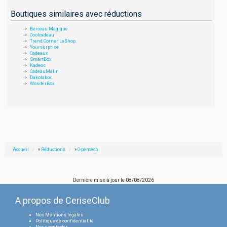
Boutiques similaires avec réductions
Berceau Magique
Coolcadeau
Trend Corner LeShop
Yoursurprise
Cadeaux
SmartBox
Kadeos
CadeauMalin
Dakotabox
WonderBox
Accueil
»
Réductions
»
O-pentech
Dernière mise à jour le
08/08/2026
A propos de CeriseClub
Nos Mentions légales
Politique de confidentialité