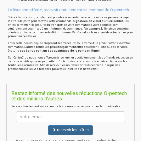
La livraison offerte, recevoir gratuitement sa commande O-pentech
Grâce à la livraison gratuite, il est possible sous certaines conditions de ne pas avoir à payer
les frais de ports pour recevoir votre commande.
Signalées en violet sur CeriseClub
, les
offres permettant la gratuité du transport de votre commande à votre domicile sont
généralement soumises à un minimum de commande. Par exemple, la livraison peut être
offerte pour toute commande de 49€ minimum. Vérifiez alors le montant de votre panier pour
pouvoir en bénéficier.
Enfin, certaines boutiques proposent des "cadeaux", sous forme d'un produit offert avec votre
commande. D'autres boutiques peuvent également offrir des échantillons ou des services.
Gratuits,
ces bonus sont un des avantages de la vente en ligne !
Sur CeriseClub, nous nous efforçons à rechercher quotidiennement les offres de réduction en
cours de validité qui vous permettent d'obtenir des rabais pour vos achats en ligne sur les
boutiques e-commerce. Afin de recevoir les nouvelles offres O-pentech ainsi que des
promotions exclusives, n'hésitez pas à vous inscrire à la newsletter.
Restez informé des nouvelles réductions O-pentech
et des milliers d'autres
Recevez directement sans attendre les nouveaux codes promo dès leur publication.
recevoir les offres
inscription gratuite et sans engagement - confidentialité des