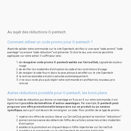
Au sujet des réductions O-pentech
Comment utiliser un code promo pour O-pentech ?
Avant de valider votre commande sur le site O-pentech, vérifiez si une case "code promo", "code
avantage" ou encore "code réduction" est présente. Si c'est le cas, une remise peut être
appliquée sur votre achat. Il suffit pour cela :
de
récupérer code promo O-pentech valide sur CeriseClub
, signalé de couleur
rouge
de vérifier les modalités d'utilisation du code et les restrictions d'usage
de recopier le code fourni dans la case prévue à cet effet sur le site O-pentech
la remise accordée est alors calculée automatiquement
il ne vous reste plus qu'à régler votre commande en profitant du nouveau prix
remisé
Autres réductions possible pour O-pentech, les bons plans
Outre le code de réduction, qui donne un avantage en % ou en € sur votre commande, il est
également
possible de bénéficier d'autres avantages
. Par exemple,
O-pentech peut
proposer une offre promotionnelle temporaire sur un produit ou un service
spécifique
, sans qu'il soit besoin de renseigner un code. Pour profiter de ce type de promo :
repérez les offres de couleur bleue sur CeriseClub, portant la mention "réductions"
prenez connaissance des détails de l'offre, des articles concernés et des modalités
d'utilisation
accédez à la promotion en cliquant depuis l'offre répertoriée sur CeriseClub
procédez à la commande sur le site O-pentech de manière habituelle