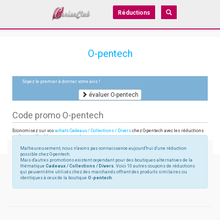
Réductions
O-pentech
Soyez le premier à donner votre avis !
évaluer O-pentech
Code promo O-pentech
Economisez sur vos
achats Cadeaux / Collections / Divers
chez O-pentech avec les réductions
en ligne utilisables sur o-pentech.com
Malheureusement, nous n'avons pas connaissance aujourd'hui d'une réduction
possible chez O-pentech.
Mais d'autres promotions existent cependant pour des boutiques alternatives de la
thématique
Cadeaux / Collections / Divers
. Voici 10 autres coupons de réductions
qui peuvent être utilisés chez des marchands offrant des produits similaires ou
identiques à ceux de la boutique
O-pentech
.