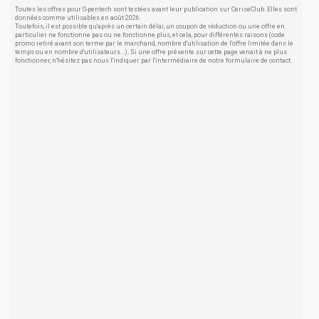
Toutes les offres pour O-pentech sont testées avant leur publication sur CeriseClub. Elles sont
données comme utilisables en août 2026.
Toutefois, il est possible qu'après un certain délai, un coupon de réduction ou une offre en
particulier ne fonctionne pas ou ne fonctionne plus, et cela, pour différentes raisons (code
promo retiré avant son terme par le marchand, nombre d'utilisation de l'offre limitée dans le
temps ou en nombre d'utilisateurs...). Si une offre présente sur cette page venait à ne plus
fonctionner, n'hésitez pas nous l'indiquer par l'intermédiaire de notre formulaire de contact.