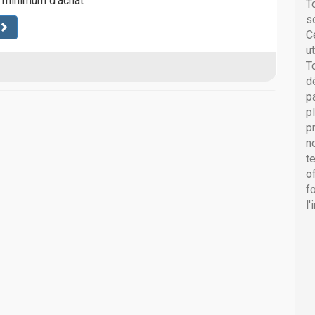
s minimum d'achat
T
s
C
u
T
d
p
p
p
n
t
o
f
l