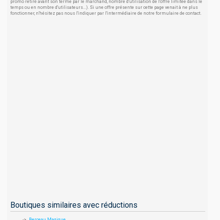
promo retiré avant son terme par le marchand, nombre d'utilisation de l'offre limitée dans le
temps ou en nombre d'utilisateurs...). Si une offre présente sur cette page venait à ne plus
fonctionner, n'hésitez pas nous l'indiquer par l'intermédiaire de notre formulaire de contact.
Boutiques similaires avec réductions
Berceau Magique