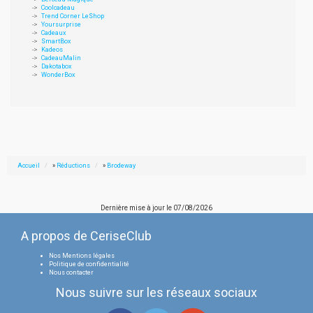
Coolcadeau
Trend Corner LeShop
Yoursurprise
Cadeaux
SmartBox
Kadeos
CadeauMalin
Dakotabox
WonderBox
Accueil
»
Réductions
»
Brodeway
Dernière mise à jour le
07/08/2026
A propos de CeriseClub
Nos Mentions légales
Politique de confidentialité
Nous contacter
Nous suivre sur les réseaux sociaux