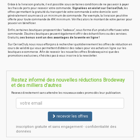
Grâce à la livraison gratuite, il est possible sous certaines conditions de ne pas avoir à payer
les frais de ports pour recevoir votre commande.
Signalées en violet sur CeriseClub
, les
offres permettant la gratuité du transport de votre commande à votre domicile sont
généralement soumises à un minimum de commande. Par exemple, la livraison peut être
offerte pour toute commande de 49€ minimum. Vérifiez alors le montant de votre panier pour
pouvoir en bénéficier.
Enfin, certaines boutiques proposent des "cadeaux", sous forme d'un produit offert avec votre
commande. D'autres boutiques peuvent également offrir des échantillons ou des services.
Gratuits,
ces bonus sont un des avantages de la vente en ligne !
Sur CeriseClub, nous nous efforçons à rechercher quotidiennement les offres de réduction en
cours de validité qui vous permettent d'obtenir des rabais pour vos achats en ligne sur les
boutiques e-commerce. Afin de recevoir les nouvelles offres Brodeway ainsi que des
promotions exclusives, n'hésitez pas à vous inscrire à la newsletter.
Restez informé des nouvelles réductions Brodeway
et des milliers d'autres
Recevez directement sans attendre les nouveaux codes promo dès leur publication.
recevoir les offres
inscription gratuite et sans engagement - confidentialité des
données