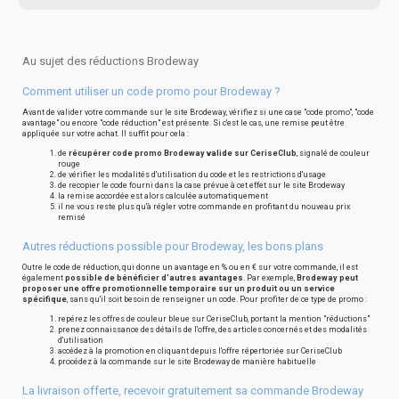
Au sujet des réductions Brodeway
Comment utiliser un code promo pour Brodeway ?
Avant de valider votre commande sur le site Brodeway, vérifiez si une case "code promo", "code
avantage" ou encore "code réduction" est présente. Si c'est le cas, une remise peut être
appliquée sur votre achat. Il suffit pour cela :
de
récupérer code promo Brodeway valide sur CeriseClub
, signalé de couleur
rouge
de vérifier les modalités d'utilisation du code et les restrictions d'usage
de recopier le code fourni dans la case prévue à cet effet sur le site Brodeway
la remise accordée est alors calculée automatiquement
il ne vous reste plus qu'à régler votre commande en profitant du nouveau prix
remisé
Autres réductions possible pour Brodeway, les bons plans
Outre le code de réduction, qui donne un avantage en % ou en € sur votre commande, il est
également
possible de bénéficier d'autres avantages
. Par exemple,
Brodeway peut
proposer une offre promotionnelle temporaire sur un produit ou un service
spécifique
, sans qu'il soit besoin de renseigner un code. Pour profiter de ce type de promo :
repérez les offres de couleur bleue sur CeriseClub, portant la mention "réductions"
prenez connaissance des détails de l'offre, des articles concernés et des modalités
d'utilisation
accédez à la promotion en cliquant depuis l'offre répertoriée sur CeriseClub
procédez à la commande sur le site Brodeway de manière habituelle
La livraison offerte, recevoir gratuitement sa commande Brodeway