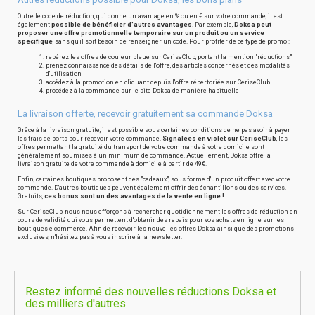
Outre le code de réduction, qui donne un avantage en % ou en € sur votre commande, il est
également
possible de bénéficier d'autres avantages
. Par exemple,
Doksa peut
proposer une offre promotionnelle temporaire sur un produit ou un service
spécifique
, sans qu'il soit besoin de renseigner un code. Pour profiter de ce type de promo :
repérez les offres de couleur bleue sur CeriseClub, portant la mention "réductions"
prenez connaissance des détails de l'offre, des articles concernés et des modalités
d'utilisation
accédez à la promotion en cliquant depuis l'offre répertoriée sur CeriseClub
procédez à la commande sur le site Doksa de manière habituelle
La livraison offerte, recevoir gratuitement sa commande Doksa
Grâce à la livraison gratuite, il est possible sous certaines conditions de ne pas avoir à payer
les frais de ports pour recevoir votre commande.
Signalées en violet sur CeriseClub
, les
offres permettant la gratuité du transport de votre commande à votre domicile sont
généralement soumises à un minimum de commande. Actuellement, Doksa offre la
livraison gratuite de votre commande à domicile à partir de 49€.
Enfin, certaines boutiques proposent des "cadeaux", sous forme d'un produit offert avec votre
commande. D'autres boutiques peuvent également offrir des échantillons ou des services.
Gratuits,
ces bonus sont un des avantages de la vente en ligne !
Sur CeriseClub, nous nous efforçons à rechercher quotidiennement les offres de réduction en
cours de validité qui vous permettent d'obtenir des rabais pour vos achats en ligne sur les
boutiques e-commerce. Afin de recevoir les nouvelles offres Doksa ainsi que des promotions
exclusives, n'hésitez pas à vous inscrire à la newsletter.
Restez informé des nouvelles réductions Doksa et
des milliers d'autres