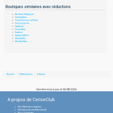
Boutiques similaires avec réductions
Berceau Magique
Coolcadeau
Trend Corner LeShop
Yoursurprise
Cadeaux
SmartBox
Kadeos
CadeauMalin
Dakotabox
WonderBox
Accueil
»
Réductions
»
Doksa
Dernière mise à jour le
06/08/2026
A propos de CeriseClub
Nos Mentions légales
Politique de confidentialité
Nous contacter