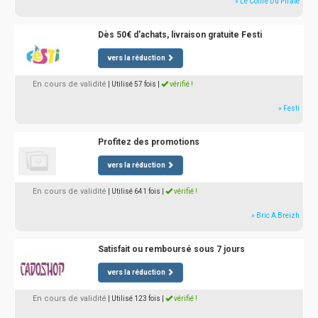
» Le Coffre Du Pirate
Dès 50€ d'achats, livraison gratuite Festi
vers la réduction
En cours de validité
| Utilisé 57 fois
|
vérifié !
» Festi
Profitez des promotions
vers la réduction
En cours de validité
| Utilisé 641 fois
|
vérifié !
» Bric A Breizh
Satisfait ou remboursé sous 7 jours
vers la réduction
En cours de validité
| Utilisé 123 fois
|
vérifié !