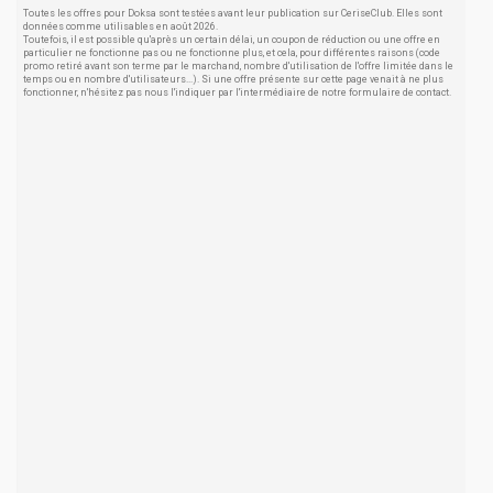
Toutes les offres pour Doksa sont testées avant leur publication sur CeriseClub. Elles sont
données comme utilisables en août 2026.
Toutefois, il est possible qu'après un certain délai, un coupon de réduction ou une offre en
particulier ne fonctionne pas ou ne fonctionne plus, et cela, pour différentes raisons (code
promo retiré avant son terme par le marchand, nombre d'utilisation de l'offre limitée dans le
temps ou en nombre d'utilisateurs...). Si une offre présente sur cette page venait à ne plus
fonctionner, n'hésitez pas nous l'indiquer par l'intermédiaire de notre formulaire de contact.