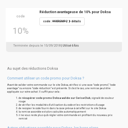
Réduction avantageuse de 10% pour Doksa
code
code :
99XR5MP2
détails
10%
Terminée depuis le 15/09/2018
| Utilisé 6 fois
Au sujet des réductions Doksa
Comment utiliser un code promo pour Doksa ?
Avant de valider votre commande sur le site Doksa, vérifiez si une case "code promo", "code
avantage" ou encore "code réduction" est présente. Si c'est le cas, une remise peut être
appliquée sur votre achat. Il suffit pour cela :
de
récupérer code promo Doksa valide sur CeriseClub
, signalé de couleur
rouge
de vérifier les modalités d'utilisation du code et les restrictions d'usage
de recopier le code fourni dans la case prévue à cet effet sur le site Doksa
la remise accordée est alors calculée automatiquement
il ne vous reste plus qu'à régler votre commande en profitant du nouveau prix
remisé
Autres réductions possible pour Doksa, les bons plans